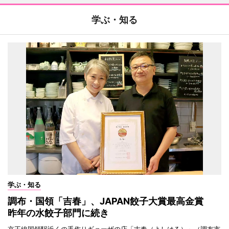
学ぶ・知る
学ぶ・知る
調布・国領「吉春」、JAPAN餃子大賞最高金賞
昨年の水餃子部門に続き