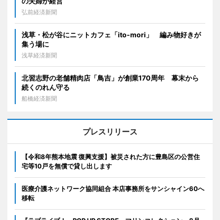
の夫婦が経営
弘前経済新聞
浅草・松が谷にニットカフェ「ito-mori」 編み物好きが
集う場に
浅草経済新聞
北習志野の老舗精肉店「鳥吉」が創業170周年 幕末から
続くのれん守る
船橋経済新聞
プレスリリース
【令和8年熊本地震 復興支援】被災された方に豊島区の公営住
宅等10戸を無償で貸し出します
医療介護ネットワーク協同組合 本店事務所をサンシャイン60へ
移転