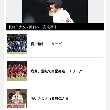
長崎日大が２回戦へ 高校野球
喜ぶ植中 Ｊリーグ
鹿島、逆転で白星発進 Ｊリーグ
あいさつされる悠仁さま