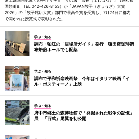
京王線国領駅近くの手作りギョーザの店「吉春（よしはる）」（調布市
国領町8、TEL 042-426-8153）が「JAPAN餃子（ぎょうざ）大賞
2026」の「餃子銘店大賞」部門で最高金賞を受賞し、7月24日に都内
で開かれた授賞式で表彰された。
学ぶ・知る
調布・狛江の「居場所ガイド」発行 猿田彦珈琲調
布焙煎ホールでも配架
学ぶ・知る
調布で平和祈念映画祭 今年はイタリア映画「イ
ル・ポスティーノ」上映
学ぶ・知る
府中市郷土の森博物館で「発掘された戦争の記憶」
展 「百式」尾翼を初公開