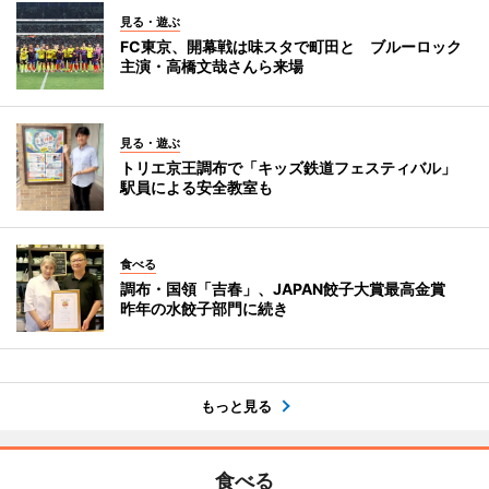
見る・遊ぶ
FC東京、開幕戦は味スタで町田と ブルーロック
主演・高橋文哉さんら来場
見る・遊ぶ
トリエ京王調布で「キッズ鉄道フェスティバル」
駅員による安全教室も
食べる
調布・国領「吉春」、JAPAN餃子大賞最高金賞
昨年の水餃子部門に続き
もっと見る
食べる