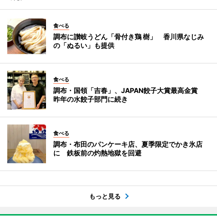
食べる
調布に讃岐うどん「骨付き鶏 樹」 香川県なじみ
の「ぬるい」も提供
食べる
調布・国領「吉春」、JAPAN餃子大賞最高金賞
昨年の水餃子部門に続き
食べる
調布・布田のパンケーキ店、夏季限定でかき氷店
に 鉄板前の灼熱地獄を回避
もっと見る