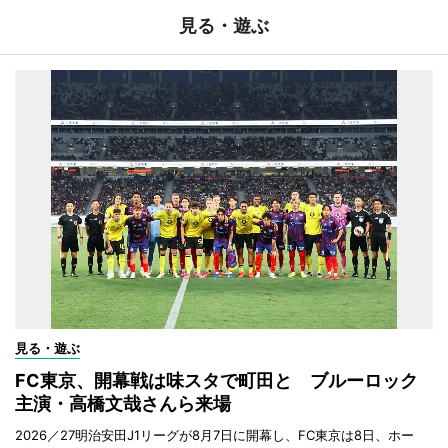
見る・遊ぶ
見る・遊ぶ
FC東京、開幕戦は味スタで町田と ブルーロック
主演・高橋文哉さんら来場
2026／27明治安田J1リーグが8月7日に開幕し、FC東京は8日、ホー