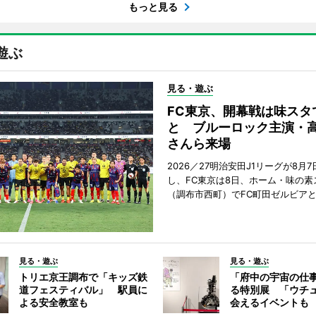
もっと見る
遊ぶ
見る・遊ぶ
FC東京、開幕戦は味スタ
と ブルーロック主演・
さんら来場
2026／27明治安田J1リーグが8月
し、FC東京は8日、ホーム・味の素
（調布市西町）でFC町田ゼルビア
見る・遊ぶ
見る・遊ぶ
トリエ京王調布で「キッズ鉄
「府中の宇宙の仕
道フェスティバル」 駅員に
る特別展 「ウチ
よる安全教室も
会えるイベントも