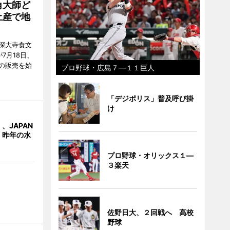
角大師ど
土産で地
深大寺食文
7月18日、
の販売を始
プロ野球・広島７―１１巨人
「デジポリス」普及呼び掛
け
、JAPAN
 昨年の水
プロ野球・オリックス１―
３楽天
佐野日大、２回戦へ 高校
野球