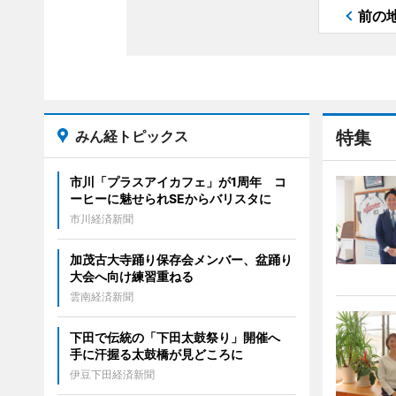
前の
みん経トピックス
特集
市川「プラスアイカフェ」が1周年 コ
ーヒーに魅せられSEからバリスタに
市川経済新聞
加茂古大寺踊り保存会メンバー、盆踊り
大会へ向け練習重ねる
雲南経済新聞
下田で伝統の「下田太鼓祭り」開催へ
手に汗握る太鼓橋が見どころに
伊豆下田経済新聞