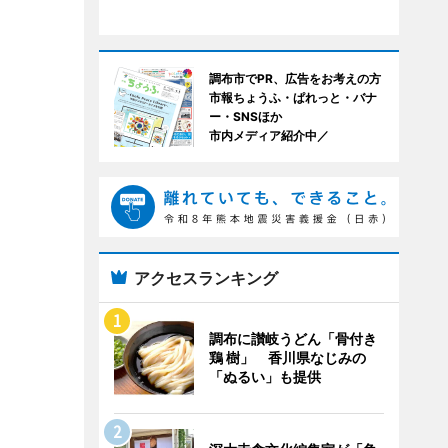
調布市でPR、広告をお考えの方
市報ちょうふ・ぱれっと・バナ
ー・SNSほか
市内メディア紹介中／
アクセスランキング
調布に讃岐うどん「骨付き
鶏 樹」 香川県なじみの
「ぬるい」も提供