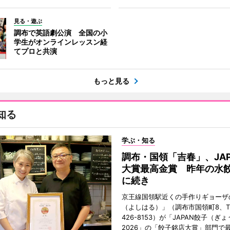
見る・遊ぶ
調布で英語劇公演 全国の小
学生がオンラインレッスン経
てプロと共演
もっと見る
知る
学ぶ・知る
調布・国領「吉春」、JAP
大賞最高金賞 昨年の水
に続き
京王線国領駅近くの手作りギョーザ
（よしはる）」（調布市国領町8、TEL
426-8153）が「JAPAN餃子（ぎ
2026」の「餃子銘店大賞」部門で