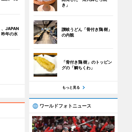
き」
、JAPAN
讃岐うどん「骨付き鶏 樹」
 昨年の水
の内観
「骨付き鶏 樹」のトッピン
グの「鯛ちくわ」
もっと見る
ワールドフォトニュース