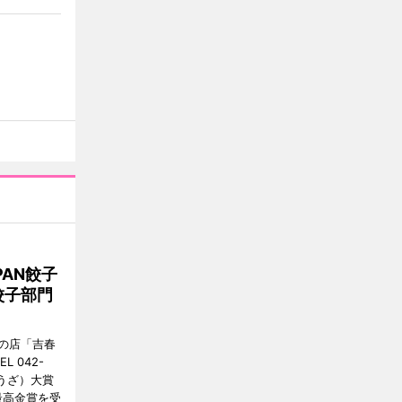
AN餃子
餃子部門
の店「吉春
 042-
ょうざ）大賞
最高金賞を受