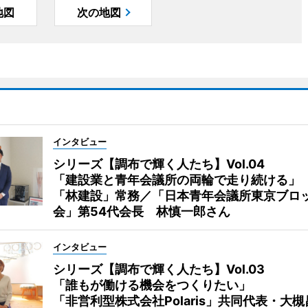
地図
次の地図
インタビュー
シリーズ【調布で輝く人たち】Vol.04
「建設業と青年会議所の両輪で走り続ける」
「林建設」常務／「日本青年会議所東京ブロ
会」第54代会長 林慎一郎さん
インタビュー
シリーズ【調布で輝く人たち】Vol.03
「誰もが働ける機会をつくりたい」
「非営利型株式会社Polaris」共同代表・大