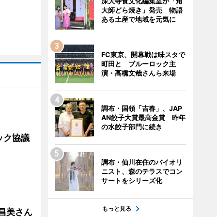
深大寺食文化編集室が「角
大師どら焼き」発売 物語
ある土産で地域を元気に
FC東京、開幕戦は味スタで
町田と ブルーロック主
演・高橋文哉さんら来場
調布・国領「吉春」、JAP
AN餃子大賞最高金賞 昨年
の水餃子部門に続き
ック協議
調布・仙川在住のバイオリ
ニスト、森のテラスでコン
サートをシリーズ化
もっと見る
槻昌美さん