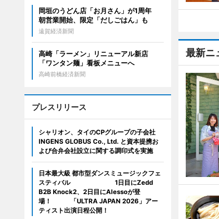
岡垣のうどん店「お月さん」が1周年
朝営業開始、限定「だしごはん」も
遠賀経済新聞
最新ニ
高崎「ラーメン」リニューアル新店
「ワンタン麺」看板メニューへ
高崎前橋経済新聞
プレスリリース
シャリオン、タイのCPグループの子会社
INGENS GLOBUS Co., Ltd. と資本提携お
よび合弁会社設立に関する調印式を実施
日本最大級 都市型ダンスミュージックフェ
スティバル 1日目にZedd
B2B Knock2、2日目にAlessoが登
場！ 「ULTRA JAPAN 2026」アー
ティスト出演日程公開！