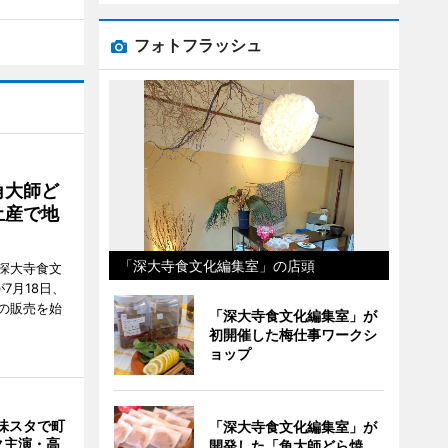
フォトフラッシュ
角大師ど
土産で地
「深大寺食文化編集室」の店頭
深大寺食文
7月18日、
の販売を始
「深大寺食文化編集室」が
初開催した梅仕事ワークシ
ョップ
味スタで町
「深大寺食文化編集室」が
ク主演・高
開発した「角大師どら焼