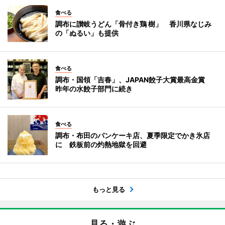
食べる
調布に讃岐うどん「骨付き鶏 樹」 香川県なじみ
の「ぬるい」も提供
食べる
調布・国領「吉春」、JAPAN餃子大賞最高金賞
昨年の水餃子部門に続き
食べる
調布・布田のパンケーキ店、夏季限定でかき氷店
に 鉄板前の灼熱地獄を回避
もっと見る
見る・遊ぶ