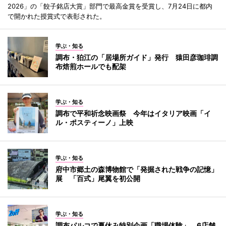
2026」の「餃子銘店大賞」部門で最高金賞を受賞し、7月24日に都内
で開かれた授賞式で表彰された。
学ぶ・知る
調布・狛江の「居場所ガイド」発行 猿田彦珈琲調
布焙煎ホールでも配架
学ぶ・知る
調布で平和祈念映画祭 今年はイタリア映画「イ
ル・ポスティーノ」上映
学ぶ・知る
府中市郷土の森博物館で「発掘された戦争の記憶」
展 「百式」尾翼を初公開
学ぶ・知る
調布パルコで夏休み特別企画「職場体験」 6店舗