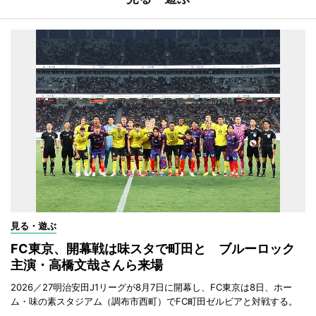
見る・遊ぶ
FC東京、開幕戦は味スタで町田と ブルーロック
主演・高橋文哉さんら来場
2026／27明治安田J1リーグが8月7日に開幕し、FC東京は8日、ホー
ム・味の素スタジアム（調布市西町）でFC町田ゼルビアと対戦する。