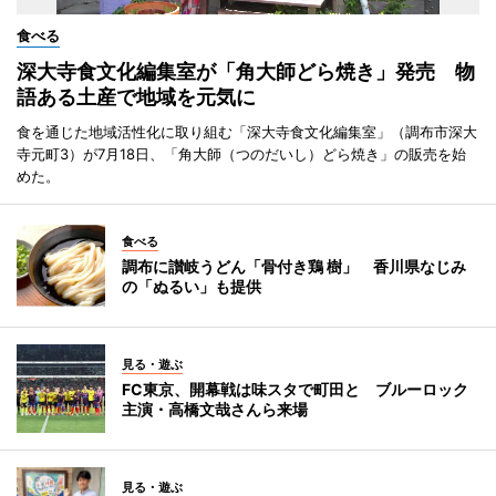
食べる
深大寺食文化編集室が「角大師どら焼き」発売 物
語ある土産で地域を元気に
食を通じた地域活性化に取り組む「深大寺食文化編集室」（調布市深大
寺元町3）が7月18日、「角大師（つのだいし）どら焼き」の販売を始
めた。
食べる
調布に讃岐うどん「骨付き鶏 樹」 香川県なじみ
の「ぬるい」も提供
見る・遊ぶ
FC東京、開幕戦は味スタで町田と ブルーロック
主演・高橋文哉さんら来場
見る・遊ぶ