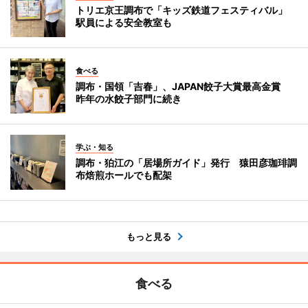
トリエ京王調布で「キッズ鉄道フェスティバル」
駅員による安全教室も
食べる
調布・国領「吉春」、JAPAN餃子大賞最高金賞
昨年の水餃子部門に続き
学ぶ・知る
調布・狛江の「居場所ガイド」発行 猿田彦珈琲調
布焙煎ホールでも配架
もっと見る
食べる