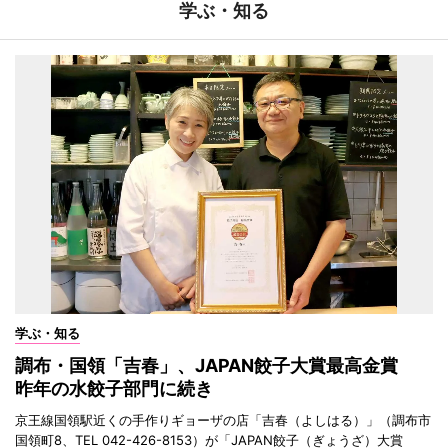
学ぶ・知る
学ぶ・知る
調布・国領「吉春」、JAPAN餃子大賞最高金賞
昨年の水餃子部門に続き
京王線国領駅近くの手作りギョーザの店「吉春（よしはる）」（調布市
国領町8、TEL 042-426-8153）が「JAPAN餃子（ぎょうざ）大賞