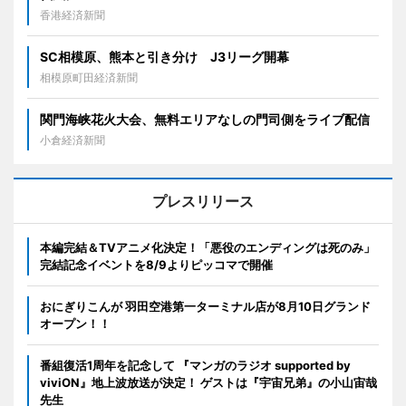
香港経済新聞
SC相模原、熊本と引き分け J3リーグ開幕
相模原町田経済新聞
関門海峡花火大会、無料エリアなしの門司側をライブ配信
小倉経済新聞
プレスリリース
本編完結＆TVアニメ化決定！「悪役のエンディングは死のみ」
完結記念イベントを8/9よりピッコマで開催
おにぎりこんが 羽田空港第一ターミナル店が8月10日グランド
オープン！！
番組復活1周年を記念して 『マンガのラジオ supported by
viviON』地上波放送が決定！ ゲストは『宇宙兄弟』の小山宙哉
先生