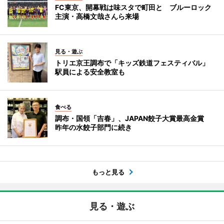
FC東京、開幕戦は味スタで町田と ブルーロック
主演・高橋文哉さんら来場
見る・遊ぶ
トリエ京王調布で「キッズ鉄道フェスティバル」
駅員による安全教室も
食べる
調布・国領「吉春」、JAPAN餃子大賞最高金賞
昨年の水餃子部門に続き
もっと見る
見る・遊ぶ