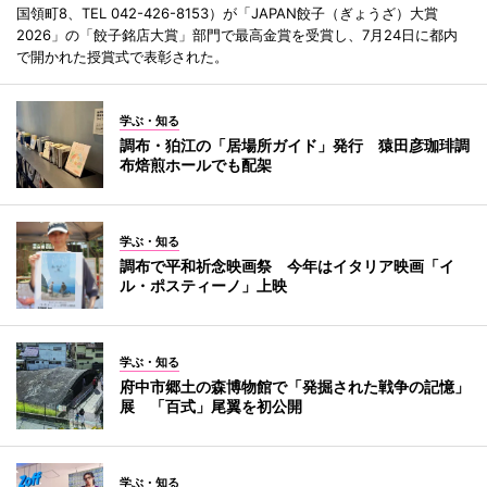
国領町8、TEL 042-426-8153）が「JAPAN餃子（ぎょうざ）大賞
2026」の「餃子銘店大賞」部門で最高金賞を受賞し、7月24日に都内
で開かれた授賞式で表彰された。
学ぶ・知る
調布・狛江の「居場所ガイド」発行 猿田彦珈琲調
布焙煎ホールでも配架
学ぶ・知る
調布で平和祈念映画祭 今年はイタリア映画「イ
ル・ポスティーノ」上映
学ぶ・知る
府中市郷土の森博物館で「発掘された戦争の記憶」
展 「百式」尾翼を初公開
学ぶ・知る