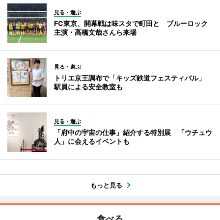
見る・遊ぶ
FC東京、開幕戦は味スタで町田と ブルーロック
主演・高橋文哉さんら来場
見る・遊ぶ
トリエ京王調布で「キッズ鉄道フェスティバル」
駅員による安全教室も
見る・遊ぶ
「府中の宇宙の仕事」紹介する特別展 「ウチュウ
人」に会えるイベントも
もっと見る
食べる