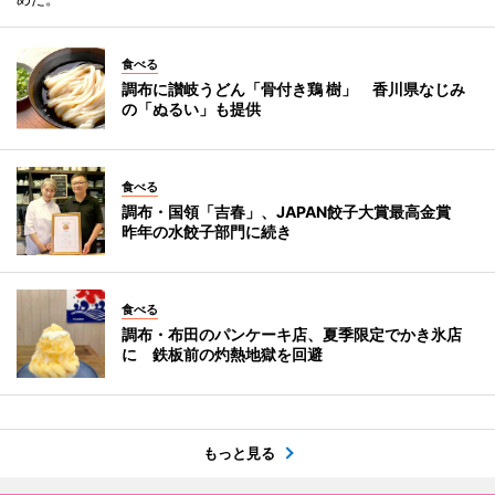
食べる
調布に讃岐うどん「骨付き鶏 樹」 香川県なじみ
の「ぬるい」も提供
食べる
調布・国領「吉春」、JAPAN餃子大賞最高金賞
昨年の水餃子部門に続き
食べる
調布・布田のパンケーキ店、夏季限定でかき氷店
に 鉄板前の灼熱地獄を回避
もっと見る