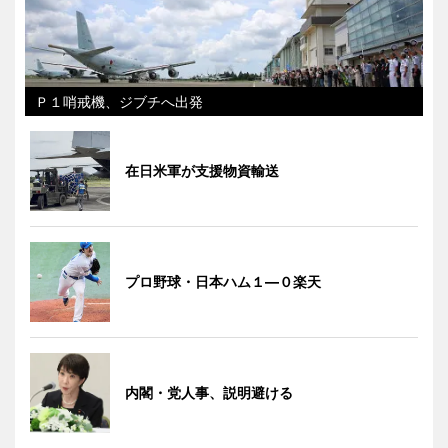
Ｐ１哨戒機、ジブチへ出発
在日米軍が支援物資輸送
プロ野球・日本ハム１―０楽天
内閣・党人事、説明避ける