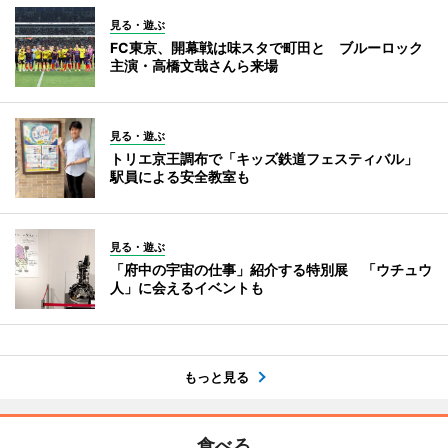
見る・遊ぶ
FC東京、開幕戦は味スタで町田と ブルーロック
主演・高橋文哉さんら来場
見る・遊ぶ
トリエ京王調布で「キッズ鉄道フェスティバル」
駅員による安全教室も
見る・遊ぶ
「府中の宇宙の仕事」紹介する特別展 「ウチュウ
人」に会えるイベントも
もっと見る
食べる