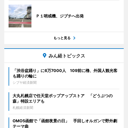
Ｐ１哨戒機、ジブチへ出発
もっと見る
みん経トピックス
「渋谷盆踊り」に6万7000人 109前に櫓、外国人観光客
も踊りの輪に
シブヤ経済新聞
大丸札幌店で任天堂ポップアップストア 「どうぶつの
森」特設エリアも
札幌経済新聞
OMO5函館で「函館夜景の日」 手回しオルガンで野外劇
テーマ曲