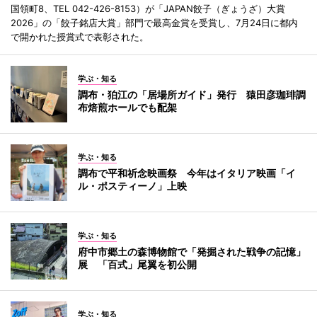
国領町8、TEL 042-426-8153）が「JAPAN餃子（ぎょうざ）大賞
2026」の「餃子銘店大賞」部門で最高金賞を受賞し、7月24日に都内
で開かれた授賞式で表彰された。
学ぶ・知る
調布・狛江の「居場所ガイド」発行 猿田彦珈琲調
布焙煎ホールでも配架
学ぶ・知る
調布で平和祈念映画祭 今年はイタリア映画「イ
ル・ポスティーノ」上映
学ぶ・知る
府中市郷土の森博物館で「発掘された戦争の記憶」
展 「百式」尾翼を初公開
学ぶ・知る