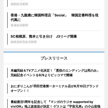
函館経済新聞
香港・九龍塘に韓国料理店「Social」 韓国定番料理を現
代風に
香港経済新聞
SC相模原、熊本と引き分け J3リーグ開幕
相模原町田経済新聞
プレスリリース
本編完結＆TVアニメ化決定！「悪役のエンディングは死のみ」
完結記念イベントを8/9よりピッコマで開催
おにぎりこんが 羽田空港第一ターミナル店が8月10日グランド
オープン！！
番組復活1周年を記念して 『マンガのラジオ supported by
viviON』地上波放送が決定！ ゲストは『宇宙兄弟』の小山宙哉