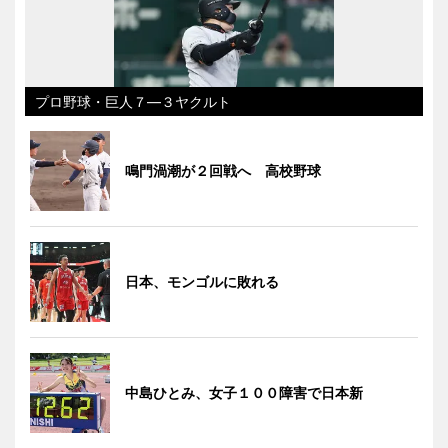
プロ野球・巨人７―３ヤクルト
鳴門渦潮が２回戦へ 高校野球
日本、モンゴルに敗れる
中島ひとみ、女子１００障害で日本新