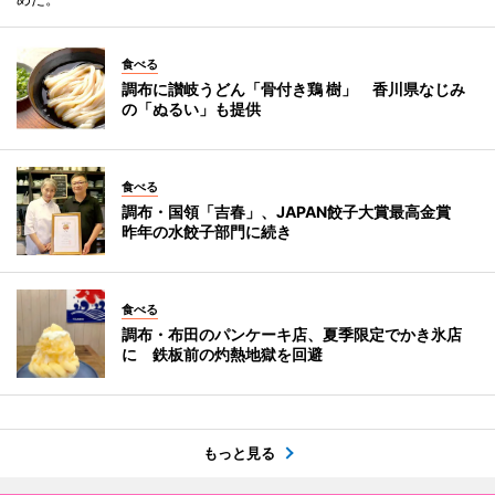
食べる
調布に讃岐うどん「骨付き鶏 樹」 香川県なじみ
の「ぬるい」も提供
食べる
調布・国領「吉春」、JAPAN餃子大賞最高金賞
昨年の水餃子部門に続き
食べる
調布・布田のパンケーキ店、夏季限定でかき氷店
に 鉄板前の灼熱地獄を回避
もっと見る