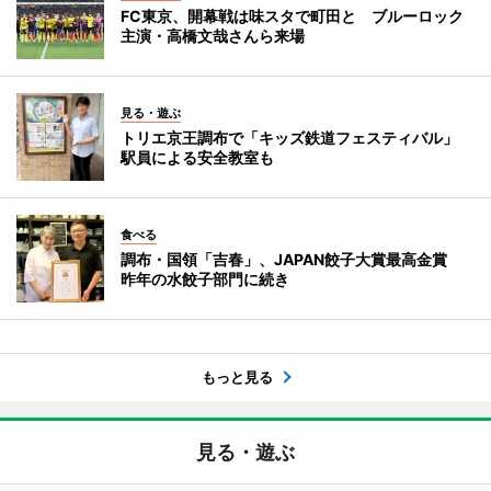
FC東京、開幕戦は味スタで町田と ブルーロック
主演・高橋文哉さんら来場
見る・遊ぶ
トリエ京王調布で「キッズ鉄道フェスティバル」
駅員による安全教室も
食べる
調布・国領「吉春」、JAPAN餃子大賞最高金賞
昨年の水餃子部門に続き
もっと見る
見る・遊ぶ