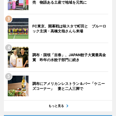
売 物語ある土産で地域を元気に
FC東京、開幕戦は味スタで町田と ブルーロ
ック主演・高橋文哉さんら来場
調布・国領「吉春」、JAPAN餃子大賞最高金
賞 昨年の水餃子部門に続き
調布にアメリカンレストラン＆バー「ケニー
ズコーナー」 妻と二人三脚で
もっと見る