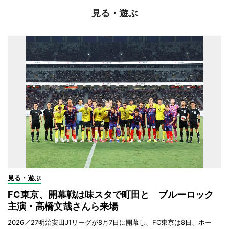
見る・遊ぶ
見る・遊ぶ
FC東京、開幕戦は味スタで町田と ブルーロック
主演・高橋文哉さんら来場
2026／27明治安田J1リーグが8月7日に開幕し、FC東京は8日、ホー