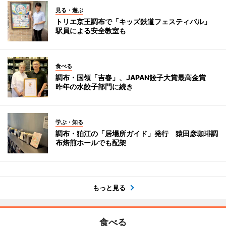
見る・遊ぶ
トリエ京王調布で「キッズ鉄道フェスティバル」
駅員による安全教室も
食べる
調布・国領「吉春」、JAPAN餃子大賞最高金賞
昨年の水餃子部門に続き
学ぶ・知る
調布・狛江の「居場所ガイド」発行 猿田彦珈琲調
布焙煎ホールでも配架
もっと見る
食べる