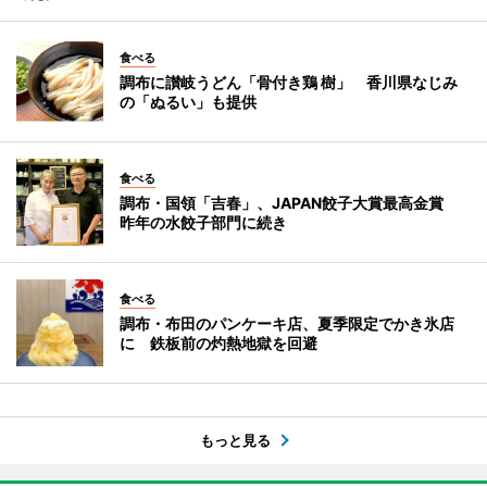
食べる
調布に讃岐うどん「骨付き鶏 樹」 香川県なじみ
の「ぬるい」も提供
食べる
調布・国領「吉春」、JAPAN餃子大賞最高金賞
昨年の水餃子部門に続き
食べる
調布・布田のパンケーキ店、夏季限定でかき氷店
に 鉄板前の灼熱地獄を回避
もっと見る