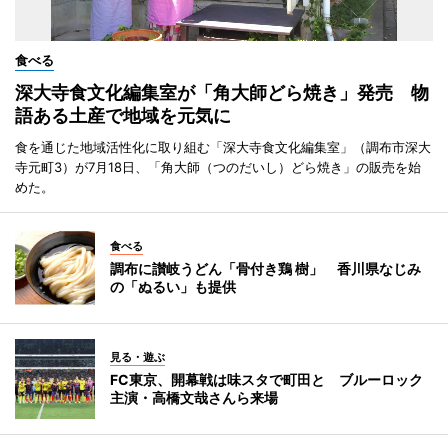
食べる
深大寺食文化編集室が「角大師どら焼き」発売 物
語ある土産で地域を元気に
食を通じた地域活性化に取り組む「深大寺食文化編集室」（調布市深大
寺元町3）が7月18日、「角大師（つのだいし）どら焼き」の販売を始
めた。
食べる
調布に讃岐うどん「骨付き鶏 樹」 香川県なじみ
の「ぬるい」も提供
見る・遊ぶ
FC東京、開幕戦は味スタで町田と ブルーロック
主演・高橋文哉さんら来場