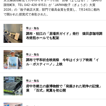
京王線国領駅近くの手作りギョーザの店「吉春（よしはる）」（調布市
国領町8、TEL 042-426-8153）が「JAPAN餃子（ぎょうざ）大賞
2026」の「餃子銘店大賞」部門で最高金賞を受賞し、7月24日に都内
で開かれた授賞式で表彰された。
学ぶ・知る
調布・狛江の「居場所ガイド」発行 猿田彦珈琲調
布焙煎ホールでも配架
学ぶ・知る
調布で平和祈念映画祭 今年はイタリア映画「イ
ル・ポスティーノ」上映
学ぶ・知る
府中市郷土の森博物館で「発掘された戦争の記憶」
展 「百式」尾翼を初公開