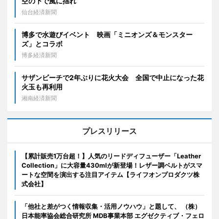
空の下で風に揺れ
仙台経済新聞
博多で水遊びイベント 映画「ミニオンズ＆モンスター
ズ」とコラボ
博多経済新聞
サザンビーチで2年ぶりに花火大会 全国で中止になった花
火玉も再利用
湘南経済新聞
プレスリリース
【累計販売1万台超！】人気のリードディフューザー「Leather
Collection」に大容量430mlが新登場！レザー調ベルトがスマ
ートな空間を演出する注目アイテム【ライフオンプロダクツ株
式会社】
「他社と差がつく情報収集・活用ノウハウ」と題して、 （株）
日本能率協会総合研究所 MDB事業本部 エグゼクティブ・フェロ