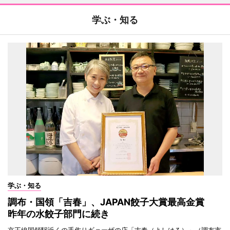
学ぶ・知る
学ぶ・知る
調布・国領「吉春」、JAPAN餃子大賞最高金賞
昨年の水餃子部門に続き