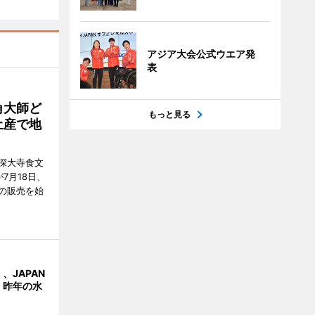
アジア大会公式ウエア発
表
角大師ど
もっと見る
土産で地
深大寺食文
7月18日、
の販売を始
、JAPAN
 昨年の水