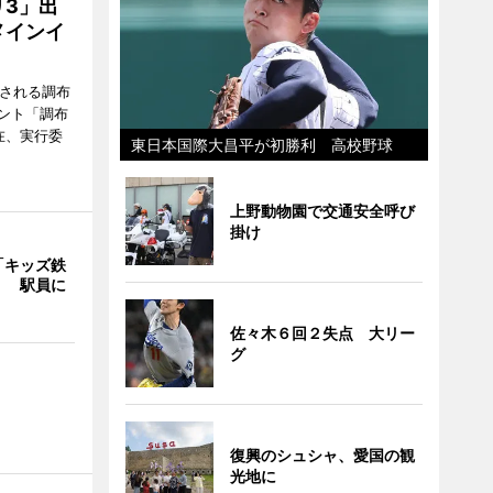
3」出
メインイ
催される調布
ント「調布
在、実行委
東日本国際大昌平が初勝利 高校野球
上野動物園で交通安全呼び
掛け
「キッズ鉄
」 駅員に
佐々木６回２失点 大リー
グ
復興のシュシャ、愛国の観
光地に