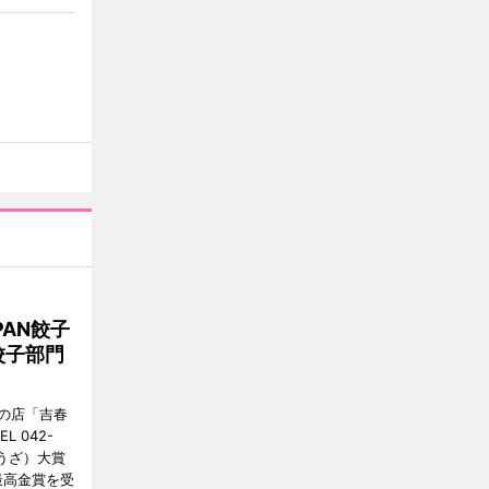
AN餃子
餃子部門
の店「吉春
 042-
ょうざ）大賞
最高金賞を受