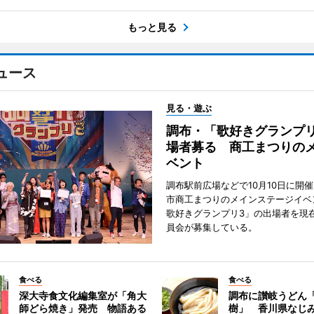
もっと見る
ュース
見る・遊ぶ
調布・「歌好きグランプリ
場者募る 商工まつりの
ベント
調布駅前広場などで10月10日に開
市商工まつりのメインステージイベ
歌好きグランプリ3」の出場者を現
員会が募集している。
食べる
食べる
深大寺食文化編集室が「角大
調布に讃岐うどん
師どら焼き」発売 物語ある
樹」 香川県なじ