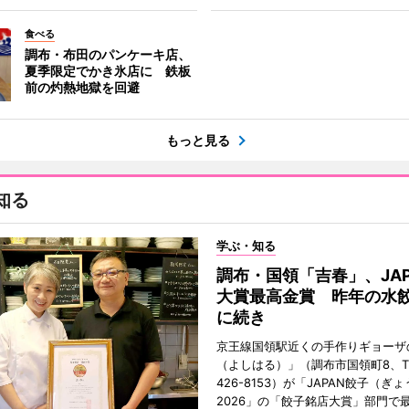
食べる
調布・布田のパンケーキ店、
夏季限定でかき氷店に 鉄板
前の灼熱地獄を回避
もっと見る
知る
学ぶ・知る
調布・国領「吉春」、JAP
大賞最高金賞 昨年の水
に続き
京王線国領駅近くの手作りギョーザ
（よしはる）」（調布市国領町8、TEL
426-8153）が「JAPAN餃子（ぎ
2026」の「餃子銘店大賞」部門で