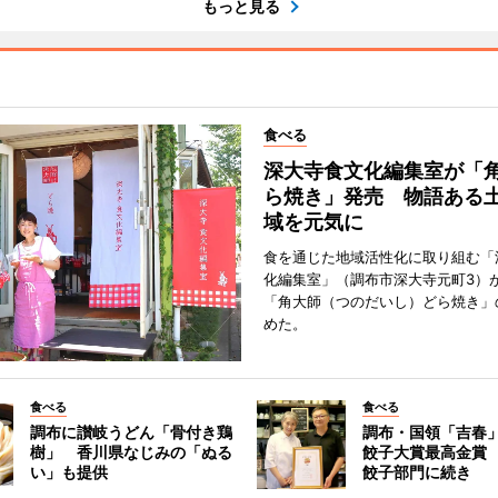
もっと見る
食べる
深大寺食文化編集室が「
ら焼き」発売 物語ある
域を元気に
食を通じた地域活性化に取り組む「
化編集室」（調布市深大寺元町3）が
「角大師（つのだいし）どら焼き」
めた。
食べる
食べる
調布に讃岐うどん「骨付き鶏
調布・国領「吉春」
樹」 香川県なじみの「ぬる
餃子大賞最高金賞
い」も提供
餃子部門に続き