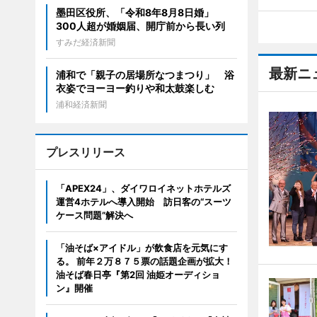
墨田区役所、「令和8年8月8日婚」
300人超が婚姻届、開庁前から長い列
すみだ経済新聞
最新ニ
浦和で「親子の居場所なつまつり」 浴
衣姿でヨーヨー釣りや和太鼓楽しむ
浦和経済新聞
プレスリリース
「APEX24」、ダイワロイネットホテルズ
運営4ホテルへ導入開始 訪日客の“スーツ
ケース問題”解決へ
「油そば×アイドル」が飲食店を元気にす
る。 前年２万８７５票の話題企画が拡大！
油そば春日亭『第2回 油姫オーディショ
ン』開催