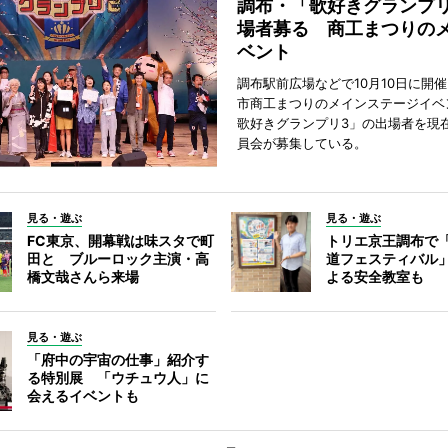
調布・「歌好きグランプリ
場者募る 商工まつりの
ベント
調布駅前広場などで10月10日に開
市商工まつりのメインステージイベ
歌好きグランプリ3」の出場者を現
員会が募集している。
見る・遊ぶ
見る・遊ぶ
FC東京、開幕戦は味スタで町
トリエ京王調布で
田と ブルーロック主演・高
道フェスティバル
橋文哉さんら来場
よる安全教室も
見る・遊ぶ
「府中の宇宙の仕事」紹介す
る特別展 「ウチュウ人」に
会えるイベントも