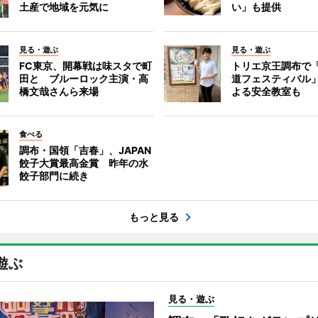
土産で地域を元気に
い」も提供
見る・遊ぶ
見る・遊ぶ
FC東京、開幕戦は味スタで町
トリエ京王調布で
田と ブルーロック主演・高
道フェスティバル
橋文哉さんら来場
よる安全教室も
食べる
調布・国領「吉春」、JAPAN
餃子大賞最高金賞 昨年の水
餃子部門に続き
もっと見る
遊ぶ
見る・遊ぶ