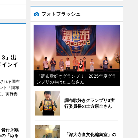
フォトフラッシュ
3」出
メインイ
「調布歌好きグランプリ」2025年度グラ
催される調布
ンプリのやはたこなさん
ント「調布
在、実行委
調布歌好きグランプリ3実
行委員長の土方康全さん
「骨付き鶏
「深大寺食文化編集室」の
みの「ぬる