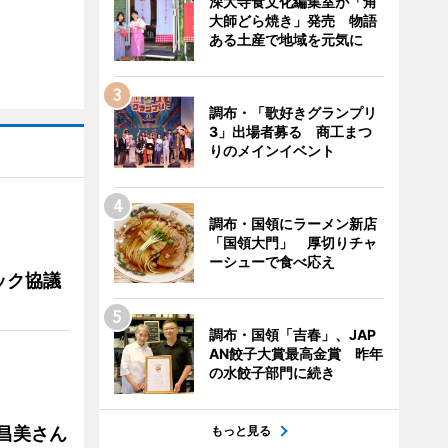
深大寺食文化編集室が「角
大師どら焼き」発売 物語
ある土産で地域を元気に
調布・「歌好きグランプリ
3」出場者募る 商工まつ
りのメインイベント
調布・国領にラーメン新店
「国領大門」 厚切りチャ
ーシューで食べ応え
ック協議
調布・国領「吉春」、JAP
AN餃子大賞最高金賞 昨年
の水餃子部門に続き
もっと見る
槻昌美さん