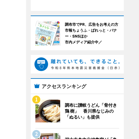
調布市でPR、広告をお考えの方
市報ちょうふ・ぱれっと・バナ
ー・SNSほか
市内メディア紹介中／
アクセスランキング
調布に讃岐うどん「骨付き
鶏 樹」 香川県なじみの
「ぬるい」も提供