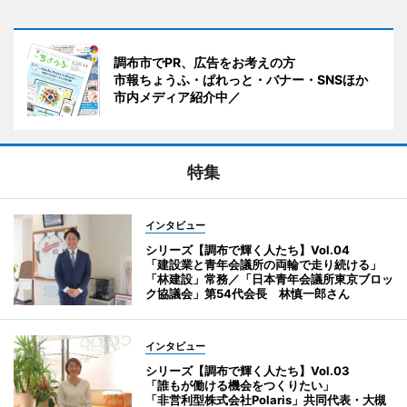
調布市でPR、広告をお考えの方
市報ちょうふ・ぱれっと・バナー・SNSほか
市内メディア紹介中／
特集
インタビュー
シリーズ【調布で輝く人たち】Vol.04
「建設業と青年会議所の両輪で走り続ける」
「林建設」常務／「日本青年会議所東京ブロッ
ク協議会」第54代会長 林慎一郎さん
インタビュー
シリーズ【調布で輝く人たち】Vol.03
「誰もが働ける機会をつくりたい」
「非営利型株式会社Polaris」共同代表・大槻