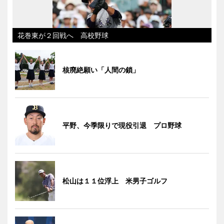
花巻東が２回戦へ 高校野球
核廃絶願い「人間の鎖」
平野、今季限りで現役引退 プロ野球
松山は１１位浮上 米男子ゴルフ