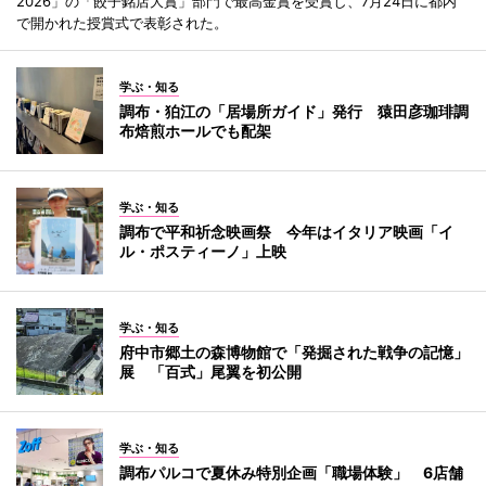
2026」の「餃子銘店大賞」部門で最高金賞を受賞し、7月24日に都内
で開かれた授賞式で表彰された。
学ぶ・知る
調布・狛江の「居場所ガイド」発行 猿田彦珈琲調
布焙煎ホールでも配架
学ぶ・知る
調布で平和祈念映画祭 今年はイタリア映画「イ
ル・ポスティーノ」上映
学ぶ・知る
府中市郷土の森博物館で「発掘された戦争の記憶」
展 「百式」尾翼を初公開
学ぶ・知る
調布パルコで夏休み特別企画「職場体験」 6店舗