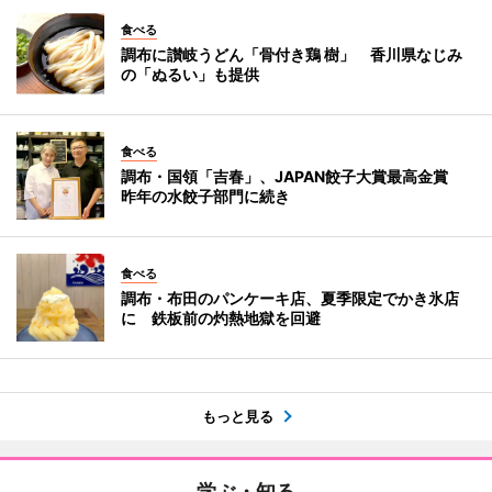
食べる
調布に讃岐うどん「骨付き鶏 樹」 香川県なじみ
の「ぬるい」も提供
食べる
調布・国領「吉春」、JAPAN餃子大賞最高金賞
昨年の水餃子部門に続き
食べる
調布・布田のパンケーキ店、夏季限定でかき氷店
に 鉄板前の灼熱地獄を回避
もっと見る
学ぶ・知る