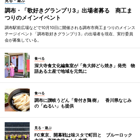
見る・遊ぶ
調布・「歌好きグランプリ3」出場者募る 商工ま
つりのメインイベント
調布駅前広場などで10月10日に開催される調布市商工まつりのメインス
テージイベント「調布歌好きグランプリ3」の出場者を現在、実行委員
会が募集している。
食べる
深大寺食文化編集室が「角大師どら焼き」発売 物
語ある土産で地域を元気に
食べる
調布に讃岐うどん「骨付き鶏 樹」 香川県なじみ
の「ぬるい」も提供
見る・遊ぶ
FC東京、開幕戦は味スタで町田と ブルーロック