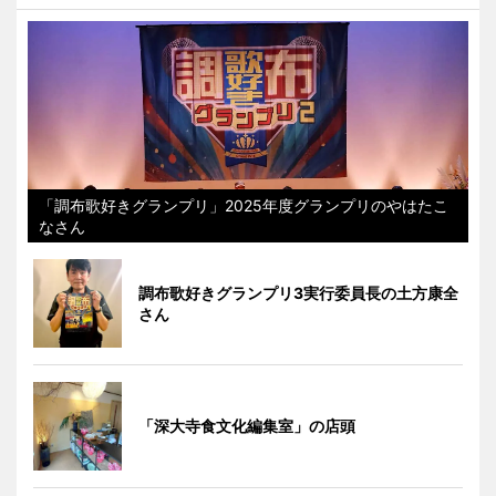
「調布歌好きグランプリ」2025年度グランプリのやはたこ
なさん
調布歌好きグランプリ3実行委員長の土方康全
さん
「深大寺食文化編集室」の店頭