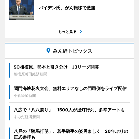
バイデン氏、がん転移で激痛
もっと見る
みん経トピックス
SC相模原、熊本と引き分け J3リーグ開幕
相模原町田経済新聞
関門海峡花火大会、無料エリアなしの門司側をライブ配信
小倉経済新聞
八広で「八八祭り」 1500人が提灯行列、多幸アートも
すみだ経済新聞
八戸の「騎馬打毬」、若手騎手の姿勇ましく 20年ぶりの
正式参拝も