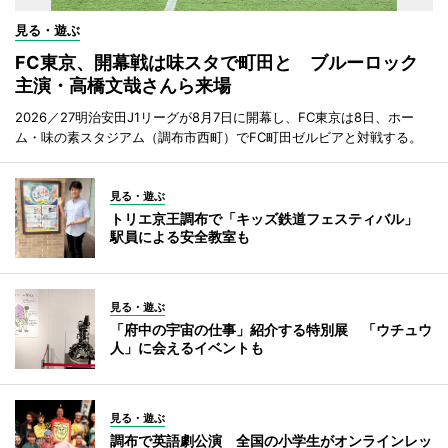
見る・遊ぶ
FC東京、開幕戦は味スタで町田と ブルーロック
主演・高橋文哉さんら来場
2026／27明治安田J1リーグが8月7日に開幕し、FC東京は8日、ホー
ム・味の素スタジアム（調布市西町）でFC町田ゼルビアと対戦する。
見る・遊ぶ
トリエ京王調布で「キッズ鉄道フェスティバル」
駅員による安全教室も
見る・遊ぶ
「府中の宇宙の仕事」紹介する特別展 「ウチュウ
人」に会えるイベントも
見る・遊ぶ
調布で英語劇公演 全国の小学生がオンラインレッ