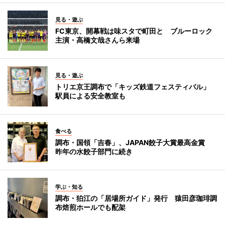
見る・遊ぶ
FC東京、開幕戦は味スタで町田と ブルーロック
主演・高橋文哉さんら来場
見る・遊ぶ
トリエ京王調布で「キッズ鉄道フェスティバル」
駅員による安全教室も
食べる
調布・国領「吉春」、JAPAN餃子大賞最高金賞
昨年の水餃子部門に続き
学ぶ・知る
調布・狛江の「居場所ガイド」発行 猿田彦珈琲調
布焙煎ホールでも配架