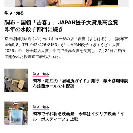
学ぶ・知る
調布・国領「吉春」、JAPAN餃子大賞最高金賞
昨年の水餃子部門に続き
京王線国領駅近くの手作りギョーザの店「吉春（よしはる）」（調布市
国領町8、TEL 042-426-8153）が「JAPAN餃子（ぎょうざ）大賞
2026」の「餃子銘店大賞」部門で最高金賞を受賞し、7月24日に都内
で開かれた授賞式で表彰された。
学ぶ・知る
調布・狛江の「居場所ガイド」発行 猿田彦珈琲調
布焙煎ホールでも配架
学ぶ・知る
調布で平和祈念映画祭 今年はイタリア映画「イ
ル・ポスティーノ」上映