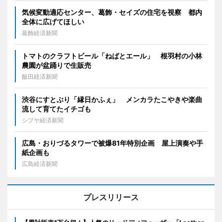
気候変動適応センター、葛飾・セイズの住宅を視察 都内
全体に広げてほしい
葛飾経済新聞
トマトのクラフトビール「ねばとエール」 根羽村の小林
農園が盆踊りで生販売
飯田経済新聞
渋谷にすとぷり「縁日かふぇ」 メンカラたこやきや楽曲
流して育てたイチゴも
シブヤ経済新聞
広島・おりづるタワーで被爆81年特別企画 屋上演奏や手
紙企画も
広島経済新聞
プレスリリース