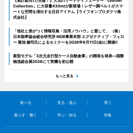
【累計販売1万台超！】人気のリードディフューザー「Leather
Collection」に大容量430mlが新登場！レザー調ベルトがスマ
ートな空間を演出する注目アイテム【ライフオンプロダクツ株
式会社】
「他社と差がつく情報収集・活用ノウハウ」と題して、 （株）
日本能率協会総合研究所 MDB事業本部 エグゼクティブ・フェロ
ー 菊池 健司氏によるセミナーを2026年9月11日(金)に開催!!
新型モデル「3次元走行型ケース自動倉庫」の開発を発表―国際
物流総合展2026にて実機を初公開
もっと見る
食べる
見る・遊ぶ
買う
暮らす・働く
学ぶ・知る
特集