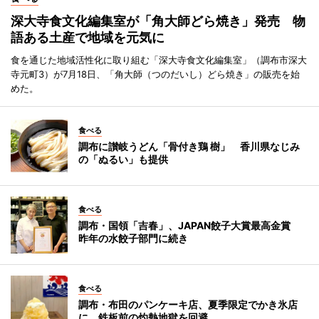
深大寺食文化編集室が「角大師どら焼き」発売 物
語ある土産で地域を元気に
食を通じた地域活性化に取り組む「深大寺食文化編集室」（調布市深大
寺元町3）が7月18日、「角大師（つのだいし）どら焼き」の販売を始
めた。
食べる
調布に讃岐うどん「骨付き鶏 樹」 香川県なじみ
の「ぬるい」も提供
食べる
調布・国領「吉春」、JAPAN餃子大賞最高金賞
昨年の水餃子部門に続き
食べる
調布・布田のパンケーキ店、夏季限定でかき氷店
に 鉄板前の灼熱地獄を回避