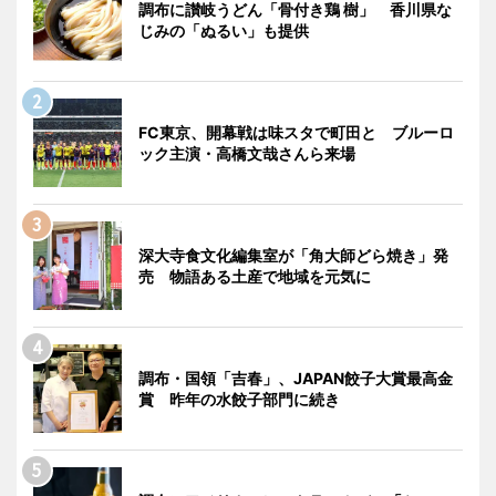
調布に讃岐うどん「骨付き鶏 樹」 香川県な
じみの「ぬるい」も提供
FC東京、開幕戦は味スタで町田と ブルーロ
ック主演・高橋文哉さんら来場
深大寺食文化編集室が「角大師どら焼き」発
売 物語ある土産で地域を元気に
調布・国領「吉春」、JAPAN餃子大賞最高金
賞 昨年の水餃子部門に続き