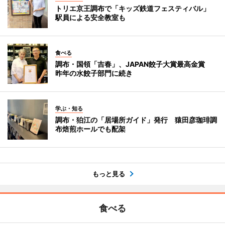
トリエ京王調布で「キッズ鉄道フェスティバル」
駅員による安全教室も
食べる
調布・国領「吉春」、JAPAN餃子大賞最高金賞
昨年の水餃子部門に続き
学ぶ・知る
調布・狛江の「居場所ガイド」発行 猿田彦珈琲調
布焙煎ホールでも配架
もっと見る
食べる