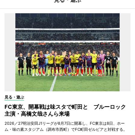
見る・遊ぶ
FC東京、開幕戦は味スタで町田と ブルーロック
主演・高橋文哉さんら来場
2026／27明治安田J1リーグが8月7日に開幕し、FC東京は8日、ホー
ム・味の素スタジアム（調布市西町）でFC町田ゼルビアと対戦する。