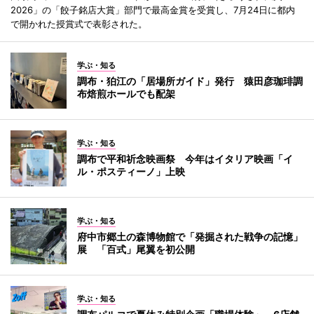
2026」の「餃子銘店大賞」部門で最高金賞を受賞し、7月24日に都内
で開かれた授賞式で表彰された。
学ぶ・知る
調布・狛江の「居場所ガイド」発行 猿田彦珈琲調
布焙煎ホールでも配架
学ぶ・知る
調布で平和祈念映画祭 今年はイタリア映画「イ
ル・ポスティーノ」上映
学ぶ・知る
府中市郷土の森博物館で「発掘された戦争の記憶」
展 「百式」尾翼を初公開
学ぶ・知る