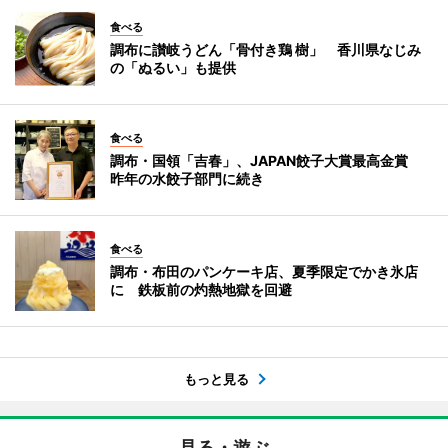
食べる
調布に讃岐うどん「骨付き鶏 樹」 香川県なじみ
の「ぬるい」も提供
食べる
調布・国領「吉春」、JAPAN餃子大賞最高金賞
昨年の水餃子部門に続き
食べる
調布・布田のパンケーキ店、夏季限定でかき氷店
に 鉄板前の灼熱地獄を回避
もっと見る
見る・遊ぶ