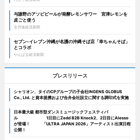
与謝野のアソビビールが発酵レモンサワー 宮津レモンを
皮ごと使う
京丹後経済新聞
セブン‐イレブン沖縄が名護の沖縄そば店「幸ちゃんそば」
とコラボ
やんばる経済新聞
プレスリリース
シャリオン、タイのCPグループの子会社INGENS GLOBUS
Co., Ltd. と資本提携および合弁会社設立に関する調印式を実施
日本最大級 都市型ダンスミュージックフェスティバ
ル 1日目にZedd B2B Knock2、2日目にAlesso
が登場！ 「ULTRA JAPAN 2026」アーティスト出演日程
公開！