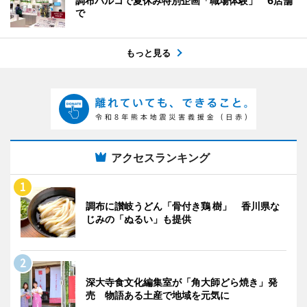
調布パルコで夏休み特別企画「職場体験」 6店舗
で
もっと見る
アクセスランキング
調布に讃岐うどん「骨付き鶏 樹」 香川県な
じみの「ぬるい」も提供
深大寺食文化編集室が「角大師どら焼き」発
売 物語ある土産で地域を元気に