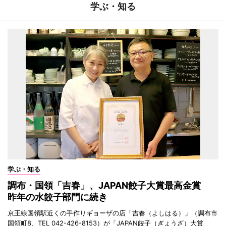
学ぶ・知る
学ぶ・知る
調布・国領「吉春」、JAPAN餃子大賞最高金賞
昨年の水餃子部門に続き
京王線国領駅近くの手作りギョーザの店「吉春（よしはる）」（調布市
国領町8、TEL 042-426-8153）が「JAPAN餃子（ぎょうざ）大賞