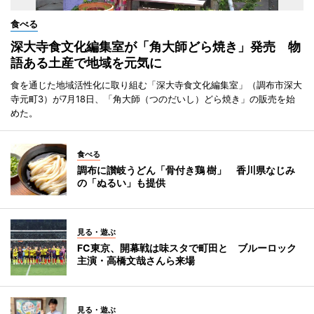
食べる
深大寺食文化編集室が「角大師どら焼き」発売 物
語ある土産で地域を元気に
食を通じた地域活性化に取り組む「深大寺食文化編集室」（調布市深大
寺元町3）が7月18日、「角大師（つのだいし）どら焼き」の販売を始
めた。
食べる
調布に讃岐うどん「骨付き鶏 樹」 香川県なじみ
の「ぬるい」も提供
見る・遊ぶ
FC東京、開幕戦は味スタで町田と ブルーロック
主演・高橋文哉さんら来場
見る・遊ぶ