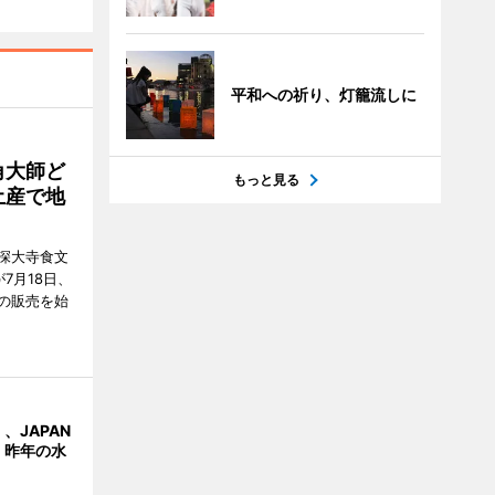
平和への祈り、灯籠流しに
角大師ど
もっと見る
土産で地
深大寺食文
7月18日、
の販売を始
、JAPAN
 昨年の水