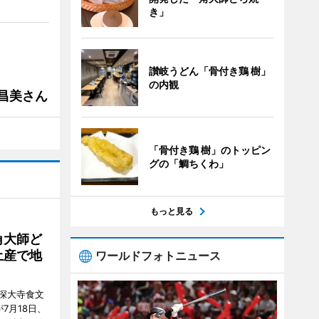
き」
讃岐うどん「骨付き鶏 樹」
の内観
槻昌美さん
「骨付き鶏 樹」のトッピン
グの「鯛ちくわ」
もっと見る
角大師ど
土産で地
ワールドフォトニュース
深大寺食文
7月18日、