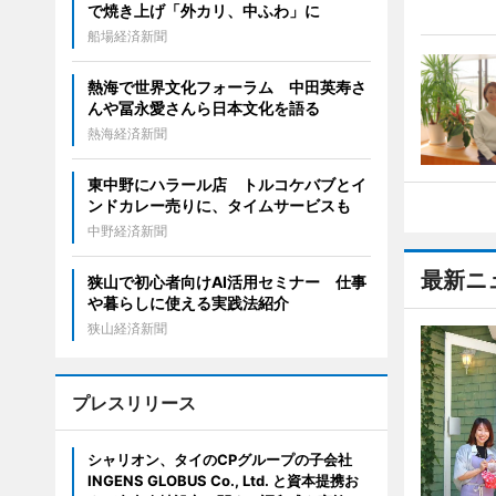
で焼き上げ「外カリ、中ふわ」に
船場経済新聞
熱海で世界文化フォーラム 中田英寿さ
んや冨永愛さんら日本文化を語る
熱海経済新聞
東中野にハラール店 トルコケバブとイ
ンドカレー売りに、タイムサービスも
中野経済新聞
最新ニ
狭山で初心者向けAI活用セミナー 仕事
や暮らしに使える実践法紹介
狭山経済新聞
プレスリリース
シャリオン、タイのCPグループの子会社
INGENS GLOBUS Co., Ltd. と資本提携お