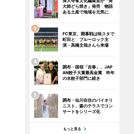
深大寺食文化編集室が「角
大師どら焼き」発売 物語
ある土産で地域を元気に
FC東京、開幕戦は味スタで
町田と ブルーロック主
演・高橋文哉さんら来場
調布・国領「吉春」、JAP
AN餃子大賞最高金賞 昨年
の水餃子部門に続き
調布・仙川在住のバイオリ
ニスト、森のテラスでコン
サートをシリーズ化
もっと見る