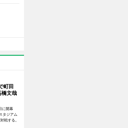
で町田
高橋文哉
7日に開幕
スタジアム
と対戦する。