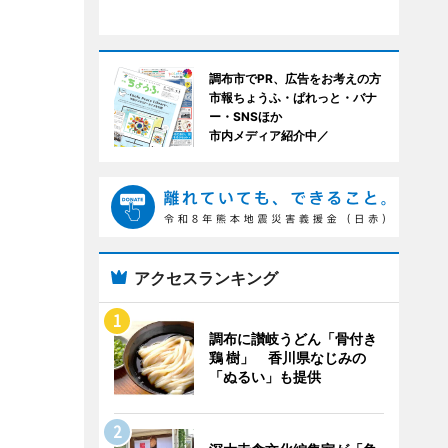
調布市でPR、広告をお考えの方
市報ちょうふ・ぱれっと・バナ
ー・SNSほか
市内メディア紹介中／
アクセスランキング
調布に讃岐うどん「骨付き
鶏 樹」 香川県なじみの
「ぬるい」も提供