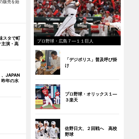
の販売を始
味スタで町
プロ野球・広島７―１１巨人
ク主演・高
「デジポリス」普及呼び掛
け
、JAPAN
 昨年の水
プロ野球・オリックス１―
３楽天
佐野日大、２回戦へ 高校
野球