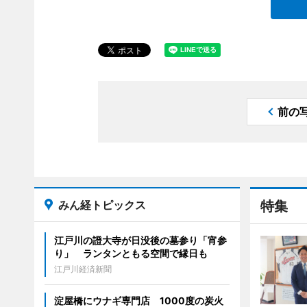
前の
みん経トピックス
特集
江戸川の證大寺が日没後の墓参り「宵参
り」 ランタンともる空間で縁日も
江戸川経済新聞
淀屋橋にウナギ専門店 1000度の炭火