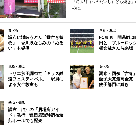
「角大師（つのだいし）どら焼き」
めた。
食べる
見る・遊ぶ
調布に讃岐うどん「骨付き鶏
FC東京、開幕戦は
樹」 香川県なじみの「ぬる
田と ブルーロッ
い」も提供
橋文哉さんら来場
見る・遊ぶ
食べる
トリエ京王調布で「キッズ鉄
調布・国領「吉春」
道フェスティバル」 駅員に
餃子大賞最高金賞
よる安全教室も
餃子部門に続き
学ぶ・知る
調布・狛江の「居場所ガイ
ド」発行 猿田彦珈琲調布焙
煎ホールでも配架