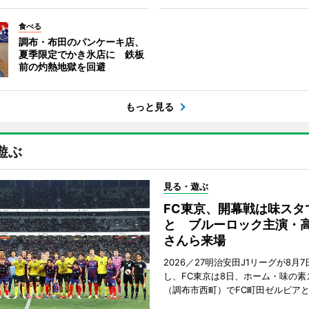
食べる
調布・布田のパンケーキ店、
夏季限定でかき氷店に 鉄板
前の灼熱地獄を回避
もっと見る
遊ぶ
見る・遊ぶ
FC東京、開幕戦は味スタ
と ブルーロック主演・
さんら来場
2026／27明治安田J1リーグが8月
し、FC東京は8日、ホーム・味の素
（調布市西町）でFC町田ゼルビア