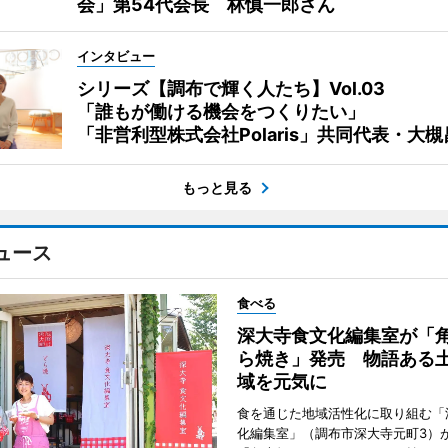
会」第54代会長 林慎一郎さん
インタビュー
シリーズ【調布で輝く人たち】Vol.03
「誰もが働ける機会をつくりたい」
「非営利型株式会社Polaris」共同代表・大
もっと見る
ュース
食べる
深大寺食文化編集室が「
ら焼き」発売 物語ある
域を元気に
食を通じた地域活性化に取り組む「
化編集室」（調布市深大寺元町3）が