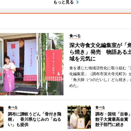
もっと見る
食べる
深大寺食文化編集室が「
ら焼き」発売 物語ある
域を元気に
食を通じた地域活性化に取り組む「
化編集室」（調布市深大寺元町3）が
「角大師（つのだいし）どら焼き」
めた。
食べる
食べる
調布に讃岐うどん「骨付き鶏
調布・国領「吉春」
樹」 香川県なじみの「ぬる
餃子大賞最高金賞
い」も提供
餃子部門に続き