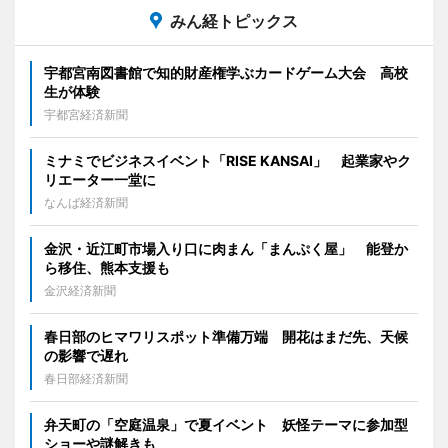
みん経トピックス
宇都宮南図書館で知的財産権学ぶカードゲーム大会 高校
生が体験
宇都宮経済新聞
ミナミでビジネスイベント「RISE KANSAI」 起業家やク
リエーター一堂に
なんば経済新聞
金沢・近江町市場入り口に肉まん「まんぷく屋」 能登か
ら移住、熊本支援も
金沢経済新聞
春日部のヒマワリスポット準備万端 開花はまだ先、天候
の影響で遅れ
春日部経済新聞
弁天町の「空庭温泉」で夏イベント 妖怪テーマに参加型
ショーや謎解きも