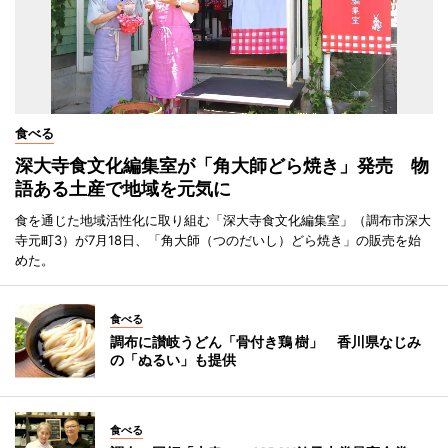
食べる
深大寺食文化編集室が「角大師どら焼き」発売 物
語ある土産で地域を元気に
食を通じた地域活性化に取り組む「深大寺食文化編集室」（調布市深大
寺元町3）が7月18日、「角大師（つのだいし）どら焼き」の販売を始
めた。
食べる
調布に讃岐うどん「骨付き鶏 樹」 香川県なじみ
の「ぬるい」も提供
食べる