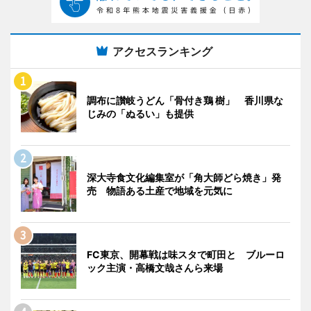
アクセスランキング
調布に讃岐うどん「骨付き鶏 樹」 香川県な
じみの「ぬるい」も提供
深大寺食文化編集室が「角大師どら焼き」発
売 物語ある土産で地域を元気に
FC東京、開幕戦は味スタで町田と ブルーロ
ック主演・高橋文哉さんら来場