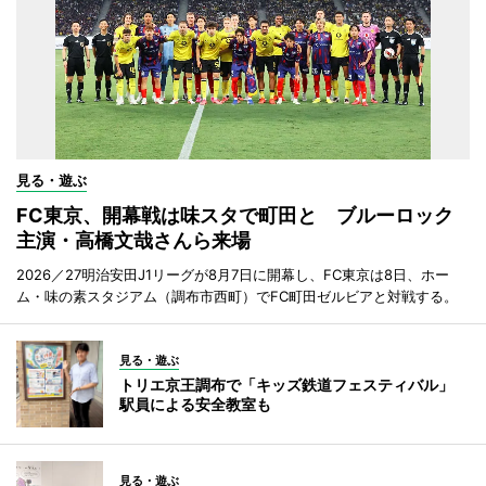
見る・遊ぶ
FC東京、開幕戦は味スタで町田と ブルーロック
主演・高橋文哉さんら来場
2026／27明治安田J1リーグが8月7日に開幕し、FC東京は8日、ホー
ム・味の素スタジアム（調布市西町）でFC町田ゼルビアと対戦する。
見る・遊ぶ
トリエ京王調布で「キッズ鉄道フェスティバル」
駅員による安全教室も
見る・遊ぶ