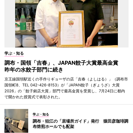
学ぶ・知る
調布・国領「吉春」、JAPAN餃子大賞最高金賞
昨年の水餃子部門に続き
京王線国領駅近くの手作りギョーザの店「吉春（よしはる）」（調布市
国領町8、TEL 042-426-8153）が「JAPAN餃子（ぎょうざ）大賞
2026」の「餃子銘店大賞」部門で最高金賞を受賞し、7月24日に都内
で開かれた授賞式で表彰された。
学ぶ・知る
調布・狛江の「居場所ガイド」発行 猿田彦珈琲調
布焙煎ホールでも配架