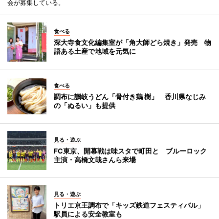
会が募集している。
食べる
深大寺食文化編集室が「角大師どら焼き」発売 物
語ある土産で地域を元気に
食べる
調布に讃岐うどん「骨付き鶏 樹」 香川県なじみ
の「ぬるい」も提供
見る・遊ぶ
FC東京、開幕戦は味スタで町田と ブルーロック
主演・高橋文哉さんら来場
見る・遊ぶ
トリエ京王調布で「キッズ鉄道フェスティバル」
駅員による安全教室も