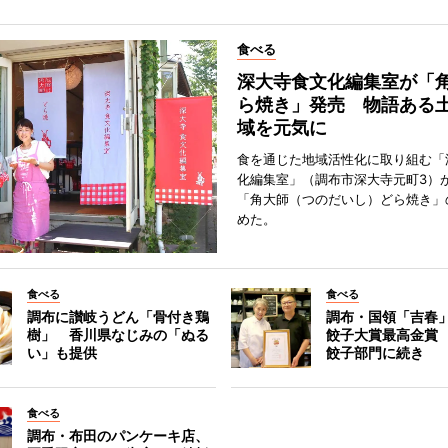
食べる
深大寺食文化編集室が「
ら焼き」発売 物語ある
域を元気に
食を通じた地域活性化に取り組む「
化編集室」（調布市深大寺元町3）が
「角大師（つのだいし）どら焼き」
めた。
食べる
食べる
調布に讃岐うどん「骨付き鶏
調布・国領「吉春」
樹」 香川県なじみの「ぬる
餃子大賞最高金賞
い」も提供
餃子部門に続き
食べる
調布・布田のパンケーキ店、