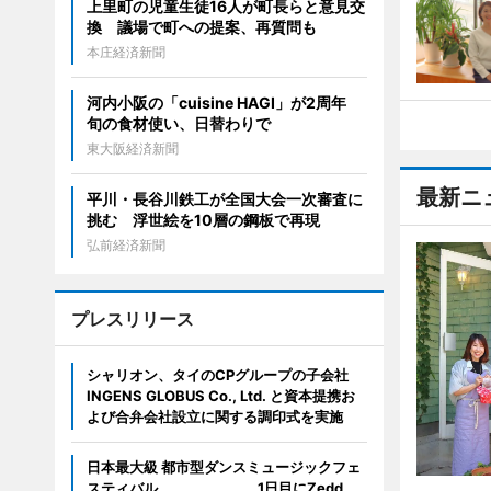
上里町の児童生徒16人が町長らと意見交
換 議場で町への提案、再質問も
本庄経済新聞
河内小阪の「cuisine HAGI」が2周年
旬の食材使い、日替わりで
東大阪経済新聞
最新ニ
平川・長谷川鉄工が全国大会一次審査に
挑む 浮世絵を10層の鋼板で再現
弘前経済新聞
プレスリリース
シャリオン、タイのCPグループの子会社
INGENS GLOBUS Co., Ltd. と資本提携お
よび合弁会社設立に関する調印式を実施
日本最大級 都市型ダンスミュージックフェ
スティバル 1日目にZedd