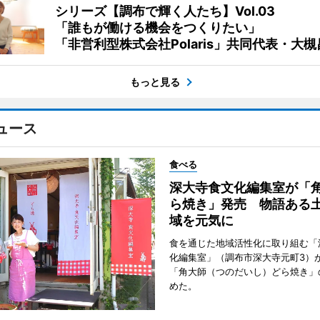
シリーズ【調布で輝く人たち】Vol.03
「誰もが働ける機会をつくりたい」
「非営利型株式会社Polaris」共同代表・大
もっと見る
ュース
食べる
深大寺食文化編集室が「
ら焼き」発売 物語ある
域を元気に
食を通じた地域活性化に取り組む「
化編集室」（調布市深大寺元町3）が
「角大師（つのだいし）どら焼き」
めた。