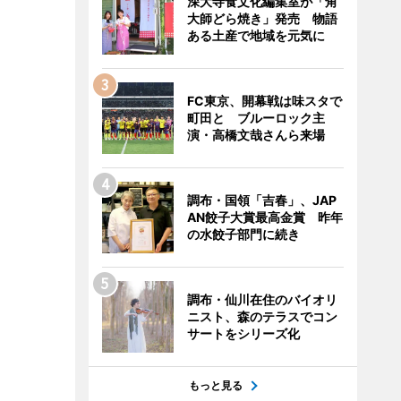
深大寺食文化編集室が「角
大師どら焼き」発売 物語
ある土産で地域を元気に
FC東京、開幕戦は味スタで
町田と ブルーロック主
演・高橋文哉さんら来場
調布・国領「吉春」、JAP
AN餃子大賞最高金賞 昨年
の水餃子部門に続き
調布・仙川在住のバイオリ
ニスト、森のテラスでコン
サートをシリーズ化
もっと見る