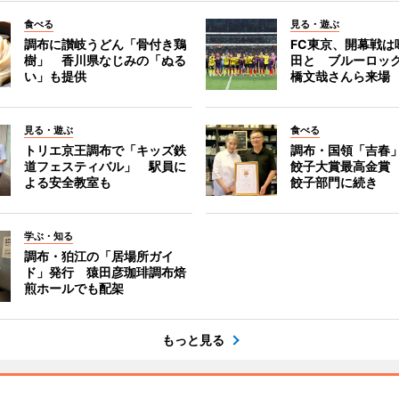
食べる
見る・遊ぶ
調布に讃岐うどん「骨付き鶏
FC東京、開幕戦は
樹」 香川県なじみの「ぬる
田と ブルーロッ
い」も提供
橋文哉さんら来場
見る・遊ぶ
食べる
トリエ京王調布で「キッズ鉄
調布・国領「吉春」
道フェスティバル」 駅員に
餃子大賞最高金賞
よる安全教室も
餃子部門に続き
学ぶ・知る
調布・狛江の「居場所ガイ
ド」発行 猿田彦珈琲調布焙
煎ホールでも配架
もっと見る