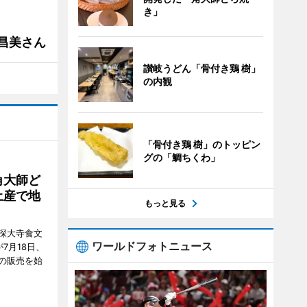
き」
槻昌美さん
讃岐うどん「骨付き鶏 樹」
の内観
「骨付き鶏 樹」のトッピン
グの「鯛ちくわ」
角大師ど
土産で地
もっと見る
深大寺食文
ワールドフォトニュース
7月18日、
の販売を始