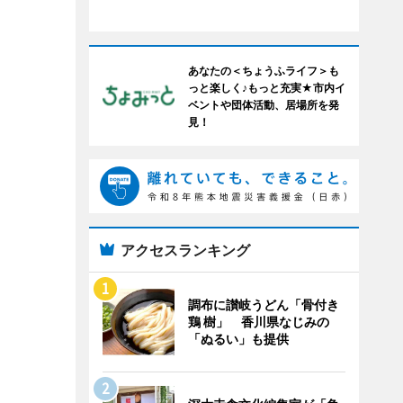
あなたの＜ちょうふライフ＞も
っと楽しく♪もっと充実★市内イ
ベントや団体活動、居場所を発
見！
アクセスランキング
調布に讃岐うどん「骨付き
鶏 樹」 香川県なじみの
「ぬるい」も提供