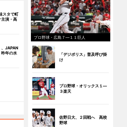
味スタで町
ク主演・高
プロ野球・広島７―１１巨人
、JAPAN
 昨年の水
「デジポリス」普及呼び掛
け
プロ野球・オリックス１―
３楽天
佐野日大、２回戦へ 高校
野球