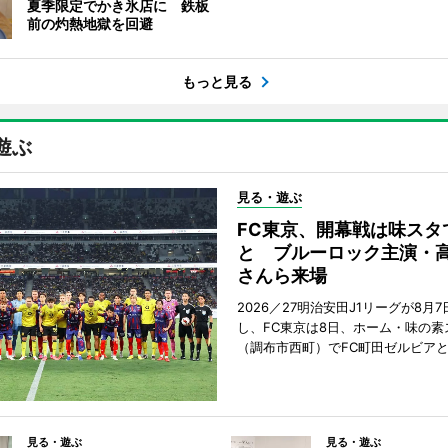
夏季限定でかき氷店に 鉄板
前の灼熱地獄を回避
もっと見る
遊ぶ
見る・遊ぶ
FC東京、開幕戦は味スタ
と ブルーロック主演・
さんら来場
2026／27明治安田J1リーグが8月
し、FC東京は8日、ホーム・味の素
（調布市西町）でFC町田ゼルビア
見る・遊ぶ
見る・遊ぶ