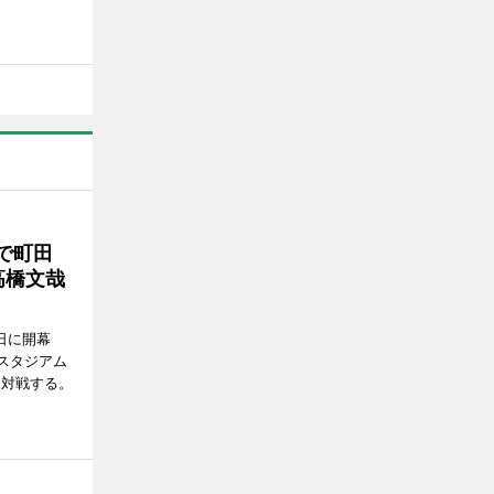
で町田
高橋文哉
7日に開幕
スタジアム
と対戦する。