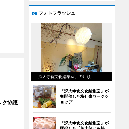
フォトフラッシュ
「深大寺食文化編集室」の店頭
「深大寺食文化編集室」が
初開催した梅仕事ワークシ
ョップ
ック協議
「深大寺食文化編集室」が
開発した「角大師どら焼