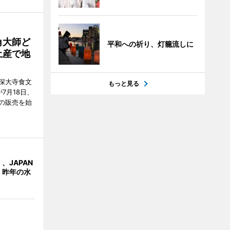
角大師ど
平和への祈り、灯籠流しに
土産で地
深大寺食文
もっと見る
7月18日、
の販売を始
、JAPAN
 昨年の水