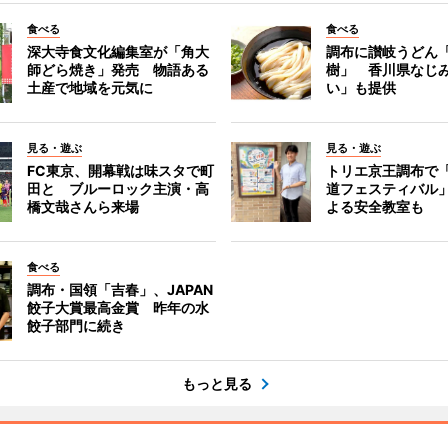
食べる
食べる
深大寺食文化編集室が「角大
調布に讃岐うどん
師どら焼き」発売 物語ある
樹」 香川県なじ
土産で地域を元気に
い」も提供
見る・遊ぶ
見る・遊ぶ
FC東京、開幕戦は味スタで町
トリエ京王調布で
田と ブルーロック主演・高
道フェスティバル
橋文哉さんら来場
よる安全教室も
食べる
調布・国領「吉春」、JAPAN
餃子大賞最高金賞 昨年の水
餃子部門に続き
もっと見る