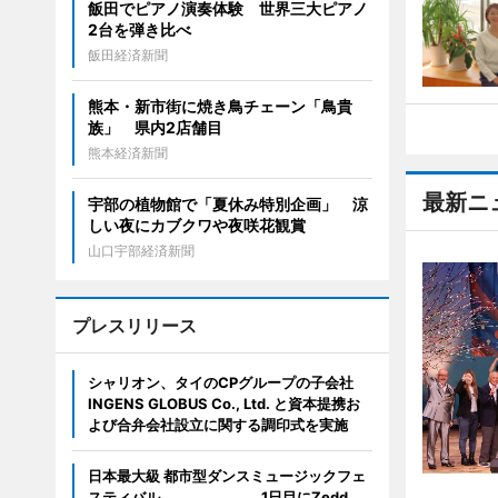
飯田でピアノ演奏体験 世界三大ピアノ
2台を弾き比べ
飯田経済新聞
熊本・新市街に焼き鳥チェーン「鳥貴
族」 県内2店舗目
熊本経済新聞
最新ニ
宇部の植物館で「夏休み特別企画」 涼
しい夜にカブクワや夜咲花観賞
山口宇部経済新聞
プレスリリース
シャリオン、タイのCPグループの子会社
INGENS GLOBUS Co., Ltd. と資本提携お
よび合弁会社設立に関する調印式を実施
日本最大級 都市型ダンスミュージックフェ
スティバル 1日目にZedd