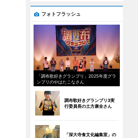
フォトフラッシュ
「調布歌好きグランプリ」2025年度グラ
ンプリのやはたこなさん
調布歌好きグランプリ3実
行委員長の土方康全さん
「深大寺食文化編集室」の