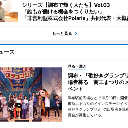
シリーズ【調布で輝く人たち】Vol.03
「誰もが働ける機会をつくりたい」
「非営利型株式会社Polaris」共同代表・大
もっと見る
ュース
見る・遊ぶ
調布・「歌好きグランプリ
場者募る 商工まつりの
ベント
調布駅前広場などで10月10日に開
市商工まつりのメインステージイベ
歌好きグランプリ3」の出場者を現
員会が募集している。