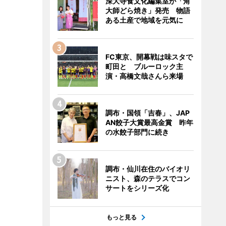
深大寺食文化編集室が「角
大師どら焼き」発売 物語
ある土産で地域を元気に
FC東京、開幕戦は味スタで
町田と ブルーロック主
演・高橋文哉さんら来場
調布・国領「吉春」、JAP
AN餃子大賞最高金賞 昨年
の水餃子部門に続き
調布・仙川在住のバイオリ
ニスト、森のテラスでコン
サートをシリーズ化
もっと見る