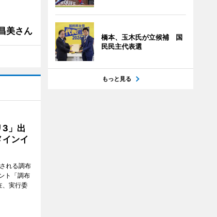
槻昌美さん
橋本、玉木氏が立候補 国
民民主代表選
もっと見る
3」出
メインイ
催される調布
ント「調布
在、実行委