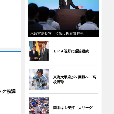
木原官房長官「拉致は現在進行形」
ＥＰＡ視野に議論継続
東海大甲府が２回戦へ 高
校野球
ック協議
岡本は１安打 大リーグ