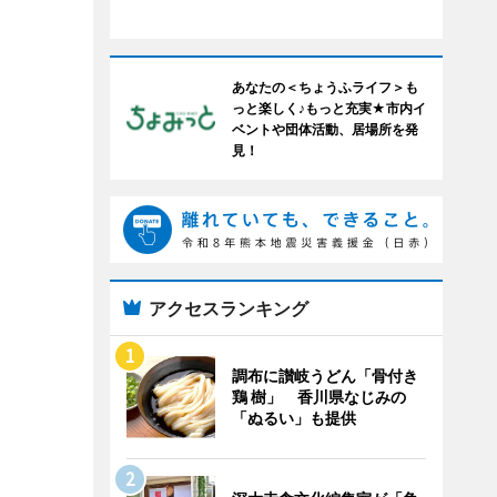
あなたの＜ちょうふライフ＞も
っと楽しく♪もっと充実★市内イ
ベントや団体活動、居場所を発
見！
アクセスランキング
調布に讃岐うどん「骨付き
鶏 樹」 香川県なじみの
「ぬるい」も提供