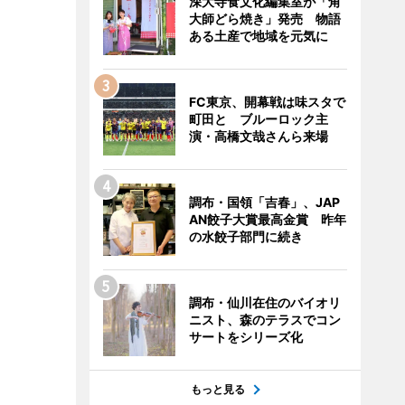
深大寺食文化編集室が「角
大師どら焼き」発売 物語
ある土産で地域を元気に
FC東京、開幕戦は味スタで
町田と ブルーロック主
演・高橋文哉さんら来場
調布・国領「吉春」、JAP
AN餃子大賞最高金賞 昨年
の水餃子部門に続き
調布・仙川在住のバイオリ
ニスト、森のテラスでコン
サートをシリーズ化
もっと見る