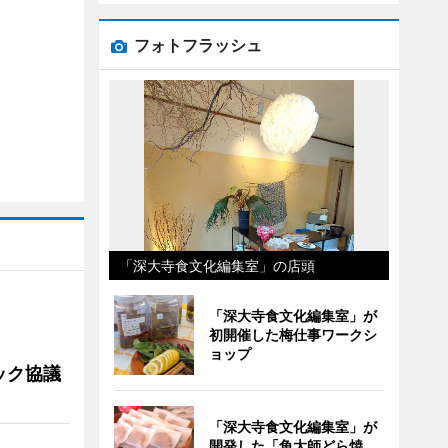
フォトフラッシュ
「深大寺食文化編集室」の店頭
「深大寺食文化編集室」が
初開催した梅仕事ワークシ
ョップ
ック協議
「深大寺食文化編集室」が
開発した「角大師どら焼