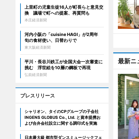
上里町の児童生徒16人が町長らと意見交
換 議場で町への提案、再質問も
本庄経済新聞
河内小阪の「cuisine HAGI」が2周年
旬の食材使い、日替わりで
東大阪経済新聞
最新ニ
平川・長谷川鉄工が全国大会一次審査に
挑む 浮世絵を10層の鋼板で再現
弘前経済新聞
プレスリリース
シャリオン、タイのCPグループの子会社
INGENS GLOBUS Co., Ltd. と資本提携お
よび合弁会社設立に関する調印式を実施
日本最大級 都市型ダンスミュージックフェ