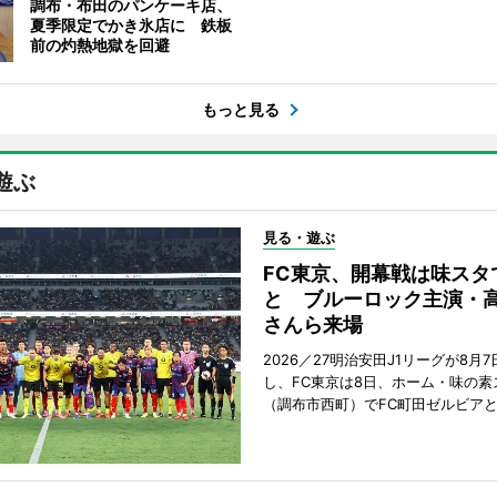
調布・布田のパンケーキ店、
夏季限定でかき氷店に 鉄板
前の灼熱地獄を回避
もっと見る
遊ぶ
見る・遊ぶ
FC東京、開幕戦は味スタ
と ブルーロック主演・
さんら来場
2026／27明治安田J1リーグが8月
し、FC東京は8日、ホーム・味の素
（調布市西町）でFC町田ゼルビア