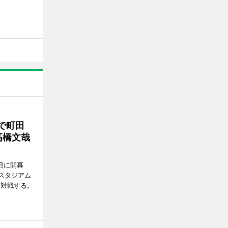
で町田
高橋文哉
7日に開幕
スタジアム
と対戦する。