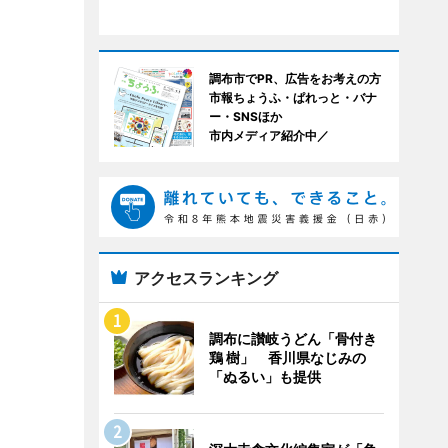
調布市でPR、広告をお考えの方
市報ちょうふ・ぱれっと・バナ
ー・SNSほか
市内メディア紹介中／
アクセスランキング
調布に讃岐うどん「骨付き
鶏 樹」 香川県なじみの
「ぬるい」も提供