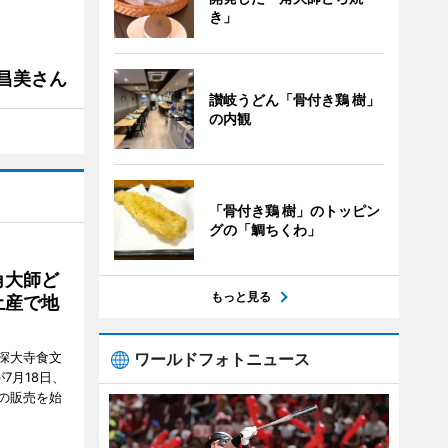
き」
槻昌美さん
讃岐うどん「骨付き鶏 樹」
の内観
「骨付き鶏 樹」のトッピン
グの「鯛ちくわ」
角大師ど
もっと見る
土産で地
深大寺食文
ワールドフォトニュース
7月18日、
の販売を始