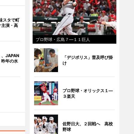
味スタで町
ク主演・高
プロ野球・広島７―１１巨人
、JAPAN
「デジポリス」普及呼び掛
 昨年の水
け
プロ野球・オリックス１―
３楽天
佐野日大、２回戦へ 高校
野球