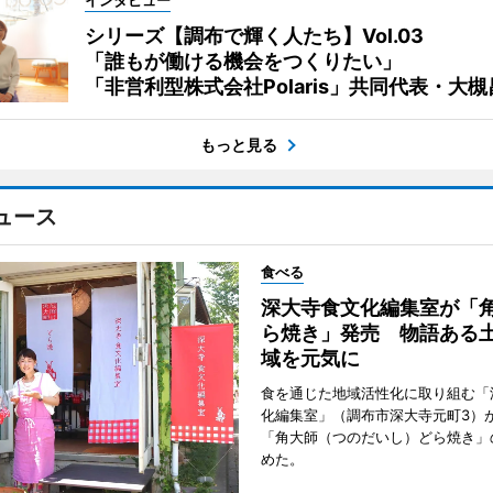
インタビュー
シリーズ【調布で輝く人たち】Vol.03
「誰もが働ける機会をつくりたい」
「非営利型株式会社Polaris」共同代表・大
もっと見る
ュース
食べる
深大寺食文化編集室が「
ら焼き」発売 物語ある
域を元気に
食を通じた地域活性化に取り組む「
化編集室」（調布市深大寺元町3）が
「角大師（つのだいし）どら焼き」
めた。