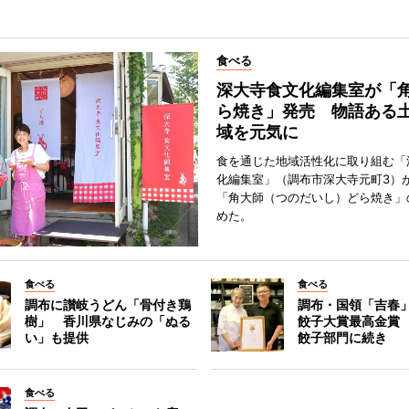
食べる
深大寺食文化編集室が「
ら焼き」発売 物語ある
域を元気に
食を通じた地域活性化に取り組む「
化編集室」（調布市深大寺元町3）が
「角大師（つのだいし）どら焼き」
めた。
食べる
食べる
調布に讃岐うどん「骨付き鶏
調布・国領「吉春」
樹」 香川県なじみの「ぬる
餃子大賞最高金賞
い」も提供
餃子部門に続き
食べる