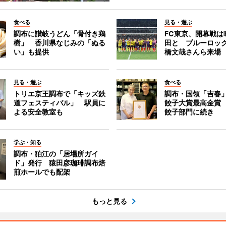
食べる
見る・遊ぶ
調布に讃岐うどん「骨付き鶏
FC東京、開幕戦は
樹」 香川県なじみの「ぬる
田と ブルーロッ
い」も提供
橋文哉さんら来場
見る・遊ぶ
食べる
トリエ京王調布で「キッズ鉄
調布・国領「吉春」
道フェスティバル」 駅員に
餃子大賞最高金賞
よる安全教室も
餃子部門に続き
学ぶ・知る
調布・狛江の「居場所ガイ
ド」発行 猿田彦珈琲調布焙
煎ホールでも配架
もっと見る