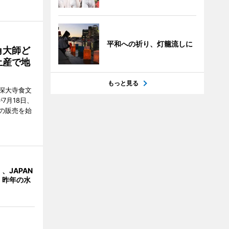
平和への祈り、灯籠流しに
角大師ど
土産で地
もっと見る
深大寺食文
7月18日、
の販売を始
、JAPAN
 昨年の水