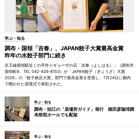
学ぶ・知る
調布・国領「吉春」、JAPAN餃子大賞最高金賞
昨年の水餃子部門に続き
京王線国領駅近くの手作りギョーザの店「吉春（よしはる）」（調布市
国領町8、TEL 042-426-8153）が「JAPAN餃子（ぎょうざ）大賞
2026」の「餃子銘店大賞」部門で最高金賞を受賞し、7月24日に都内
で開かれた授賞式で表彰された。
学ぶ・知る
調布・狛江の「居場所ガイド」発行 猿田彦珈琲調
布焙煎ホールでも配架
学ぶ・知る