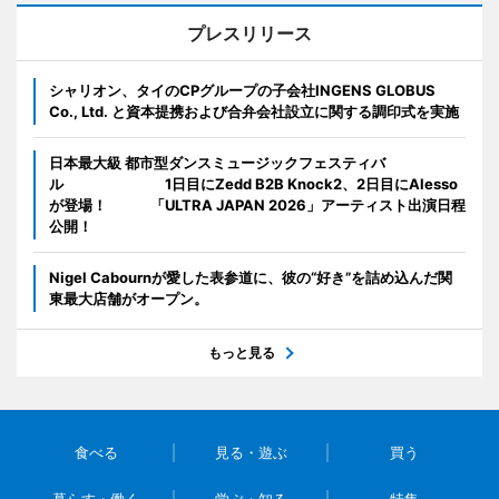
プレスリリース
シャリオン、タイのCPグループの子会社INGENS GLOBUS
Co., Ltd. と資本提携および合弁会社設立に関する調印式を実施
日本最大級 都市型ダンスミュージックフェスティバ
ル 1日目にZedd B2B Knock2、2日目にAlesso
が登場！ 「ULTRA JAPAN 2026」アーティスト出演日程
公開！
Nigel Cabournが愛した表参道に、彼の“好き”を詰め込んだ関
東最大店舗がオープン。
もっと見る
食べる
見る・遊ぶ
買う
暮らす・働く
学ぶ・知る
特集