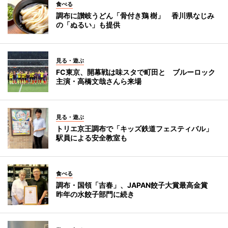
食べる
調布に讃岐うどん「骨付き鶏 樹」 香川県なじみ
の「ぬるい」も提供
見る・遊ぶ
FC東京、開幕戦は味スタで町田と ブルーロック
主演・高橋文哉さんら来場
見る・遊ぶ
トリエ京王調布で「キッズ鉄道フェスティバル」
駅員による安全教室も
食べる
調布・国領「吉春」、JAPAN餃子大賞最高金賞
昨年の水餃子部門に続き