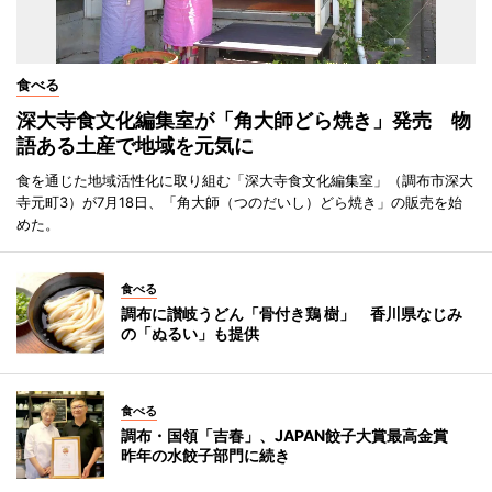
食べる
深大寺食文化編集室が「角大師どら焼き」発売 物
語ある土産で地域を元気に
食を通じた地域活性化に取り組む「深大寺食文化編集室」（調布市深大
寺元町3）が7月18日、「角大師（つのだいし）どら焼き」の販売を始
めた。
食べる
調布に讃岐うどん「骨付き鶏 樹」 香川県なじみ
の「ぬるい」も提供
食べる
調布・国領「吉春」、JAPAN餃子大賞最高金賞
昨年の水餃子部門に続き