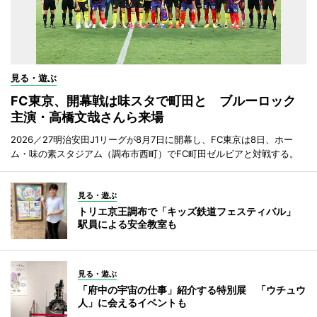
見る・遊ぶ
FC東京、開幕戦は味スタで町田と ブルーロック
主演・高橋文哉さんら来場
2026／27明治安田J1リーグが8月7日に開幕し、FC東京は8日、ホー
ム・味の素スタジアム（調布市西町）でFC町田ゼルビアと対戦する。
見る・遊ぶ
トリエ京王調布で「キッズ鉄道フェスティバル」
駅員による安全教室も
見る・遊ぶ
「府中の宇宙の仕事」紹介する特別展 「ウチュウ
人」に会えるイベントも