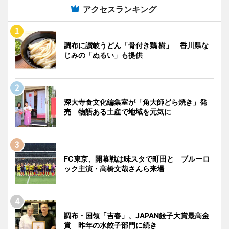
アクセスランキング
調布に讃岐うどん「骨付き鶏 樹」 香川県な
じみの「ぬるい」も提供
深大寺食文化編集室が「角大師どら焼き」発
売 物語ある土産で地域を元気に
FC東京、開幕戦は味スタで町田と ブルーロ
ック主演・高橋文哉さんら来場
調布・国領「吉春」、JAPAN餃子大賞最高金
賞 昨年の水餃子部門に続き