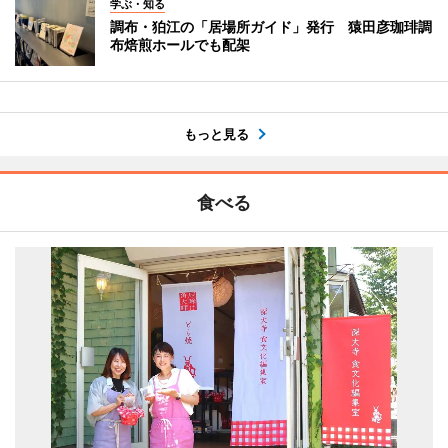
学ぶ・知る
調布・狛江の「居場所ガイド」発行 猿田彦珈琲調
布焙煎ホールでも配架
もっと見る
食べる