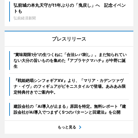
弘前城の本丸天守が11年ぶりの「曳戻し」へ 記念イベン
トも
弘前経済新聞
プレスリリース
“賞味期限1分”の生つくねに「合法レバ刺し」。まだ知られてい
ない大分の旨いものを集めた『アブラヤクマハチ』が中野に誕
生
『戦姫絶唱シンフォギアXV』より、「マリア・カデンツァヴ
ナ・イヴ」のフィギュアがビキニスタイルで登場。あみあみ限
定特典付きでご案内中。
建設会社の「AI導入が止まる」原因を特定。無料レポート『建
設会社がAI導入でつまずく5つのパターンと回避法』を公開
もっと見る