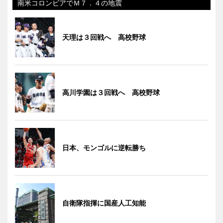
南米コロンビアでＭ７．４の地震
天理は３回戦へ 高校野球
高川学園は３回戦へ 高校野球
日本、モンゴルに逆転勝ち
自衛隊指揮に国産人工知能