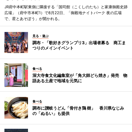
JR府中本町駅東側に隣接する「国司館（こくしのたち）と家康御殿史跡
広場」（府中市本町1）で8月22日、「御殿地ナイトパーク 夜の広場
で、星とあそぼう」が開かれる。
見る・遊ぶ
調布・「歌好きグランプリ3」出場者募る 商工ま
つりのメインイベント
食べる
深大寺食文化編集室が「角大師どら焼き」発売 物
語ある土産で地域を元気に
食べる
調布に讃岐うどん「骨付き鶏 樹」 香川県なじみ
の「ぬるい」も提供