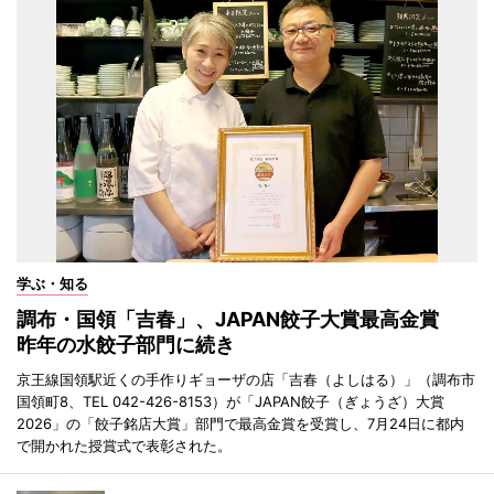
学ぶ・知る
調布・国領「吉春」、JAPAN餃子大賞最高金賞
昨年の水餃子部門に続き
京王線国領駅近くの手作りギョーザの店「吉春（よしはる）」（調布市
国領町8、TEL 042-426-8153）が「JAPAN餃子（ぎょうざ）大賞
2026」の「餃子銘店大賞」部門で最高金賞を受賞し、7月24日に都内
で開かれた授賞式で表彰された。