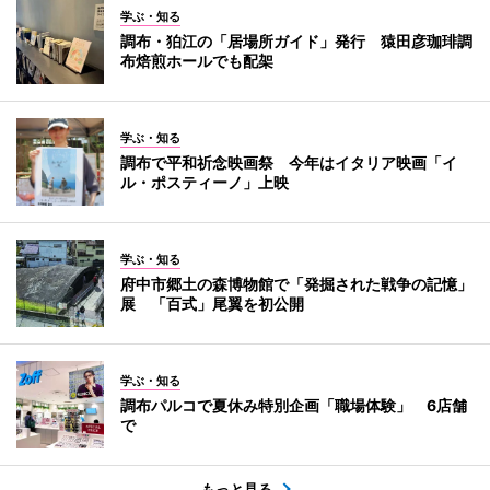
学ぶ・知る
調布・狛江の「居場所ガイド」発行 猿田彦珈琲調
布焙煎ホールでも配架
学ぶ・知る
調布で平和祈念映画祭 今年はイタリア映画「イ
ル・ポスティーノ」上映
学ぶ・知る
府中市郷土の森博物館で「発掘された戦争の記憶」
展 「百式」尾翼を初公開
学ぶ・知る
調布パルコで夏休み特別企画「職場体験」 6店舗
で
もっと見る