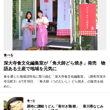
食べる
深大寺食文化編集室が「角大師どら焼き」発売 物
語ある土産で地域を元気に
食を通じた地域活性化に取り組む「深大寺食文化編集室」（調布市深大
寺元町3）が7月18日、「角大師（つのだいし）どら焼き」の販売を始
めた。
食べる
調布に讃岐うどん「骨付き鶏 樹」 香川県なじみ