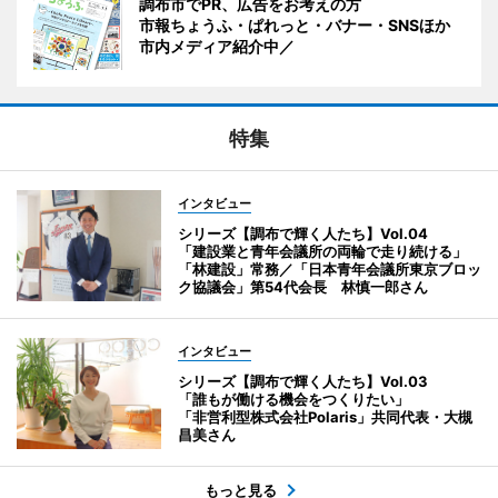
調布市でPR、広告をお考えの方
市報ちょうふ・ぱれっと・バナー・SNSほか
市内メディア紹介中／
特集
インタビュー
シリーズ【調布で輝く人たち】Vol.04
「建設業と青年会議所の両輪で走り続ける」
「林建設」常務／「日本青年会議所東京ブロッ
ク協議会」第54代会長 林慎一郎さん
インタビュー
シリーズ【調布で輝く人たち】Vol.03
「誰もが働ける機会をつくりたい」
「非営利型株式会社Polaris」共同代表・大槻
昌美さん
もっと見る