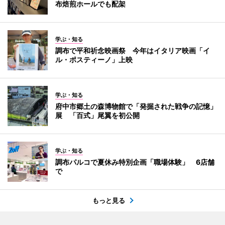
布焙煎ホールでも配架
学ぶ・知る
調布で平和祈念映画祭 今年はイタリア映画「イ
ル・ポスティーノ」上映
学ぶ・知る
府中市郷土の森博物館で「発掘された戦争の記憶」
展 「百式」尾翼を初公開
学ぶ・知る
調布パルコで夏休み特別企画「職場体験」 6店舗
で
もっと見る