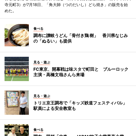
寺元町3）が7月18日、「角大師（つのだいし）どら焼き」の販売を始
めた。
食べる
調布に讃岐うどん「骨付き鶏 樹」 香川県なじみ
の「ぬるい」も提供
見る・遊ぶ
FC東京、開幕戦は味スタで町田と ブルーロック
主演・高橋文哉さんら来場
見る・遊ぶ
トリエ京王調布で「キッズ鉄道フェスティバル」
駅員による安全教室も
食べる