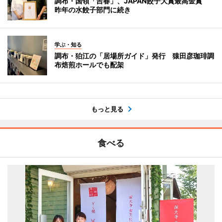
調布・国領「吉春」、JAPAN餃子大賞最高金賞
昨年の水餃子部門に続き
学ぶ・知る
調布・狛江の「居場所ガイド」発行 猿田彦珈琲調
布焙煎ホールでも配架
もっと見る
食べる