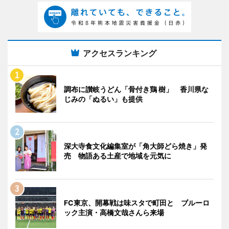
アクセスランキング
調布に讃岐うどん「骨付き鶏 樹」 香川県な
じみの「ぬるい」も提供
深大寺食文化編集室が「角大師どら焼き」発
売 物語ある土産で地域を元気に
FC東京、開幕戦は味スタで町田と ブルーロ
ック主演・高橋文哉さんら来場