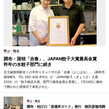
学ぶ・知る
調布・国領「吉春」、JAPAN餃子大賞最高金賞
昨年の水餃子部門に続き
京王線国領駅近くの手作りギョーザの店「吉春（よしはる）」（調布市
国領町8、TEL 042-426-8153）が「JAPAN餃子（ぎょうざ）大賞
2026」の「餃子銘店大賞」部門で最高金賞を受賞し、7月24日に都内
で開かれた授賞式で表彰された。
学ぶ・知る
調布・狛江の「居場所ガイド」発行 猿田彦珈琲調