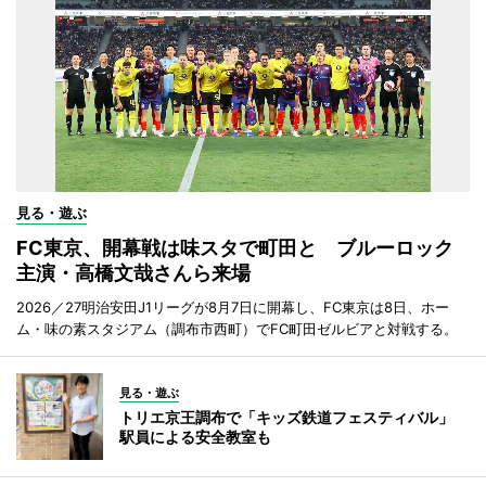
見る・遊ぶ
FC東京、開幕戦は味スタで町田と ブルーロック
主演・高橋文哉さんら来場
2026／27明治安田J1リーグが8月7日に開幕し、FC東京は8日、ホー
ム・味の素スタジアム（調布市西町）でFC町田ゼルビアと対戦する。
見る・遊ぶ
トリエ京王調布で「キッズ鉄道フェスティバル」
駅員による安全教室も