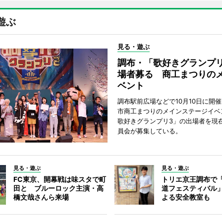
遊ぶ
見る・遊ぶ
調布・「歌好きグランプリ
場者募る 商工まつりの
ベント
調布駅前広場などで10月10日に開
市商工まつりのメインステージイベ
歌好きグランプリ3」の出場者を現
員会が募集している。
見る・遊ぶ
見る・遊ぶ
FC東京、開幕戦は味スタで町
トリエ京王調布で
田と ブルーロック主演・高
道フェスティバル
橋文哉さんら来場
よる安全教室も