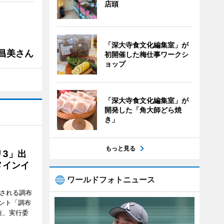
店頭
「深大寺食文化編集室」が
槻昌美さん
初開催した梅仕事ワークシ
ョップ
「深大寺食文化編集室」が
開発した「角大師どら焼
き」
もっと見る
3」出
メインイ
ワールドフォトニュース
催される調布
ント「調布
在、実行委