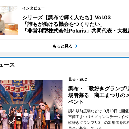
インタビュー
シリーズ【調布で輝く人たち】Vol.03
「誰もが働ける機会をつくりたい」
「非営利型株式会社Polaris」共同代表・大
もっと見る
ュース
見る・遊ぶ
調布・「歌好きグランプリ
場者募る 商工まつりの
ベント
調布駅前広場などで10月10日に開
市商工まつりのメインステージイベ
歌好きグランプリ3」の出場者を現
員会が募集している。