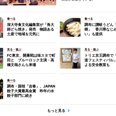
食べる
食べる
深大寺食文化編集室が「角大
調布に讃岐うどん
師どら焼き」発売 物語ある
樹」 香川県なじ
土産で地域を元気に
い」も提供
見る・遊ぶ
見る・遊ぶ
FC東京、開幕戦は味スタで町
トリエ京王調布で
田と ブルーロック主演・高
道フェスティバル
橋文哉さんら来場
よる安全教室も
食べる
調布・国領「吉春」、JAPAN
餃子大賞最高金賞 昨年の水
餃子部門に続き
もっと見る