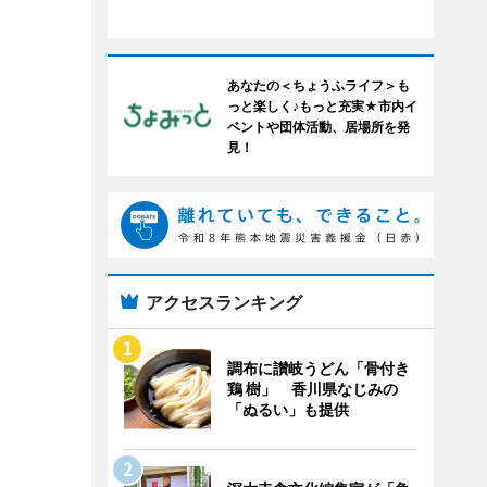
あなたの＜ちょうふライフ＞も
っと楽しく♪もっと充実★市内イ
ベントや団体活動、居場所を発
見！
アクセスランキング
調布に讃岐うどん「骨付き
鶏 樹」 香川県なじみの
「ぬるい」も提供