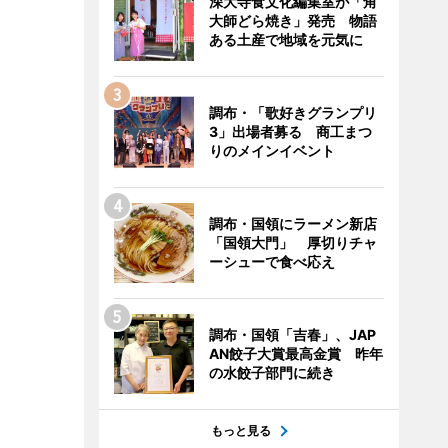
深大寺食文化編集室が「角
大師どら焼き」発売 物語
ある土産で地域を元気に
調布・「歌好きグランプリ
3」出場者募る 商工まつ
りのメインイベント
調布・国領にラーメン新店
「国領大門」 厚切りチャ
ーシューで食べ応え
調布・国領「吉春」、JAP
AN餃子大賞最高金賞 昨年
の水餃子部門に続き
もっと見る