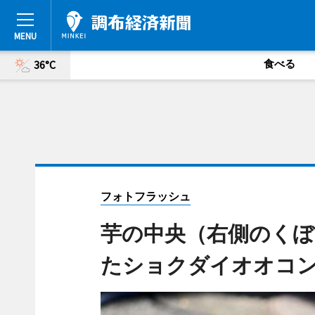
食べる
36°C
フォトフラッシュ
芋の中央（右側のくぼ
たショクダイオオコ