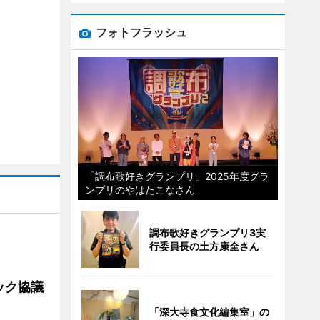
フォトフラッシュ
「調布歌好きグランプリ」2025年度グラ
ンプリのやはたこなさん
調布歌好きグランプリ3実
行委員長の土方康全さん
ック協議
「深大寺食文化編集室」の