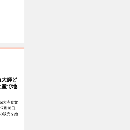
角大師ど
土産で地
深大寺食文
7月18日、
の販売を始