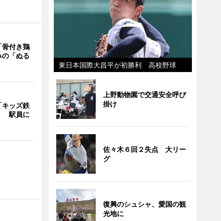
「骨付き鶏
みの「ぬる
東日本国際大昌平が初勝利 高校野球
上野動物園で交通安全呼び
掛け
「キッズ鉄
」 駅員に
佐々木６回２失点 大リー
グ
復興のシュシャ、愛国の観
光地に