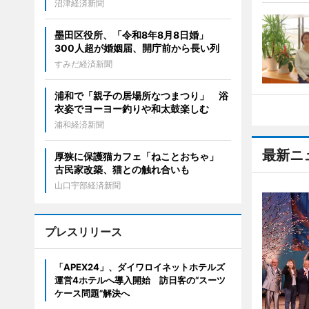
沼津経済新聞
墨田区役所、「令和8年8月8日婚」
300人超が婚姻届、開庁前から長い列
すみだ経済新聞
浦和で「親子の居場所なつまつり」 浴
衣姿でヨーヨー釣りや和太鼓楽しむ
浦和経済新聞
最新ニ
厚狭に保護猫カフェ「ねことおちゃ」
古民家改築、猫との触れ合いも
山口宇部経済新聞
プレスリリース
「APEX24」、ダイワロイネットホテルズ
運営4ホテルへ導入開始 訪日客の“スーツ
ケース問題”解決へ