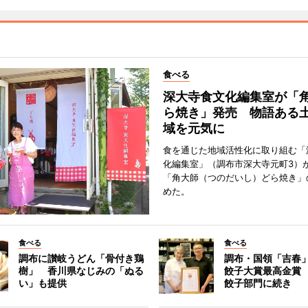
食べる
深大寺食文化編集室が「
ら焼き」発売 物語ある
域を元気に
食を通じた地域活性化に取り組む「
化編集室」（調布市深大寺元町3）が
「角大師（つのだいし）どら焼き」
めた。
食べる
食べる
調布に讃岐うどん「骨付き鶏
調布・国領「吉春」
樹」 香川県なじみの「ぬる
餃子大賞最高金賞
い」も提供
餃子部門に続き