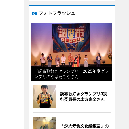
フォトフラッシュ
「調布歌好きグランプリ」2025年度グラ
ンプリのやはたこなさん
調布歌好きグランプリ3実
行委員長の土方康全さん
「深大寺食文化編集室」の