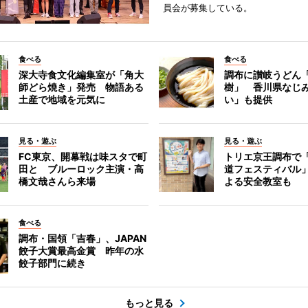
員会が募集している。
食べる
食べる
深大寺食文化編集室が「角大
調布に讃岐うどん
師どら焼き」発売 物語ある
樹」 香川県なじ
土産で地域を元気に
い」も提供
見る・遊ぶ
見る・遊ぶ
FC東京、開幕戦は味スタで町
トリエ京王調布で
田と ブルーロック主演・高
道フェスティバル
橋文哉さんら来場
よる安全教室も
食べる
調布・国領「吉春」、JAPAN
餃子大賞最高金賞 昨年の水
餃子部門に続き
もっと見る