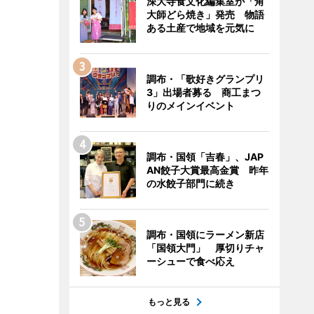
深大寺食文化編集室が「角
大師どら焼き」発売 物語
ある土産で地域を元気に
調布・「歌好きグランプリ
3」出場者募る 商工まつ
りのメインイベント
調布・国領「吉春」、JAP
AN餃子大賞最高金賞 昨年
の水餃子部門に続き
調布・国領にラーメン新店
「国領大門」 厚切りチャ
ーシューで食べ応え
もっと見る