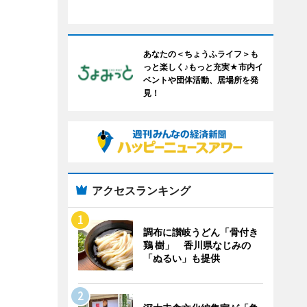
あなたの＜ちょうふライフ＞も
っと楽しく♪もっと充実★市内イ
ベントや団体活動、居場所を発
見！
アクセスランキング
調布に讃岐うどん「骨付き
鶏 樹」 香川県なじみの
「ぬるい」も提供