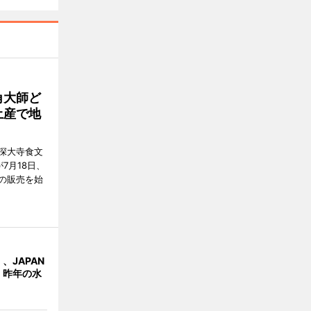
角大師ど
土産で地
深大寺食文
7月18日、
の販売を始
、JAPAN
 昨年の水