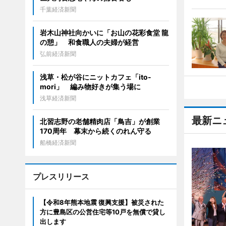
千葉経済新聞
岩木山神社向かいに「お山の花彩食堂 龍
の憩」 和食職人の夫婦が経営
弘前経済新聞
浅草・松が谷にニットカフェ「ito-
mori」 編み物好きが集う場に
浅草経済新聞
最新ニ
北習志野の老舗精肉店「鳥吉」が創業
170周年 幕末から続くのれん守る
船橋経済新聞
プレスリリース
【令和8年熊本地震 復興支援】被災された
方に豊島区の公営住宅等10戸を無償で貸し
出します