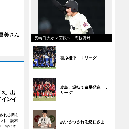
槻昌美さん
長崎日大が２回戦へ 高校野球
喜ぶ植中 Ｊリーグ
鹿島、逆転で白星発進 Ｊ
3」出
リーグ
メインイ
催される調布
ント「調布
あいさつされる悠仁さま
在、実行委