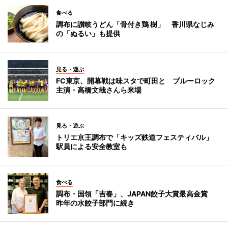
食べる
調布に讃岐うどん「骨付き鶏 樹」 香川県なじみ
の「ぬるい」も提供
見る・遊ぶ
FC東京、開幕戦は味スタで町田と ブルーロック
主演・高橋文哉さんら来場
見る・遊ぶ
トリエ京王調布で「キッズ鉄道フェスティバル」
駅員による安全教室も
食べる
調布・国領「吉春」、JAPAN餃子大賞最高金賞
昨年の水餃子部門に続き