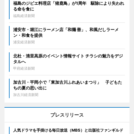
福島のジビエ料理店「猪鹿鳥」が1周年 駆除により失われ
る命を食に
福島経済新聞
浦安市・堀江にラーメン店「和麺 善」、和風だしラーメ
ン・和食を提供
浦安経済新聞
北杜・清里高原のイベント情報サイト チラシの魅力をデジ
タルへ
甲府経済新聞
加古川・平岡小で「東加古川ふれあいまつり」 子どもた
ちの夏の思い出に
加古川経済新聞
プレスリリース
人気ドラマを手掛ける毎日放送（MBS）と出版社ファンギルド