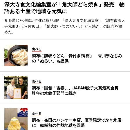
深大寺食文化編集室が「角大師どら焼き」発売 物
語ある土産で地域を元気に
食を通じた地域活性化に取り組む「深大寺食文化編集室」（調布市深大
寺元町3）が7月18日、「角大師（つのだいし）どら焼き」の販売を始
めた。
食べる
調布に讃岐うどん「骨付き鶏 樹」 香川県なじみ
の「ぬるい」も提供
食べる
調布・国領「吉春」、JAPAN餃子大賞最高金賞
昨年の水餃子部門に続き
食べる
調布・布田のパンケーキ店、夏季限定でかき氷店
に 鉄板前の灼熱地獄を回避