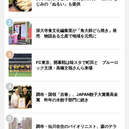
じみの「ぬるい」も提供
深大寺食文化編集室が「角大師どら焼き」発
売 物語ある土産で地域を元気に
FC東京、開幕戦は味スタで町田と ブルーロ
ック主演・高橋文哉さんら来場
調布・国領「吉春」、JAPAN餃子大賞最高金
賞 昨年の水餃子部門に続き
調布・仙川在住のバイオリニスト、森のテラ