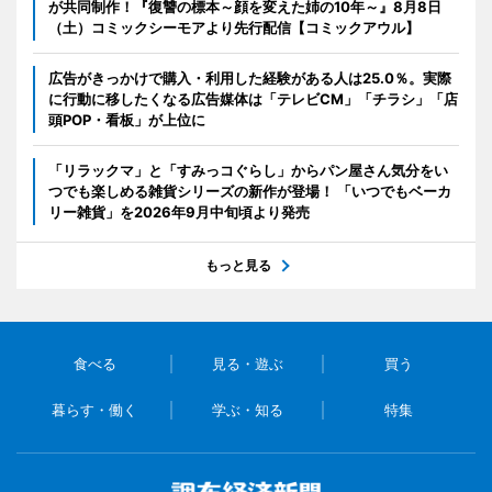
が共同制作！『復讐の標本～顔を変えた姉の10年～』8月8日
（土）コミックシーモアより先行配信【コミックアウル】
広告がきっかけで購入・利用した経験がある人は25.0％。実際
に行動に移したくなる広告媒体は「テレビCM」「チラシ」「店
頭POP・看板」が上位に
「リラックマ」と「すみっコぐらし」からパン屋さん気分をい
つでも楽しめる雑貨シリーズの新作が登場！ 「いつでもベーカ
リー雑貨」を2026年9月中旬頃より発売
もっと見る
食べる
見る・遊ぶ
買う
暮らす・働く
学ぶ・知る
特集