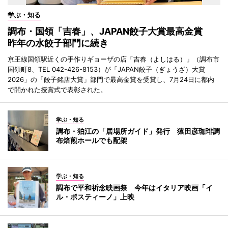
学ぶ・知る
調布・国領「吉春」、JAPAN餃子大賞最高金賞
昨年の水餃子部門に続き
京王線国領駅近くの手作りギョーザの店「吉春（よしはる）」（調布市
国領町8、TEL 042-426-8153）が「JAPAN餃子（ぎょうざ）大賞
2026」の「餃子銘店大賞」部門で最高金賞を受賞し、7月24日に都内
で開かれた授賞式で表彰された。
学ぶ・知る
調布・狛江の「居場所ガイド」発行 猿田彦珈琲調
布焙煎ホールでも配架
学ぶ・知る
調布で平和祈念映画祭 今年はイタリア映画「イ
ル・ポスティーノ」上映