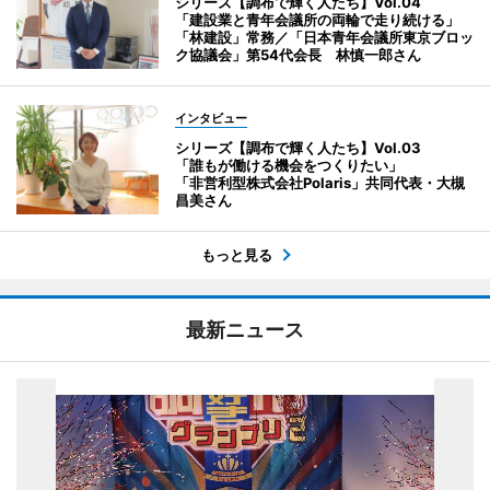
シリーズ【調布で輝く人たち】Vol.04
「建設業と青年会議所の両輪で走り続ける」
「林建設」常務／「日本青年会議所東京ブロッ
ク協議会」第54代会長 林慎一郎さん
インタビュー
シリーズ【調布で輝く人たち】Vol.03
「誰もが働ける機会をつくりたい」
「非営利型株式会社Polaris」共同代表・大槻
昌美さん
もっと見る
最新ニュース