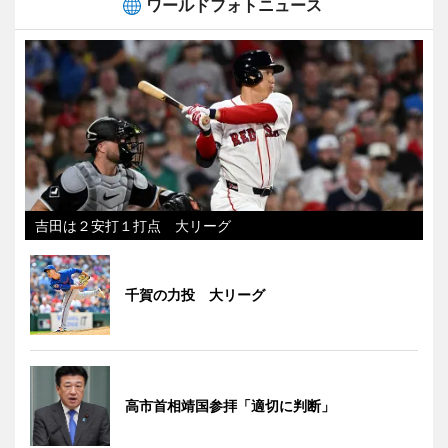
ワールドフォトニュース
吉田は２安打１打点 大リーグ
千賀の力投 大リーグ
高市首相靖国参拝「適切に判断」