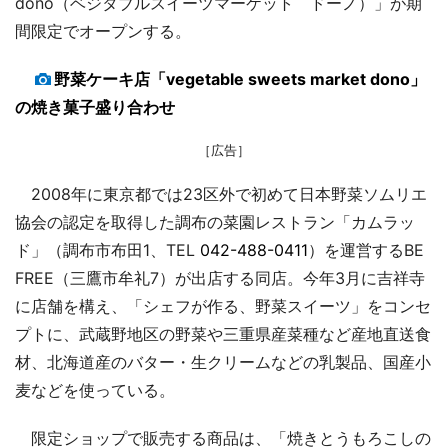
dono（ベジタブルスイーツマーケット ドーノ）」が期
間限定でオープンする。
野菜ケーキ店「vegetable sweets market dono」
の焼き菓子盛り合わせ
［広告］
2008年に東京都では23区外で初めて日本野菜ソムリエ
協会の認定を取得した調布の菜園レストラン「カムラッ
ド」（調布市布田1、TEL
042-488-0411
）を運営するBE
FREE（三鷹市牟礼7）が出店する同店。今年3月に吉祥寺
に店舗を構え、「シェフが作る、野菜スイーツ」をコンセ
プトに、武蔵野地区の野菜や三重県産菜種など産地直送食
材、北海道産のバター・生クリームなどの乳製品、国産小
麦などを使っている。
限定ショップで販売する商品は、「焼きとうもろこしの