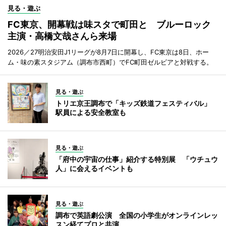
見る・遊ぶ
FC東京、開幕戦は味スタで町田と ブルーロック
主演・高橋文哉さんら来場
2026／27明治安田J1リーグが8月7日に開幕し、FC東京は8日、ホー
ム・味の素スタジアム（調布市西町）でFC町田ゼルビアと対戦する。
見る・遊ぶ
トリエ京王調布で「キッズ鉄道フェスティバル」
駅員による安全教室も
見る・遊ぶ
「府中の宇宙の仕事」紹介する特別展 「ウチュウ
人」に会えるイベントも
見る・遊ぶ
調布で英語劇公演 全国の小学生がオンラインレッ
スン経てプロと共演