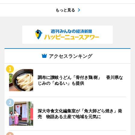
もっと見る
アクセスランキング
調布に讃岐うどん「骨付き鶏 樹」 香川県な
じみの「ぬるい」も提供
深大寺食文化編集室が「角大師どら焼き」発
売 物語ある土産で地域を元気に