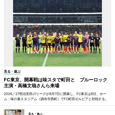
見る・遊ぶ
FC東京、開幕戦は味スタで町田と ブルーロック
主演・高橋文哉さんら来場
2026／27明治安田J1リーグが8月7日に開幕し、FC東京は8日、ホー
ム・味の素スタジアム（調布市西町）でFC町田ゼルビアと対戦する。
見る・遊ぶ