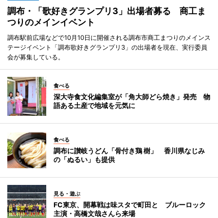
調布・「歌好きグランプリ3」出場者募る 商工ま
つりのメインイベント
調布駅前広場などで10月10日に開催される調布市商工まつりのメインス
テージイベント「調布歌好きグランプリ3」の出場者を現在、実行委員
会が募集している。
食べる
深大寺食文化編集室が「角大師どら焼き」発売 物
語ある土産で地域を元気に
食べる
調布に讃岐うどん「骨付き鶏 樹」 香川県なじみ
の「ぬるい」も提供
見る・遊ぶ
FC東京、開幕戦は味スタで町田と ブルーロック
主演・高橋文哉さんら来場