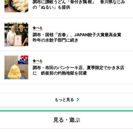
調布に讃岐うどん「骨付き鶏 樹」 香川県なじみ
の「ぬるい」も提供
食べる
調布・国領「吉春」、JAPAN餃子大賞最高金賞
昨年の水餃子部門に続き
食べる
調布・布田のパンケーキ店、夏季限定でかき氷店
に 鉄板前の灼熱地獄を回避
もっと見る
見る・遊ぶ