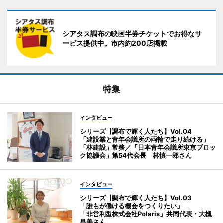
シアタス調布の映画半券チケットでお得なサ
ービス提供中。市内約200店掲載
特集
インタビュー
シリーズ【調布で輝く人たち】Vol.04
「建設業と青年会議所の両輪で走り続ける」
「林建設」常務／「日本青年会議所東京ブロッ
ク協議会」第54代会長 林慎一郎さん
インタビュー
シリーズ【調布で輝く人たち】Vol.03
「誰もが働ける機会をつくりたい」
「非営利型株式会社Polaris」共同代表・大槻
昌美さん