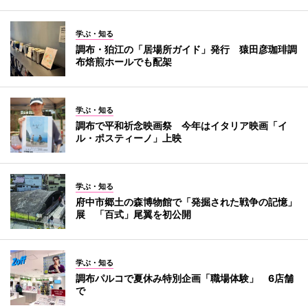
学ぶ・知る
調布・狛江の「居場所ガイド」発行 猿田彦珈琲調
布焙煎ホールでも配架
学ぶ・知る
調布で平和祈念映画祭 今年はイタリア映画「イ
ル・ポスティーノ」上映
学ぶ・知る
府中市郷土の森博物館で「発掘された戦争の記憶」
展 「百式」尾翼を初公開
学ぶ・知る
調布パルコで夏休み特別企画「職場体験」 6店舗
で