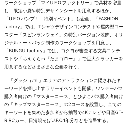
ワークショップ「マイU.F.O.ファクトリー」で具材を増量
し、限定小袋や特別デザインシートを用意するほか、
「U.F.O.バンプ！ 特別イベント」も企画。「FASHION
factory」では、Tシャツデザインコンテストや屋内型コー
スター「スピンランウェイ」の特別バージョン装飾、オリ
ジナルトートバッグ制作のワークショップを用意し、
「BUNGU factory」では、コクヨが審査する文具コンテ
ストや「ちえくらべ『たまゴロー』」で巨大クラッカーを
用意するなどさまざまな企画を行う。
「グッジョバ!!」エリアのアトラクションに隠されたキ
ーワードを探し出すラリーイベントも開催。ワンデーパス
購入者向けの「マスターコース」とひよこパス購入者向け
の「キッズマスターコース」の2コースを設置し、全ての
キーワードを集めた参加者から抽選で4Kテレビや日産GT-
R RCカー、日清焼そばU.F.O.1年分などを進呈する。