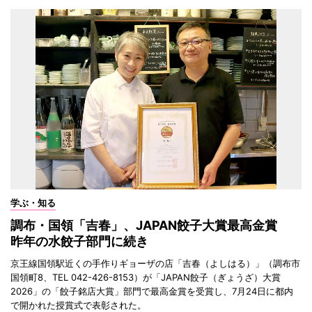
学ぶ・知る
調布・国領「吉春」、JAPAN餃子大賞最高金賞
昨年の水餃子部門に続き
京王線国領駅近くの手作りギョーザの店「吉春（よしはる）」（調布市
国領町8、TEL 042-426-8153）が「JAPAN餃子（ぎょうざ）大賞
2026」の「餃子銘店大賞」部門で最高金賞を受賞し、7月24日に都内
で開かれた授賞式で表彰された。