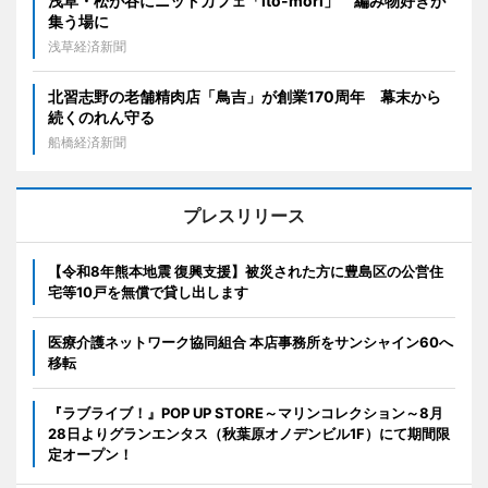
浅草・松が谷にニットカフェ「ito-mori」 編み物好きが
集う場に
浅草経済新聞
北習志野の老舗精肉店「鳥吉」が創業170周年 幕末から
続くのれん守る
船橋経済新聞
プレスリリース
【令和8年熊本地震 復興支援】被災された方に豊島区の公営住
宅等10戸を無償で貸し出します
医療介護ネットワーク協同組合 本店事務所をサンシャイン60へ
移転
『ラブライブ！』POP UP STORE～マリンコレクション～8月
28日よりグランエンタス（秋葉原オノデンビル1F）にて期間限
定オープン！