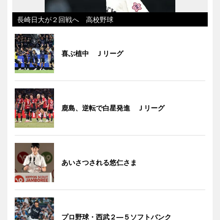
長崎日大が２回戦へ 高校野球
喜ぶ植中 Ｊリーグ
鹿島、逆転で白星発進 Ｊリーグ
あいさつされる悠仁さま
プロ野球・西武２―５ソフトバンク