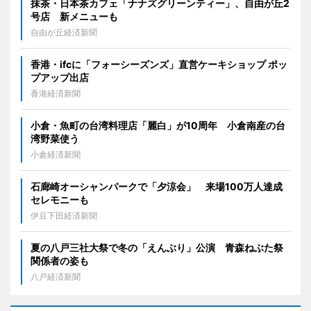
抹茶・日本茶カフェ「ナナズグリーンティー」、自由が丘2
号店 新メニューも
自由が丘経済新聞
香港・ifcに「フォーシーズンズ」直営ケーキショップ ポッ
プアップ出店
香港経済新聞
小倉・魚町の台湾料理店「麗白」が10周年 小倉南産の台
湾野菜使う
小倉経済新聞
石廊崎オーシャンパークで「夕涼会」 来場100万人達成
セレモニーも
伊豆下田経済新聞
夏の八戸三社大祭で冬の「えんぶり」公演 青森ねぶた祭
関係者の姿も
八戸経済新聞