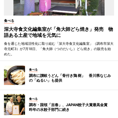
食べる
深大寺食文化編集室が「角大師どら焼き」発売 物
語ある土産で地域を元気に
食を通じた地域活性化に取り組む「深大寺食文化編集室」（調布市深大
寺元町3）が7月18日、「角大師（つのだいし）どら焼き」の販売を始
めた。
食べる
調布に讃岐うどん「骨付き鶏 樹」 香川県なじみ
の「ぬるい」も提供
食べる
調布・国領「吉春」、JAPAN餃子大賞最高金賞
昨年の水餃子部門に続き