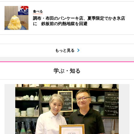
食べる
調布・布田のパンケーキ店、夏季限定でかき氷店
に 鉄板前の灼熱地獄を回避
もっと見る
学ぶ・知る