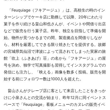
「Feuquiage（フキアージュ）」は、高校生の時のイン
ターンシップでケーキ店に勤務して以降、20年にわたり
菓子を作り続ける畠山和也さんが、イベントや間借り出店
などで販売を行う菓子店。昨年、独立を目指して準備を開
始。物件が見つかるまでの間、製造拠点を間借りしなが
ら、材料を厳選してできる限り焼きたてを提供する。故郷
の宮城県気仙沼で津波によって流されてしまった実家の旅
館「吹上（ふきあげ）荘」の名から「フキアージュ」の屋
号を決め、独学で写真撮影も習得してインスタグラムでの
発信にも注力し、「映える」画像を数多く投稿。販売を開
始する前にフォロワー数は1000人を超えた。
畠山さんがクレープ店に客として来店したことをきっか
けに小泉さんとの交流が始まり、昨年12月に同イベントス
ペースで「Feuquiage」看板メニューのカヌレの販売イベ