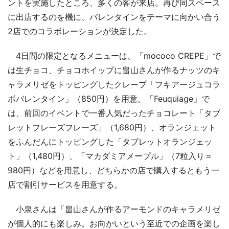
ントを実施したところ、多くの客が来店。再び同スペース
に出店するのを機に、バレンタインをテーマに向かい合う
2店でのコラボレーションが決定した。
4日間の限定となるメニューは、「mococo CREPE」で
は生チョコ、チョコホイップに畠山さんが作るナッツのキ
ャラメリゼをトッピングしたクレープ「フキアージュコラ
ボバレンタイン」（850円）を用意。「Feuquiage」で
は、前回のイベントで一番人気だったチョコレート「タブ
レットフレーズフレーズ」（1,680円）、オランジェット
をふんだんにトッピングした「タブレットオランジェッ
ト」（1,480円）、「マカダミアメープル」（7粒入り＝
980円）などを用意し、どちらかの店で購入するともう一
店で割引サービスを用意する。
小泉さんは「畠山さんが作るアーモンドのキャラメリゼ
が個人的にも楽しみ。お向かいという至近での企画を楽し