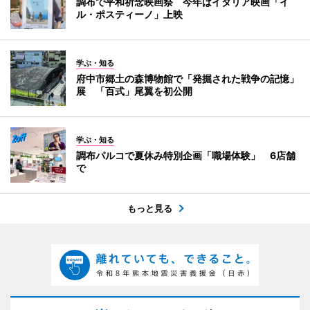
調布で平和祈念映画祭 今年はイタリア映画「イ
ル・ポスティーノ」上映
学ぶ・知る
府中市郷土の森博物館で「発掘された戦争の記憶」
展 「百式」尾翼を初公開
学ぶ・知る
調布パルコで夏休み特別企画「職場体験」 6店舗
で
もっと見る