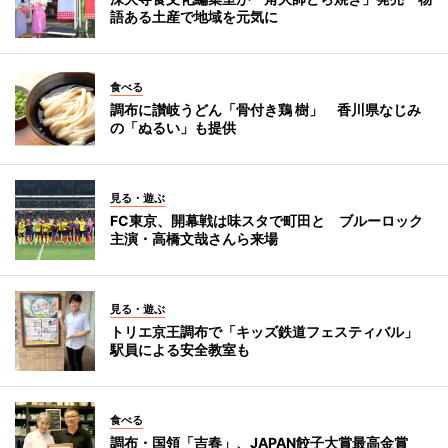
語ある土産で地域を元気に
食べる
調布に讃岐うどん「骨付き鶏 樹」 香川県なじみ
の「ぬるい」も提供
見る・遊ぶ
FC東京、開幕戦は味スタで町田と ブルーロック
主演・高橋文哉さんら来場
見る・遊ぶ
トリエ京王調布で「キッズ鉄道フェスティバル」
駅員による安全教室も
食べる
調布・国領「吉春」、JAPAN餃子大賞最高金賞