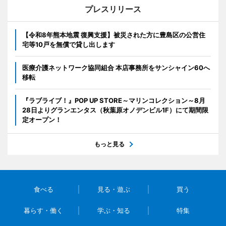
プレスリリース
【令和8年熊本地震 復興支援】被災された方に豊島区の公営住
宅等10戸を無償で貸し出します
医療介護ネットワーク協同組合 本店事務所をサンシャイン60へ
移転
『ラブライブ！』POP UP STORE～マリンコレクション～8月
28日よりグランエンタス（秋葉原オノデンビル1F）にて期間限
定オープン！
もっと見る
食べる
見る・遊ぶ
買う
暮らす・働く
学ぶ・知る
特集