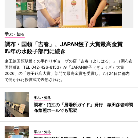
学ぶ・知る
調布・国領「吉春」、JAPAN餃子大賞最高金賞
昨年の水餃子部門に続き
京王線国領駅近くの手作りギョーザの店「吉春（よしはる）」（調布市
国領町8、TEL 042-426-8153）が「JAPAN餃子（ぎょうざ）大賞
2026」の「餃子銘店大賞」部門で最高金賞を受賞し、7月24日に都内
で開かれた授賞式で表彰された。
学ぶ・知る
調布・狛江の「居場所ガイド」発行 猿田彦珈琲調
布焙煎ホールでも配架
学ぶ・知る