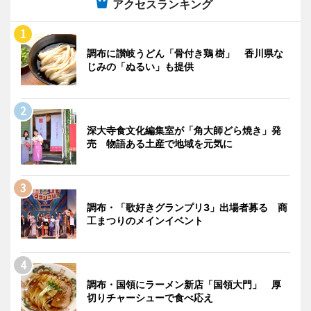
アクセスランキング
調布に讃岐うどん「骨付き鶏 樹」 香川県な
じみの「ぬるい」も提供
深大寺食文化編集室が「角大師どら焼き」発
売 物語ある土産で地域を元気に
調布・「歌好きグランプリ3」出場者募る 商
工まつりのメインイベント
調布・国領にラーメン新店「国領大門」 厚
切りチャーシューで食べ応え