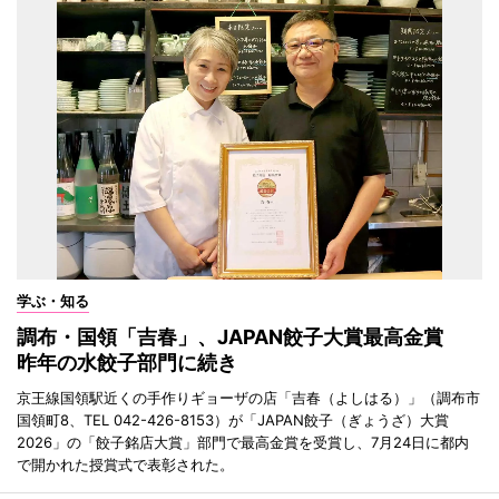
学ぶ・知る
調布・国領「吉春」、JAPAN餃子大賞最高金賞
昨年の水餃子部門に続き
京王線国領駅近くの手作りギョーザの店「吉春（よしはる）」（調布市
国領町8、TEL 042-426-8153）が「JAPAN餃子（ぎょうざ）大賞
2026」の「餃子銘店大賞」部門で最高金賞を受賞し、7月24日に都内
で開かれた授賞式で表彰された。