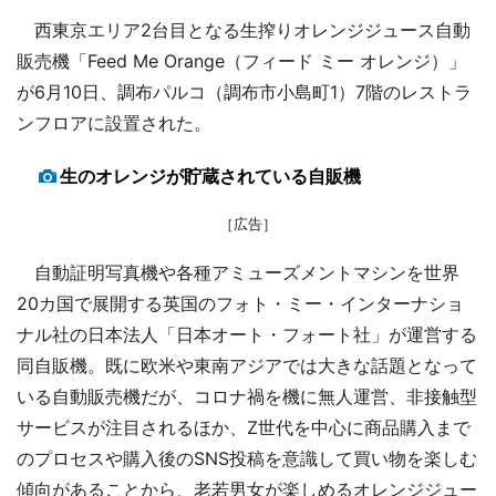
西東京エリア2台目となる生搾りオレンジジュース自動
販売機「Feed Me Orange（フィード ミー オレンジ）」
が6月10日、調布パルコ（調布市小島町1）7階のレストラ
ンフロアに設置された。
生のオレンジが貯蔵されている自販機
［広告］
自動証明写真機や各種アミューズメントマシンを世界
20カ国で展開する英国のフォト・ミー・インターナショ
ナル社の日本法人「日本オート・フォート社」が運営する
同自販機。既に欧米や東南アジアでは大きな話題となって
いる自動販売機だが、コロナ禍を機に無人運営、非接触型
サービスが注目されるほか、Z世代を中心に商品購入まで
のプロセスや購入後のSNS投稿を意識して買い物を楽しむ
傾向があることから、老若男女が楽しめるオレンジジュー