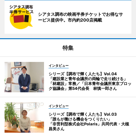
シアタス調布の映画半券チケットでお得なサ
ービス提供中。市内約200店掲載
特集
インタビュー
シリーズ【調布で輝く人たち】Vol.04
「建設業と青年会議所の両輪で走り続ける」
「林建設」常務／「日本青年会議所東京ブロッ
ク協議会」第54代会長 林慎一郎さん
インタビュー
シリーズ【調布で輝く人たち】Vol.03
「誰もが働ける機会をつくりたい」
「非営利型株式会社Polaris」共同代表・大槻
昌美さん