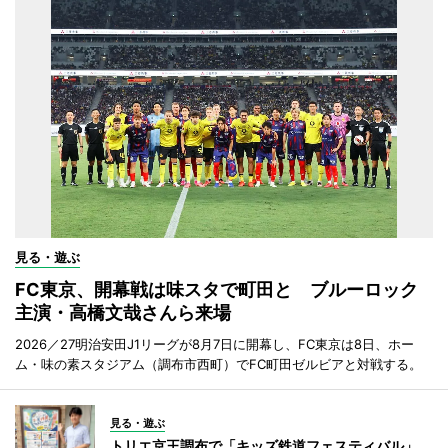
見る・遊ぶ
FC東京、開幕戦は味スタで町田と ブルーロック
主演・高橋文哉さんら来場
2026／27明治安田J1リーグが8月7日に開幕し、FC東京は8日、ホー
ム・味の素スタジアム（調布市西町）でFC町田ゼルビアと対戦する。
見る・遊ぶ
トリエ京王調布で「キッズ鉄道フェスティバル」