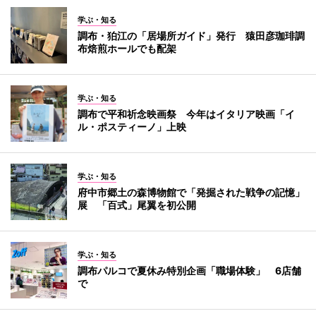
学ぶ・知る
調布・狛江の「居場所ガイド」発行 猿田彦珈琲調
布焙煎ホールでも配架
学ぶ・知る
調布で平和祈念映画祭 今年はイタリア映画「イ
ル・ポスティーノ」上映
学ぶ・知る
府中市郷土の森博物館で「発掘された戦争の記憶」
展 「百式」尾翼を初公開
学ぶ・知る
調布パルコで夏休み特別企画「職場体験」 6店舗
で