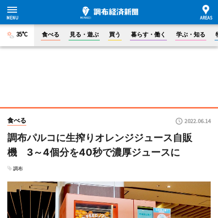
35°C
食べる
見る・遊ぶ
買う
暮らす・働く
学ぶ・知る
食べる
2022.06.14
調布パルコに生搾りオレンジジュース自販
機 3～4個分を40秒で濃厚ジュースに
調布