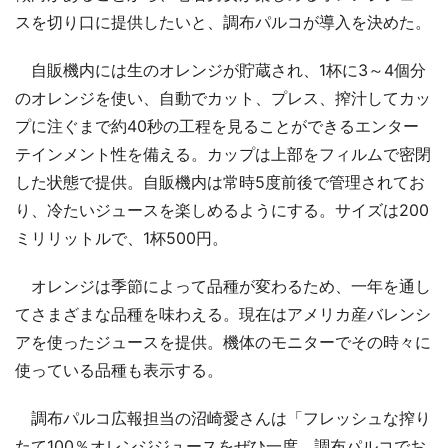
スを切り口に提供したいと、調布パルコが導入を決めた。
自販機内には生のオレンジが貯蔵され、1杯に3～4個分
のオレンジを使い、自動でカット、プレス、搾汁してカッ
プに注ぐまで約40秒の工程を見ることができるエンター
テインメント性を備える。カップは上部をフィルムで密閉
した状態で提供。自販機内は常時5度前後で管理されてお
り、冷たいジュースを楽しめるようにする。サイズは200
ミリリットルで、1杯500円。
オレンジは季節によって品種が変わるため、一年を通し
てさまざまな品種を味わえる。現在はアメリカ産バレンシ
アを使ったジュースを提供。機体のモニターでその時々に
使っている品種も表示する。
調布パルコ広報担当の沼崎愛さんは「フレッシュな搾り
たて100％オレンジジュースをぜひ一度、調布パルコでお