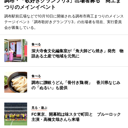
調布・「歌好きグランプリ3」出場者募る 商工ま
つりのメインイベント
調布駅前広場などで10月10日に開催される調布市商工まつりのメインス
テージイベント「調布歌好きグランプリ3」の出場者を現在、実行委員
会が募集している。
食べる
深大寺食文化編集室が「角大師どら焼き」発売 物
語ある土産で地域を元気に
食べる
調布に讃岐うどん「骨付き鶏 樹」 香川県なじみ
の「ぬるい」も提供
見る・遊ぶ
FC東京、開幕戦は味スタで町田と ブルーロック
主演・高橋文哉さんら来場