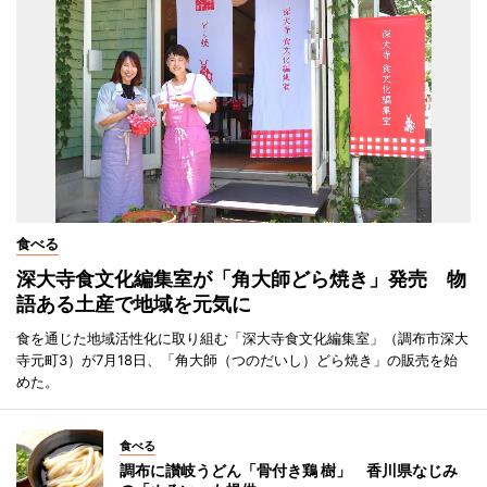
食べる
深大寺食文化編集室が「角大師どら焼き」発売 物
語ある土産で地域を元気に
食を通じた地域活性化に取り組む「深大寺食文化編集室」（調布市深大
寺元町3）が7月18日、「角大師（つのだいし）どら焼き」の販売を始
めた。
食べる
調布に讃岐うどん「骨付き鶏 樹」 香川県なじみ