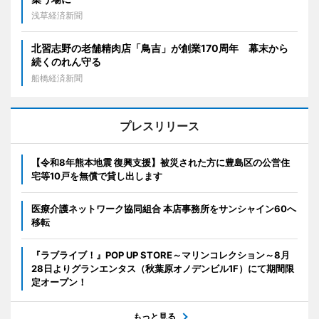
浅草経済新聞
北習志野の老舗精肉店「鳥吉」が創業170周年 幕末から
続くのれん守る
船橋経済新聞
プレスリリース
【令和8年熊本地震 復興支援】被災された方に豊島区の公営住
宅等10戸を無償で貸し出します
医療介護ネットワーク協同組合 本店事務所をサンシャイン60へ
移転
『ラブライブ！』POP UP STORE～マリンコレクション～8月
28日よりグランエンタス（秋葉原オノデンビル1F）にて期間限
定オープン！
もっと見る