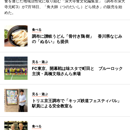
食を通じた地域活性化に取り組む「深大寺食文化編集室」（調布市深大
寺元町3）が7月18日、「角大師（つのだいし）どら焼き」の販売を始
めた。
食べる
調布に讃岐うどん「骨付き鶏 樹」 香川県なじみ
の「ぬるい」も提供
見る・遊ぶ
FC東京、開幕戦は味スタで町田と ブルーロック
主演・高橋文哉さんら来場
見る・遊ぶ
トリエ京王調布で「キッズ鉄道フェスティバル」
駅員による安全教室も
食べる