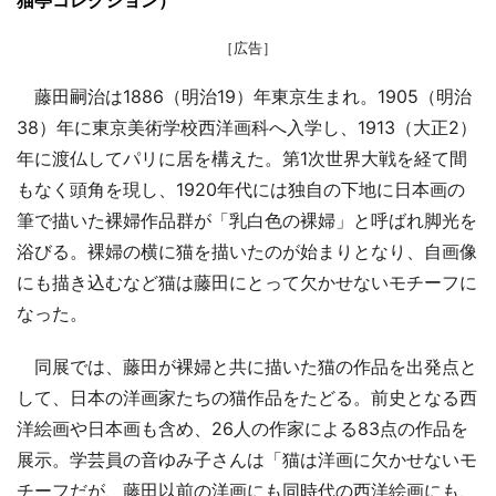
猫亭コレクション）
［広告］
藤田嗣治は1886（明治19）年東京生まれ。1905（明治
38）年に東京美術学校西洋画科へ入学し、1913（大正2）
年に渡仏してパリに居を構えた。第1次世界大戦を経て間
もなく頭角を現し、1920年代には独自の下地に日本画の
筆で描いた裸婦作品群が「乳白色の裸婦」と呼ばれ脚光を
浴びる。裸婦の横に猫を描いたのが始まりとなり、自画像
にも描き込むなど猫は藤田にとって欠かせないモチーフに
なった。
同展では、藤田が裸婦と共に描いた猫の作品を出発点と
して、日本の洋画家たちの猫作品をたどる。前史となる西
洋絵画や日本画も含め、26人の作家による83点の作品を
展示。学芸員の音ゆみ子さんは「猫は洋画に欠かせないモ
チーフだが、藤田以前の洋画にも同時代の西洋絵画にも、