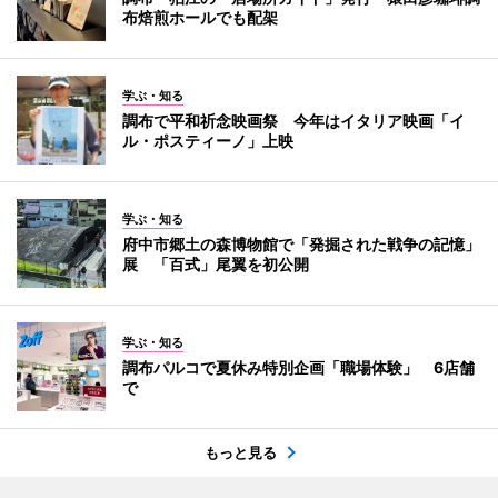
布焙煎ホールでも配架
学ぶ・知る
調布で平和祈念映画祭 今年はイタリア映画「イ
ル・ポスティーノ」上映
学ぶ・知る
府中市郷土の森博物館で「発掘された戦争の記憶」
展 「百式」尾翼を初公開
学ぶ・知る
調布パルコで夏休み特別企画「職場体験」 6店舗
で
もっと見る