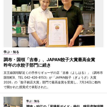
学ぶ・知る
調布・国領「吉春」、JAPAN餃子大賞最高金賞
昨年の水餃子部門に続き
京王線国領駅近くの手作りギョーザの店「吉春（よしはる）」（調布市
国領町8、TEL 042-426-8153）が「JAPAN餃子（ぎょうざ）大賞
2026」の「餃子銘店大賞」部門で最高金賞を受賞し、7月24日に都内
で開かれた授賞式で表彰された。
学ぶ・知る
調布・狛江の「居場所ガイド」発行 猿田彦珈琲調