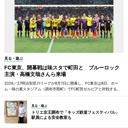
見る・遊ぶ
FC東京、開幕戦は味スタで町田と ブルーロック
主演・高橋文哉さんら来場
2026／27明治安田J1リーグが8月7日に開幕し、FC東京は8日、ホー
ム・味の素スタジアム（調布市西町）でFC町田ゼルビアと対戦する。
見る・遊ぶ
トリエ京王調布で「キッズ鉄道フェスティバル」
駅員による安全教室も