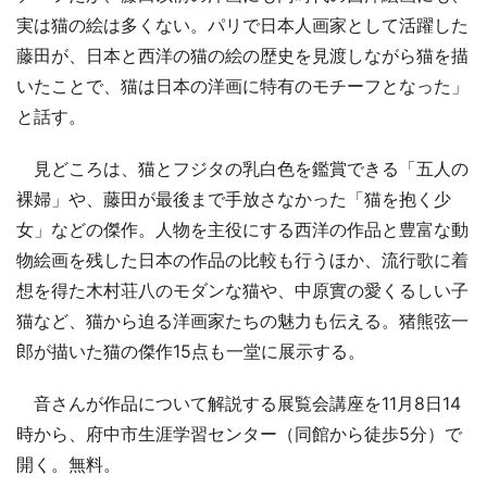
実は猫の絵は多くない。パリで日本人画家として活躍した
藤田が、日本と西洋の猫の絵の歴史を見渡しながら猫を描
いたことで、猫は日本の洋画に特有のモチーフとなった」
と話す。
見どころは、猫とフジタの乳白色を鑑賞できる「五人の
裸婦」や、藤田が最後まで手放さなかった「猫を抱く少
女」などの傑作。人物を主役にする西洋の作品と豊富な動
物絵画を残した日本の作品の比較も行うほか、流行歌に着
想を得た木村荘八のモダンな猫や、中原實の愛くるしい子
猫など、猫から迫る洋画家たちの魅力も伝える。猪熊弦一
郎が描いた猫の傑作15点も一堂に展示する。
音さんが作品について解説する展覧会講座を11月8日14
時から、府中市生涯学習センター（同館から徒歩5分）で
開く。無料。