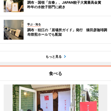
調布・国領「吉春」、JAPAN餃子大賞最高金賞
昨年の水餃子部門に続き
学ぶ・知る
調布・狛江の「居場所ガイド」発行 猿田彦珈琲調
布焙煎ホールでも配架
もっと見る
食べる