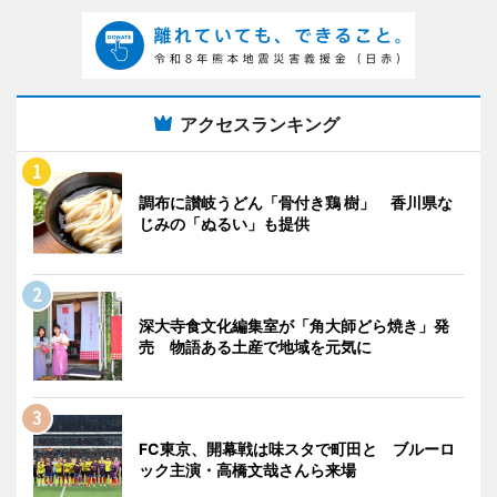
アクセスランキング
調布に讃岐うどん「骨付き鶏 樹」 香川県な
じみの「ぬるい」も提供
深大寺食文化編集室が「角大師どら焼き」発
売 物語ある土産で地域を元気に
FC東京、開幕戦は味スタで町田と ブルーロ
ック主演・高橋文哉さんら来場