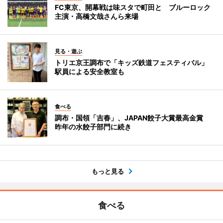
FC東京、開幕戦は味スタで町田と ブルーロック
主演・高橋文哉さんら来場
見る・遊ぶ
トリエ京王調布で「キッズ鉄道フェスティバル」
駅員による安全教室も
食べる
調布・国領「吉春」、JAPAN餃子大賞最高金賞
昨年の水餃子部門に続き
もっと見る
食べる