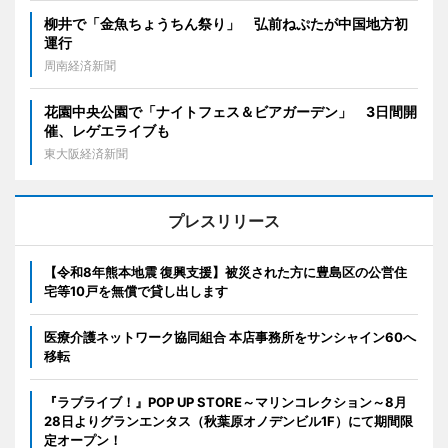
柳井で「金魚ちょうちん祭り」 弘前ねぷたが中国地方初
運行
周南経済新聞
花園中央公園で「ナイトフェス＆ビアガーデン」 3日間開
催、レゲエライブも
東大阪経済新聞
プレスリリース
【令和8年熊本地震 復興支援】被災された方に豊島区の公営住
宅等10戸を無償で貸し出します
医療介護ネットワーク協同組合 本店事務所をサンシャイン60へ
移転
『ラブライブ！』POP UP STORE～マリンコレクション～8月
28日よりグランエンタス（秋葉原オノデンビル1F）にて期間限
定オープン！