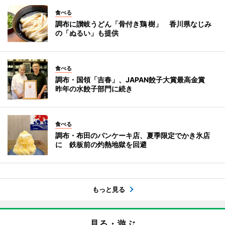
食べる
調布に讃岐うどん「骨付き鶏 樹」 香川県なじみ
の「ぬるい」も提供
食べる
調布・国領「吉春」、JAPAN餃子大賞最高金賞
昨年の水餃子部門に続き
食べる
調布・布田のパンケーキ店、夏季限定でかき氷店
に 鉄板前の灼熱地獄を回避
もっと見る
見る・遊ぶ