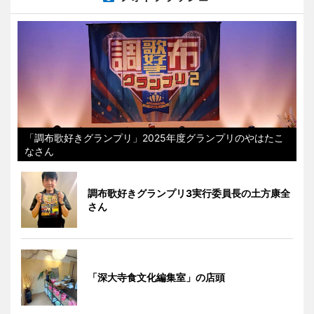
「調布歌好きグランプリ」2025年度グランプリのやはたこ
なさん
調布歌好きグランプリ3実行委員長の土方康全
さん
「深大寺食文化編集室」の店頭