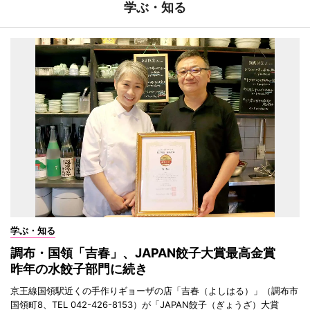
学ぶ・知る
学ぶ・知る
調布・国領「吉春」、JAPAN餃子大賞最高金賞
昨年の水餃子部門に続き
京王線国領駅近くの手作りギョーザの店「吉春（よしはる）」（調布市
国領町8、TEL 042-426-8153）が「JAPAN餃子（ぎょうざ）大賞