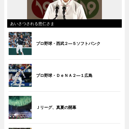
あいさつされる悠仁さま
プロ野球・西武２―５ソフトバンク
プロ野球・ＤｅＮＡ２―１広島
Ｊリーグ、真夏の開幕