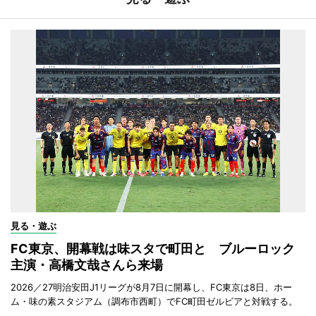
見る・遊ぶ
FC東京、開幕戦は味スタで町田と ブルーロック
主演・高橋文哉さんら来場
2026／27明治安田J1リーグが8月7日に開幕し、FC東京は8日、ホー
ム・味の素スタジアム（調布市西町）でFC町田ゼルビアと対戦する。