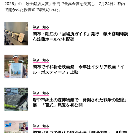
2026」の「餃子銘店大賞」部門で最高金賞を受賞し、7月24日に都内
で開かれた授賞式で表彰された。
学ぶ・知る
調布・狛江の「居場所ガイド」発行 猿田彦珈琲調
布焙煎ホールでも配架
学ぶ・知る
調布で平和祈念映画祭 今年はイタリア映画「イ
ル・ポスティーノ」上映
学ぶ・知る
府中市郷土の森博物館で「発掘された戦争の記憶」
展 「百式」尾翼を初公開
学ぶ・知る
調布パルコで夏休み特別企画「職場体験」 6店舗