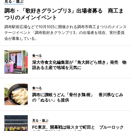
見る・遊ぶ
調布・「歌好きグランプリ3」出場者募る 商工ま
つりのメインイベント
調布駅前広場などで10月10日に開催される調布市商工まつりのメインス
テージイベント「調布歌好きグランプリ3」の出場者を現在、実行委員
会が募集している。
食べる
深大寺食文化編集室が「角大師どら焼き」発売 物
語ある土産で地域を元気に
食べる
調布に讃岐うどん「骨付き鶏 樹」 香川県なじみ
の「ぬるい」も提供
見る・遊ぶ
FC東京、開幕戦は味スタで町田と ブルーロック