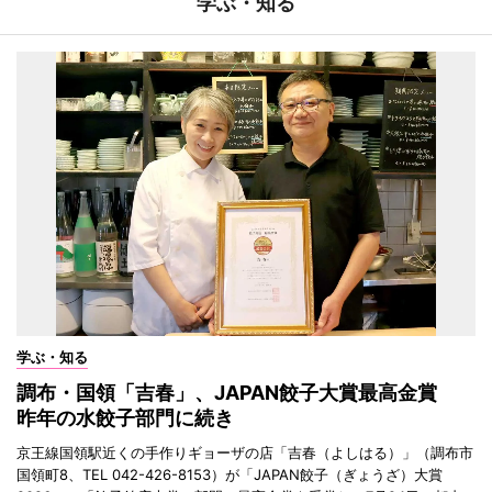
学ぶ・知る
学ぶ・知る
調布・国領「吉春」、JAPAN餃子大賞最高金賞
昨年の水餃子部門に続き
京王線国領駅近くの手作りギョーザの店「吉春（よしはる）」（調布市
国領町8、TEL 042-426-8153）が「JAPAN餃子（ぎょうざ）大賞