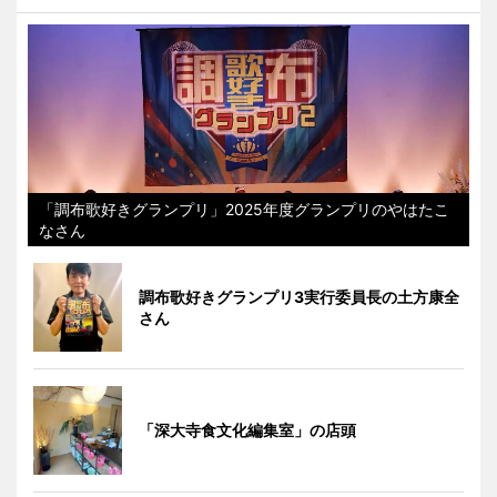
「調布歌好きグランプリ」2025年度グランプリのやはたこ
なさん
調布歌好きグランプリ3実行委員長の土方康全
さん
「深大寺食文化編集室」の店頭