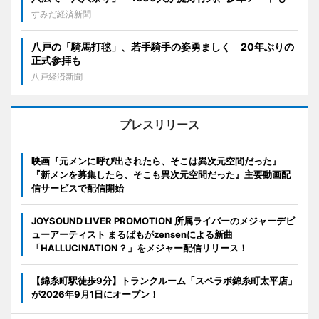
すみだ経済新聞
八戸の「騎馬打毬」、若手騎手の姿勇ましく 20年ぶりの
正式参拝も
八戸経済新聞
プレスリリース
映画『元メンに呼び出されたら、そこは異次元空間だった』
『新メンを募集したら、そこも異次元空間だった』主要動画配
信サービスで配信開始
JOYSOUND LIVER PROMOTION 所属ライバーのメジャーデビ
ューアーティスト まるぱもがzensenによる新曲
「HALLUCINATION？」をメジャー配信リリース！
【錦糸町駅徒歩9分】トランクルーム「スペラボ錦糸町太平店」
が2026年9月1日にオープン！