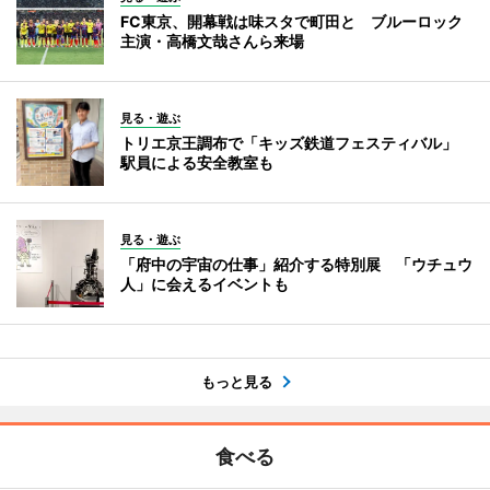
FC東京、開幕戦は味スタで町田と ブルーロック
主演・高橋文哉さんら来場
見る・遊ぶ
トリエ京王調布で「キッズ鉄道フェスティバル」
駅員による安全教室も
見る・遊ぶ
「府中の宇宙の仕事」紹介する特別展 「ウチュウ
人」に会えるイベントも
もっと見る
食べる