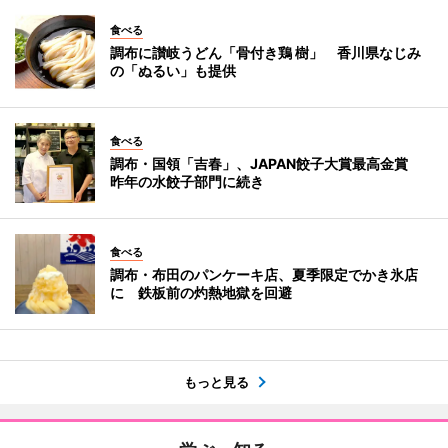
食べる
調布に讃岐うどん「骨付き鶏 樹」 香川県なじみ
の「ぬるい」も提供
食べる
調布・国領「吉春」、JAPAN餃子大賞最高金賞
昨年の水餃子部門に続き
食べる
調布・布田のパンケーキ店、夏季限定でかき氷店
に 鉄板前の灼熱地獄を回避
もっと見る