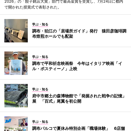
2026」の「餃子銘店大賞」部門で最高金賞を受賞し、7月24日に都内
で開かれた授賞式で表彰された。
学ぶ・知る
調布・狛江の「居場所ガイド」発行 猿田彦珈琲調
布焙煎ホールでも配架
学ぶ・知る
調布で平和祈念映画祭 今年はイタリア映画「イ
ル・ポスティーノ」上映
学ぶ・知る
府中市郷土の森博物館で「発掘された戦争の記憶」
展 「百式」尾翼を初公開
学ぶ・知る
調布パルコで夏休み特別企画「職場体験」 6店舗