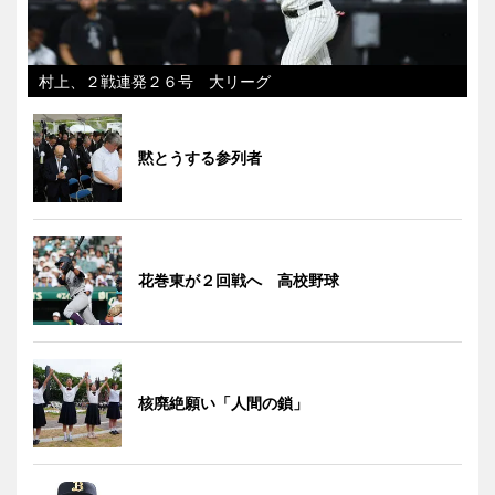
村上、２戦連発２６号 大リーグ
黙とうする参列者
花巻東が２回戦へ 高校野球
核廃絶願い「人間の鎖」