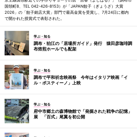
京王線国領駅近くの手作りギョーザの店「吉春（よしはる）」（調布市
国領町8、TEL 042-426-8153）が「JAPAN餃子（ぎょうざ）大賞
2026」の「餃子銘店大賞」部門で最高金賞を受賞し、7月24日に都内
で開かれた授賞式で表彰された。
学ぶ・知る
調布・狛江の「居場所ガイド」発行 猿田彦珈琲調
布焙煎ホールでも配架
学ぶ・知る
調布で平和祈念映画祭 今年はイタリア映画「イ
ル・ポスティーノ」上映
学ぶ・知る
府中市郷土の森博物館で「発掘された戦争の記憶」
展 「百式」尾翼を初公開