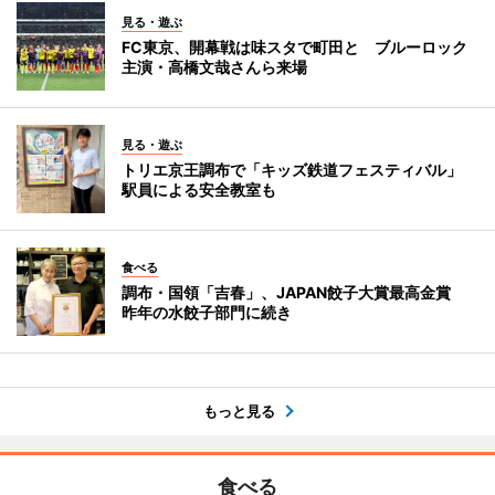
見る・遊ぶ
FC東京、開幕戦は味スタで町田と ブルーロック
主演・高橋文哉さんら来場
見る・遊ぶ
トリエ京王調布で「キッズ鉄道フェスティバル」
駅員による安全教室も
食べる
調布・国領「吉春」、JAPAN餃子大賞最高金賞
昨年の水餃子部門に続き
もっと見る
食べる