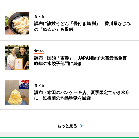
食べる
調布に讃岐うどん「骨付き鶏 樹」 香川県なじみ
の「ぬるい」も提供
食べる
調布・国領「吉春」、JAPAN餃子大賞最高金賞
昨年の水餃子部門に続き
食べる
調布・布田のパンケーキ店、夏季限定でかき氷店
に 鉄板前の灼熱地獄を回避
もっと見る