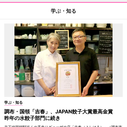
学ぶ・知る
学ぶ・知る
調布・国領「吉春」、JAPAN餃子大賞最高金賞
昨年の水餃子部門に続き