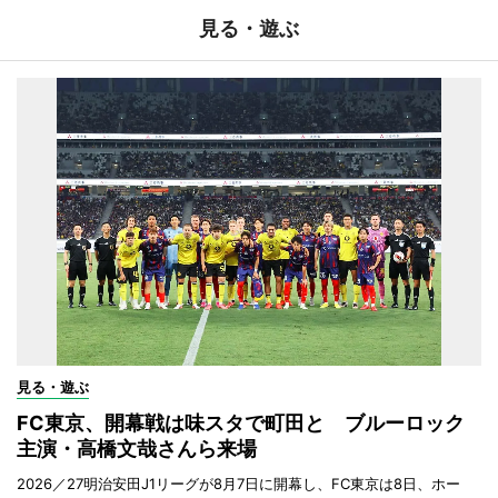
見る・遊ぶ
見る・遊ぶ
FC東京、開幕戦は味スタで町田と ブルーロック
主演・高橋文哉さんら来場
2026／27明治安田J1リーグが8月7日に開幕し、FC東京は8日、ホー