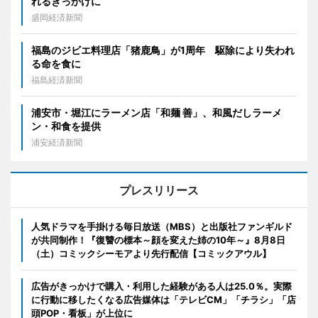
れるきっかけに
盛岡経済新聞
福島のジビエ料理店「猪鹿鳥」が1周年 駆除により失われ
る命を食に
福島経済新聞
浦安市・堀江にラーメン店「和麺 善」、和風だしラーメ
ン・和食を提供
浦安経済新聞
プレスリリース
人気ドラマを手掛ける毎日放送（MBS）と出版社ファンギルド
が共同制作！『復讐の標本～顔を変えた姉の10年～』8月8日
（土）コミックシーモアより先行配信【コミックアウル】
広告がきっかけで購入・利用した経験がある人は25.0％。実際
に行動に移したくなる広告媒体は「テレビCM」「チラシ」「店
頭POP・看板」が上位に