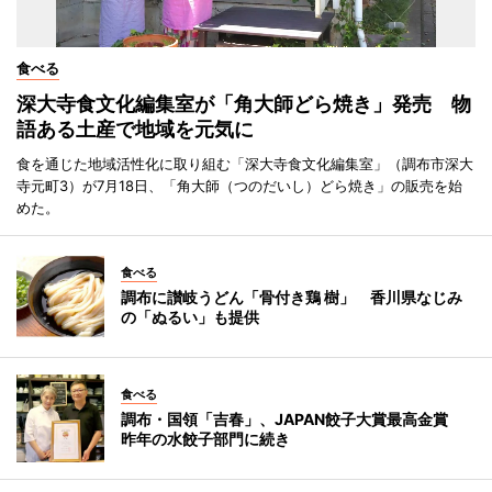
食べる
深大寺食文化編集室が「角大師どら焼き」発売 物
語ある土産で地域を元気に
食を通じた地域活性化に取り組む「深大寺食文化編集室」（調布市深大
寺元町3）が7月18日、「角大師（つのだいし）どら焼き」の販売を始
めた。
食べる
調布に讃岐うどん「骨付き鶏 樹」 香川県なじみ
の「ぬるい」も提供
食べる
調布・国領「吉春」、JAPAN餃子大賞最高金賞
昨年の水餃子部門に続き