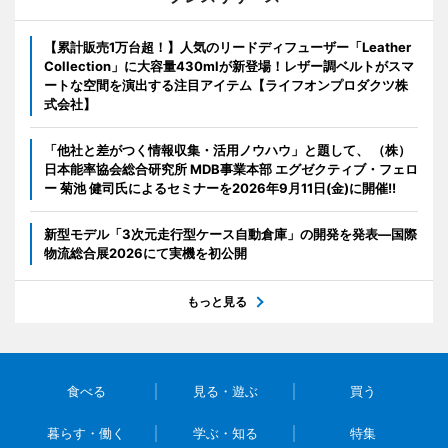
【累計販売1万台超！】人気のリードディフューザー「Leather
Collection」に大容量430mlが新登場！レザー調ベルトがスマ
ートな空間を演出する注目アイテム【ライフオンプロダクツ株
式会社】
「他社と差がつく情報収集・活用ノウハウ」と題して、 （株）
日本能率協会総合研究所 MDB事業本部 エグゼクティブ・フェロ
ー 菊池 健司氏によるセミナーを2026年9月11日(金)に開催!!
新型モデル「3次元走行型ケース自動倉庫」の開発を発表―国際
物流総合展2026にて実機を初公開
もっと見る
食べる
見る・遊ぶ
買う
暮らす・働く
学ぶ・知る
特集