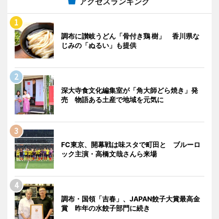
アクセスランキング
調布に讃岐うどん「骨付き鶏 樹」 香川県な
じみの「ぬるい」も提供
深大寺食文化編集室が「角大師どら焼き」発
売 物語ある土産で地域を元気に
FC東京、開幕戦は味スタで町田と ブルーロ
ック主演・高橋文哉さんら来場
調布・国領「吉春」、JAPAN餃子大賞最高金
賞 昨年の水餃子部門に続き