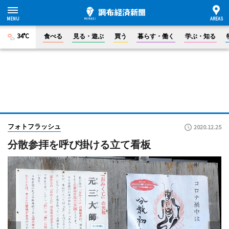
34°C
食べる
見る・遊ぶ
買う
暮らす・働く
学ぶ・知る
フォトフラッシュ
2020.12.25
分散参拝を呼び掛ける立て看板