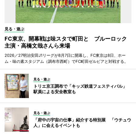
見る・遊ぶ
FC東京、開幕戦は味スタで町田と ブルーロック
主演・高橋文哉さんら来場
2026／27明治安田J1リーグが8月7日に開幕し、FC東京は8日、ホー
ム・味の素スタジアム（調布市西町）でFC町田ゼルビアと対戦する。
見る・遊ぶ
トリエ京王調布で「キッズ鉄道フェスティバル」
駅員による安全教室も
見る・遊ぶ
「府中の宇宙の仕事」紹介する特別展 「ウチュウ
人」に会えるイベントも