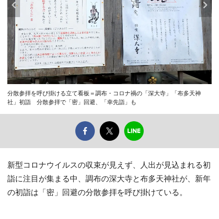
分散参拝を呼び掛ける立て看板＝調布・コロナ禍の「深大寺」「布多天神
社」初詣 分散参拝で「密」回避、「幸先詣」も
新型コロナウイルスの収束が見えず、人出が見込まれる初
詣に注目が集まる中、調布の深大寺と布多天神社が、新年
の初詣は「密」回避の分散参拝を呼び掛けている。