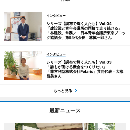
インタビュー
シリーズ【調布で輝く人たち】Vol.04
「建設業と青年会議所の両輪で走り続ける」
「林建設」常務／「日本青年会議所東京ブロッ
ク協議会」第54代会長 林慎一郎さん
インタビュー
シリーズ【調布で輝く人たち】Vol.03
「誰もが働ける機会をつくりたい」
「非営利型株式会社Polaris」共同代表・大槻
昌美さん
もっと見る
最新ニュース