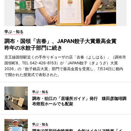
学ぶ・知る
調布・国領「吉春」、JAPAN餃子大賞最高金賞
昨年の水餃子部門に続き
京王線国領駅近くの手作りギョーザの店「吉春（よしはる）」（調布市
国領町8、TEL 042-426-8153）が「JAPAN餃子（ぎょうざ）大賞
2026」の「餃子銘店大賞」部門で最高金賞を受賞し、7月24日に都内
で開かれた授賞式で表彰された。
学ぶ・知る
調布・狛江の「居場所ガイド」発行 猿田彦珈琲調
布焙煎ホールでも配架
学ぶ・知る
調布で平和祈念映画祭 今年はイタリア映画「イ