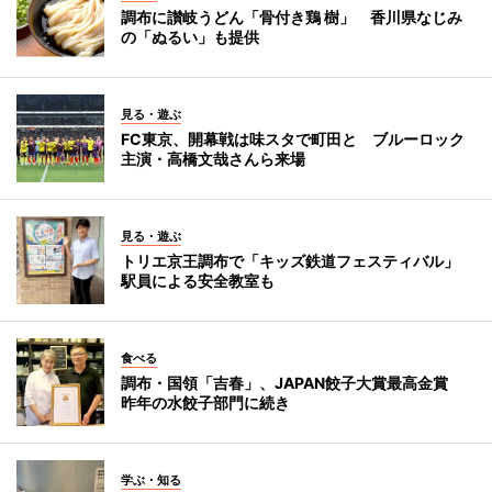
調布に讃岐うどん「骨付き鶏 樹」 香川県なじみ
の「ぬるい」も提供
見る・遊ぶ
FC東京、開幕戦は味スタで町田と ブルーロック
主演・高橋文哉さんら来場
見る・遊ぶ
トリエ京王調布で「キッズ鉄道フェスティバル」
駅員による安全教室も
食べる
調布・国領「吉春」、JAPAN餃子大賞最高金賞
昨年の水餃子部門に続き
学ぶ・知る