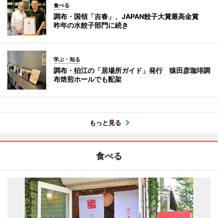
食べる
調布・国領「吉春」、JAPAN餃子大賞最高金賞
昨年の水餃子部門に続き
学ぶ・知る
調布・狛江の「居場所ガイド」発行 猿田彦珈琲調
布焙煎ホールでも配架
もっと見る
食べる