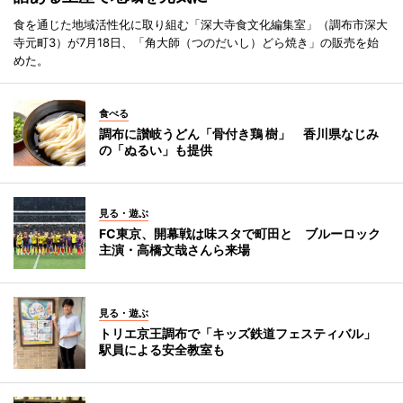
食を通じた地域活性化に取り組む「深大寺食文化編集室」（調布市深大
寺元町3）が7月18日、「角大師（つのだいし）どら焼き」の販売を始
めた。
食べる
調布に讃岐うどん「骨付き鶏 樹」 香川県なじみ
の「ぬるい」も提供
見る・遊ぶ
FC東京、開幕戦は味スタで町田と ブルーロック
主演・高橋文哉さんら来場
見る・遊ぶ
トリエ京王調布で「キッズ鉄道フェスティバル」
駅員による安全教室も