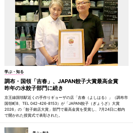
学ぶ・知る
調布・国領「吉春」、JAPAN餃子大賞最高金賞
昨年の水餃子部門に続き
京王線国領駅近くの手作りギョーザの店「吉春（よしはる）」（調布市
国領町8、TEL 042-426-8153）が「JAPAN餃子（ぎょうざ）大賞
2026」の「餃子銘店大賞」部門で最高金賞を受賞し、7月24日に都内
で開かれた授賞式で表彰された。
学ぶ・知る