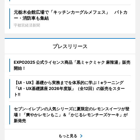
元栃木会館広場で「キッチンカーグルメフェス」 パトカ
ー・消防車も集結
宇都宮経済新聞
プレスリリース
EXPO2025 公式ライセンス商品「黒ミャクミャク 麻辣湯」販売
開始！
【UI・UX】基礎から実務までを体系的に学ぶ！eラーニング
「UI・UX基礎講座 2026年度版」（全12回）の販売をスター
ト!!
セブン‐イレブンの人気シリーズに夏限定のレモンスイーツが登
場！「爽やかレモンもこ」＆「かじるレモンチーズケーキ」が
新発売
もっと見る