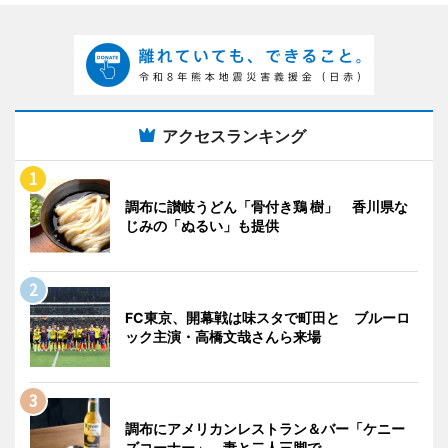
アクセスランキング
調布に讃岐うどん「骨付き鶏 樹」 香川県な
じみの「ぬるい」も提供
FC東京、開幕戦は味スタで町田と ブルーロ
ック主演・高橋文哉さんら来場
調布にアメリカンレストラン＆バー「ケニー
ズコーナー」 妻と二人三脚で