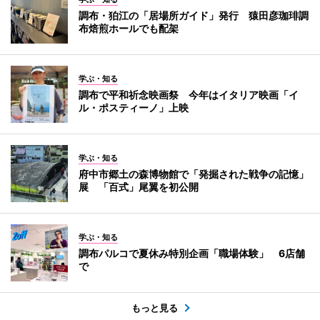
調布・狛江の「居場所ガイド」発行 猿田彦珈琲調
布焙煎ホールでも配架
学ぶ・知る
調布で平和祈念映画祭 今年はイタリア映画「イ
ル・ポスティーノ」上映
学ぶ・知る
府中市郷土の森博物館で「発掘された戦争の記憶」
展 「百式」尾翼を初公開
学ぶ・知る
調布パルコで夏休み特別企画「職場体験」 6店舗
で
もっと見る