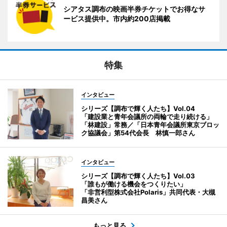
シアタス調布の映画半券チケットでお得なサ
ービス提供中。市内約200店掲載
特集
インタビュー
シリーズ【調布で輝く人たち】Vol.04
「建設業と青年会議所の両輪で走り続ける」
「林建設」常務／「日本青年会議所東京ブロッ
ク協議会」第54代会長 林慎一郎さん
インタビュー
シリーズ【調布で輝く人たち】Vol.03
「誰もが働ける機会をつくりたい」
「非営利型株式会社Polaris」共同代表・大槻
昌美さん
もっと見る