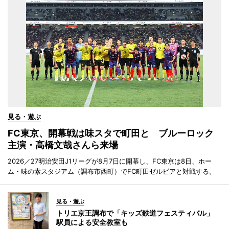
見る・遊ぶ
FC東京、開幕戦は味スタで町田と ブルーロック
主演・高橋文哉さんら来場
2026／27明治安田J1リーグが8月7日に開幕し、FC東京は8日、ホー
ム・味の素スタジアム（調布市西町）でFC町田ゼルビアと対戦する。
見る・遊ぶ
トリエ京王調布で「キッズ鉄道フェスティバル」
駅員による安全教室も