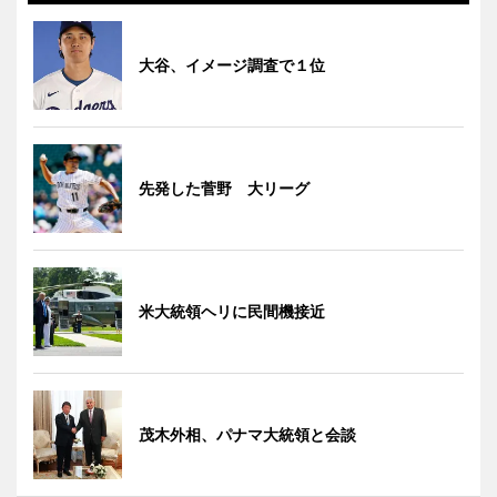
大谷、イメージ調査で１位
先発した菅野 大リーグ
米大統領ヘリに民間機接近
茂木外相、パナマ大統領と会談