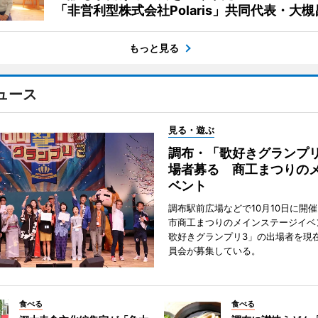
「非営利型株式会社Polaris」共同代表・大
もっと見る
ュース
見る・遊ぶ
調布・「歌好きグランプリ
場者募る 商工まつりの
ベント
調布駅前広場などで10月10日に開
市商工まつりのメインステージイベ
歌好きグランプリ3」の出場者を現
員会が募集している。
食べる
食べる