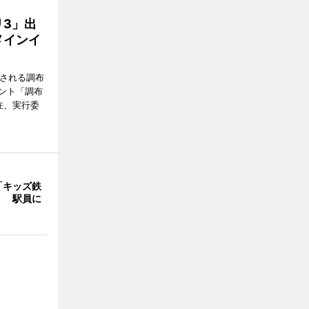
3」出
メインイ
催される調布
ント「調布
在、実行委
「キッズ鉄
」 駅員に