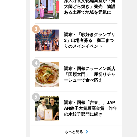
深大寺食文化編集室が「角
大師どら焼き」発売 物語
ある土産で地域を元気に
調布・「歌好きグランプリ
3」出場者募る 商工まつ
りのメインイベント
調布・国領にラーメン新店
「国領大門」 厚切りチャ
ーシューで食べ応え
調布・国領「吉春」、JAP
AN餃子大賞最高金賞 昨年
の水餃子部門に続き
もっと見る