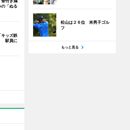
「骨付き鶏
みの「ぬる
松山は２６位 米男子ゴル
フ
「キッズ鉄
」 駅員に
もっと見る