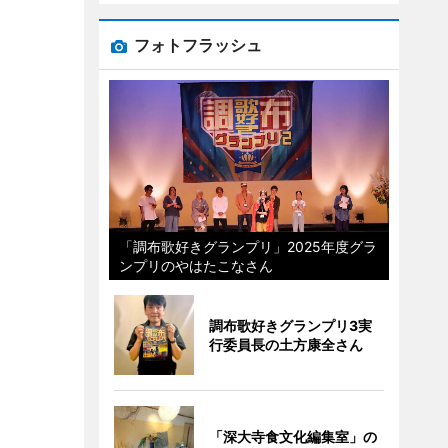
フォトフラッシュ
「調布歌好きグランプリ」2025年度グラ
ンプリのやはたこなさん
調布歌好きグランプリ3実
行委員長の土方康全さん
「深大寺食文化編集室」の