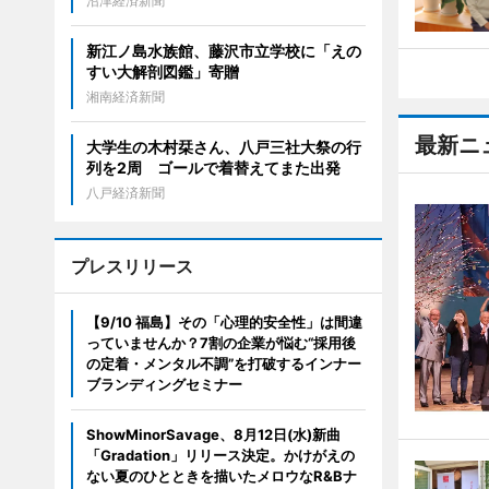
沼津経済新聞
新江ノ島水族館、藤沢市立学校に「えの
すい大解剖図鑑」寄贈
湘南経済新聞
最新ニ
大学生の木村栞さん、八戸三社大祭の行
列を2周 ゴールで着替えてまた出発
八戸経済新聞
プレスリリース
【9/10 福島】その「心理的安全性」は間違
っていませんか？7割の企業が悩む“採用後
の定着・メンタル不調”を打破するインナー
ブランディングセミナー
ShowMinorSavage、8月12日(水)新曲
「Gradation」リリース決定。かけがえの
ない夏のひとときを描いたメロウなR&Bナ