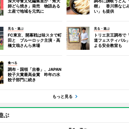
深大寺食文化編集室が「角大
調布に讃岐うどん
師どら焼き」発売 物語ある
樹」 香川県なじ
土産で地域を元気に
い」も提供
見る・遊ぶ
見る・遊ぶ
FC東京、開幕戦は味スタで町
トリエ京王調布で
田と ブルーロック主演・高
道フェスティバル
橋文哉さんら来場
よる安全教室も
食べる
調布・国領「吉春」、JAPAN
餃子大賞最高金賞 昨年の水
餃子部門に続き
もっと見る
遊ぶ