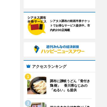
シアタス調布の映画半券チケッ
トでお得なサービス提供中。市
内約200店掲載
アクセスランキング
調布に讃岐うどん「骨付き
鶏 樹」 香川県なじみの
「ぬるい」も提供