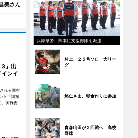
槻昌美さん
兵庫県警、熊本に支援部隊を派遣
村上、２５号ソロ 大リー
グ
3」出
メインイ
催される調布
悠仁さま、朝食作りに参加
ント「調布
在、実行委
青森山田が２回戦へ 高校
野球