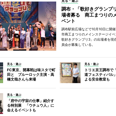
見る・遊ぶ
調布・「歌好きグランプリ
場者募る 商工まつりの
ベント
調布駅前広場などで10月10日に開
市商工まつりのメインステージイベ
歌好きグランプリ3」の出場者を現
員会が募集している。
見る・遊ぶ
見る・遊ぶ
FC東京、開幕戦は味スタで町
トリエ京王調布で
田と ブルーロック主演・高
道フェスティバル
橋文哉さんら来場
よる安全教室も
見る・遊ぶ
「府中の宇宙の仕事」紹介す
る特別展 「ウチュウ人」に
会えるイベントも