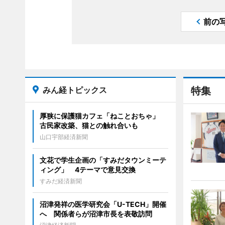
前の
みん経トピックス
特集
厚狭に保護猫カフェ「ねことおちゃ」
古民家改築、猫との触れ合いも
山口宇部経済新聞
文花で学生企画の「すみだタウンミーテ
ィング」 4テーマで意見交換
すみだ経済新聞
沼津発祥の医学研究会「U-TECH」開催
へ 関係者らが沼津市長を表敬訪問