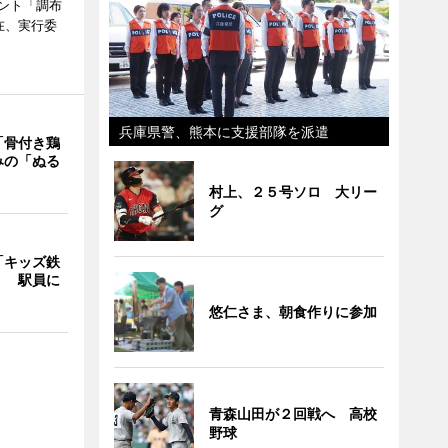
ント「調布
在、実行委
兵庫県警、熊本に支援部隊を派遣
「骨付き鶏
みの「ぬる
村上、２５号ソロ 大リー
グ
「キッズ鉄
」 駅員に
悠仁さま、朝食作りに参加
青森山田が２回戦へ 高校
野球