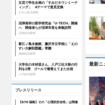
文花で学生企画の「すみだタウンミーテ
ィング」 4テーマで意見交換
すみだ経済新聞
沼津発祥の医学研究会「U-TECH」開催
へ 関係者らが沼津市長を表敬訪問
沼津経済新聞
新江ノ島水族館、藤沢市立学校に「えの
すい大解剖図鑑」寄贈
湘南経済新聞
最新ニ
大学生の木村栞さん、八戸三社大祭の行
列を2周 ゴールで着替えてまた出発
八戸経済新聞
プレスリリース
【9/10 福島】その「心理的安全性」は間違