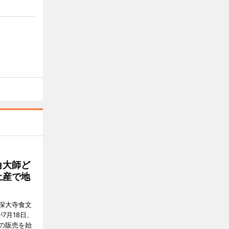
角大師ど
土産で地
深大寺食文
7月18日、
の販売を始