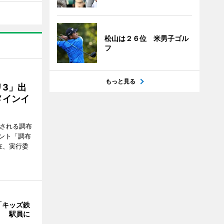
松山は２６位 米男子ゴル
フ
もっと見る
3」出
メインイ
催される調布
ント「調布
在、実行委
「キッズ鉄
」 駅員に