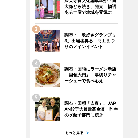
深大寺食文化編集室が「角
大師どら焼き」発売 物語
ある土産で地域を元気に
調布・「歌好きグランプリ
3」出場者募る 商工まつ
りのメインイベント
調布・国領にラーメン新店
「国領大門」 厚切りチャ
ーシューで食べ応え
調布・国領「吉春」、JAP
AN餃子大賞最高金賞 昨年
の水餃子部門に続き
もっと見る