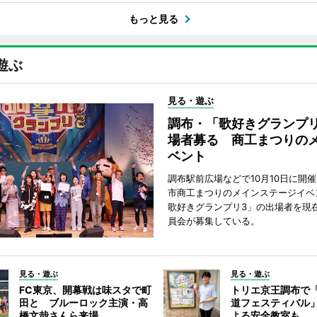
もっと見る
遊ぶ
見る・遊ぶ
調布・「歌好きグランプリ
場者募る 商工まつりの
ベント
調布駅前広場などで10月10日に開
市商工まつりのメインステージイベ
歌好きグランプリ3」の出場者を現
員会が募集している。
見る・遊ぶ
見る・遊ぶ
FC東京、開幕戦は味スタで町
トリエ京王調布で
田と ブルーロック主演・高
道フェスティバル
橋文哉さんら来場
よる安全教室も