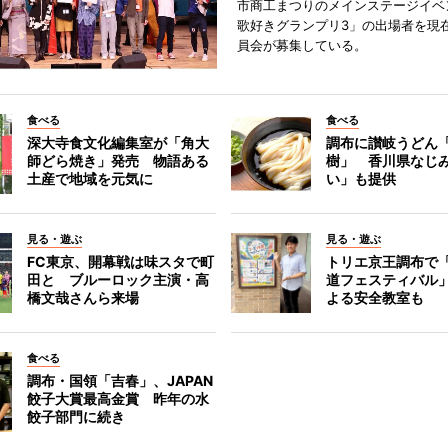
市商工まつりのメインステージイベ
歌好きグランプリ3」の出場者を現
員会が募集している。
食べる
食べる
深大寺食文化編集室が「角大
調布に讃岐うどん
師どら焼き」発売 物語ある
樹」 香川県なじ
土産で地域を元気に
い」も提供
見る・遊ぶ
見る・遊ぶ
FC東京、開幕戦は味スタで町
トリエ京王調布で
田と ブルーロック主演・高
道フェスティバル
橋文哉さんら来場
よる安全教室も
食べる
調布・国領「吉春」、JAPAN
餃子大賞最高金賞 昨年の水
餃子部門に続き