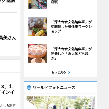
ック協議
店頭
「深大寺食文化編集室」が
初開催した梅仕事ワークシ
ョップ
槻昌美さん
「深大寺食文化編集室」が
開発した「角大師どら焼
き」
もっと見る
3」出
ワールドフォトニュース
メインイ
催される調布