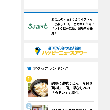
あなたの＜ちょうふライフ＞も
っと楽しく♪もっと充実★市内イ
ベントや団体活動、居場所を発
見！
アクセスランキング
調布に讃岐うどん「骨付き
鶏 樹」 香川県なじみの
「ぬるい」も提供