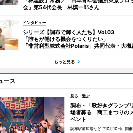
「林建設」常務／「日本青年会議所東京ブロ
会」第54代会長 林慎一郎さん
インタビュー
シリーズ【調布で輝く人たち】Vol.03
「誰もが働ける機会をつくりたい」
「非営利型株式会社Polaris」共同代表・大
もっと見る
ュース
見る・遊ぶ
調布・「歌好きグランプリ
場者募る 商工まつりの
ベント
調布駅前広場などで10月10日に開