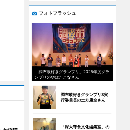
フォトフラッシュ
「調布歌好きグランプリ」2025年度グラ
ンプリのやはたこなさん
調布歌好きグランプリ3実
行委員長の土方康全さん
「深大寺食文化編集室」の