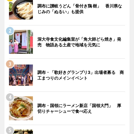
調布に讃岐うどん「骨付き鶏 樹」 香川県な
じみの「ぬるい」も提供
深大寺食文化編集室が「角大師どら焼き」発
売 物語ある土産で地域を元気に
調布・「歌好きグランプリ3」出場者募る 商
工まつりのメインイベント
調布・国領にラーメン新店「国領大門」 厚
切りチャーシューで食べ応え