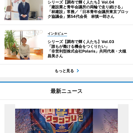
シリーズ【調布で輝く人たち】Vol.04
「建設業と青年会議所の両輪で走り続ける」
「林建設」常務／「日本青年会議所東京ブロッ
ク協議会」第54代会長 林慎一郎さん
インタビュー
シリーズ【調布で輝く人たち】Vol.03
「誰もが働ける機会をつくりたい」
「非営利型株式会社Polaris」共同代表・大槻
昌美さん
もっと見る
最新ニュース