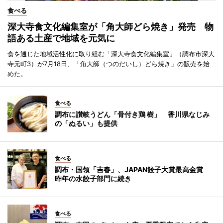
食べる
深大寺食文化編集室が「角大師どら焼き」発売 物
語ある土産で地域を元気に
食を通じた地域活性化に取り組む「深大寺食文化編集室」（調布市深大
寺元町3）が7月18日、「角大師（つのだいし）どら焼き」の販売を始
めた。
食べる
調布に讃岐うどん「骨付き鶏 樹」 香川県なじみ
の「ぬるい」も提供
食べる
調布・国領「吉春」、JAPAN餃子大賞最高金賞
昨年の水餃子部門に続き
食べる