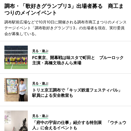
調布・「歌好きグランプリ3」出場者募る 商工ま
つりのメインイベント
調布駅前広場などで10月10日に開催される調布市商工まつりのメインス
テージイベント「調布歌好きグランプリ3」の出場者を現在、実行委員
会が募集している。
見る・遊ぶ
FC東京、開幕戦は味スタで町田と ブルーロック
主演・高橋文哉さんら来場
見る・遊ぶ
トリエ京王調布で「キッズ鉄道フェスティバル」
駅員による安全教室も
見る・遊ぶ
「府中の宇宙の仕事」紹介する特別展 「ウチュウ
人」に会えるイベントも