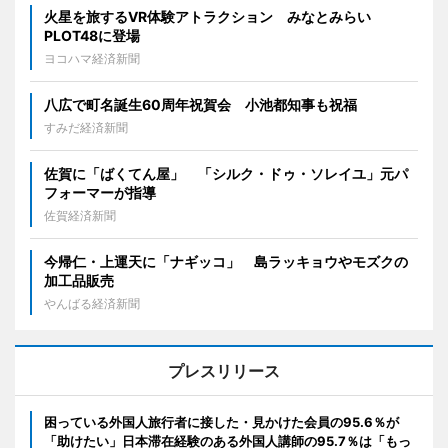
火星を旅するVR体験アトラクション みなとみらい
PLOT48に登場
ヨコハマ経済新聞
八広で町名誕生60周年祝賀会 小池都知事も祝福
すみだ経済新聞
佐賀に「ばくてん屋」 「シルク・ドゥ・ソレイユ」元パ
フォーマーが指導
佐賀経済新聞
今帰仁・上運天に「ナギッコ」 島ラッキョウやモズクの
加工品販売
やんばる経済新聞
プレスリリース
困っている外国人旅行者に接した・見かけた会員の95.6％が
「助けたい」日本滞在経験のある外国人講師の95.7％は「もっ