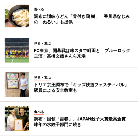
食べる
調布に讃岐うどん「骨付き鶏 樹」 香川県なじみ
の「ぬるい」も提供
見る・遊ぶ
FC東京、開幕戦は味スタで町田と ブルーロック
主演・高橋文哉さんら来場
見る・遊ぶ
トリエ京王調布で「キッズ鉄道フェスティバル」
駅員による安全教室も
食べる
調布・国領「吉春」、JAPAN餃子大賞最高金賞
昨年の水餃子部門に続き