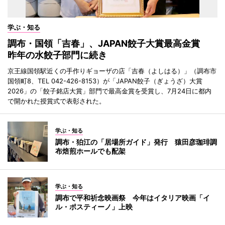
学ぶ・知る
調布・国領「吉春」、JAPAN餃子大賞最高金賞
昨年の水餃子部門に続き
京王線国領駅近くの手作りギョーザの店「吉春（よしはる）」（調布市
国領町8、TEL 042-426-8153）が「JAPAN餃子（ぎょうざ）大賞
2026」の「餃子銘店大賞」部門で最高金賞を受賞し、7月24日に都内
で開かれた授賞式で表彰された。
学ぶ・知る
調布・狛江の「居場所ガイド」発行 猿田彦珈琲調
布焙煎ホールでも配架
学ぶ・知る
調布で平和祈念映画祭 今年はイタリア映画「イ
ル・ポスティーノ」上映