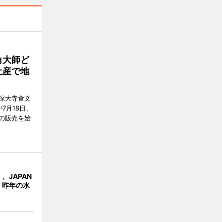
角大師ど
土産で地
深大寺食文
7月18日、
の販売を始
、JAPAN
 昨年の水