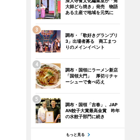
深大寺食文化編集室が「角
大師どら焼き」発売 物語
ある土産で地域を元気に
調布・「歌好きグランプリ
3」出場者募る 商工まつ
りのメインイベント
調布・国領にラーメン新店
「国領大門」 厚切りチャ
ーシューで食べ応え
調布・国領「吉春」、JAP
AN餃子大賞最高金賞 昨年
の水餃子部門に続き
もっと見る