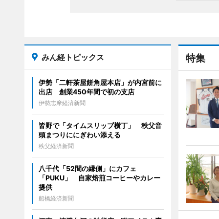
みん経トピックス
特集
伊勢「二軒茶屋餅角屋本店」が内宮前に
出店 創業450年間で初の支店
伊勢志摩経済新聞
皆野で「タイムスリップ横丁」 秩父音
頭まつりににぎわい添える
秩父経済新聞
八千代「52間の縁側」にカフェ
「PUKU」 自家焙煎コーヒーやカレー
提供
船橋経済新聞