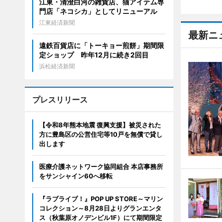
江東・清澄白河の雑貨店、猫アイテム専
門店「ネコシカ」としてリニューアル
江東経済新聞
最新ニ
遠鉄百貨店に「トーキョー煎餅」期間限
定ショップ 昨年12月に続き2回目
浜松経済新聞
プレスリリース
【令和8年熊本地震 復興支援】被災された
方に豊島区の公営住宅等10戸を無償で貸し
出します
医療介護ネットワーク協同組合 本店事務所
をサンシャイン60へ移転
『ラブライブ！』POP UP STORE～マリン
コレクション～8月28日よりグランエンタ
ス（秋葉原オノデンビル1F）にて期間限定