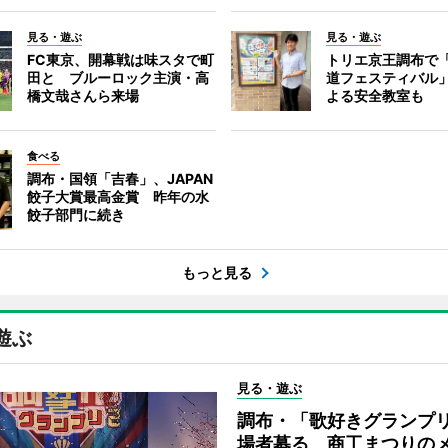
見る・遊ぶ
見る・遊ぶ
FC東京、開幕戦は味スタで町
トリエ京王調布で
田と ブルーロック主演・高
道フェスティバル
橋文哉さんら来場
よる安全教室も
食べる
調布・国領「吉春」、JAPAN
餃子大賞最高金賞 昨年の水
餃子部門に続き
もっと見る
遊ぶ
見る・遊ぶ
調布・「歌好きグランプリ
場者募る 商工まつりの