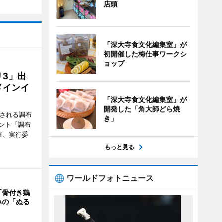
店頭
「深大寺食文化編集室」が
初開催した梅仕事ワークシ
ョップ
3」出
メインイ
「深大寺食文化編集室」が
開発した「角大師どら焼
催される調布
き」
ント「調布
在、実行委
もっと見る
ワールドフォトニュース
「骨付き鶏
みの「ぬる