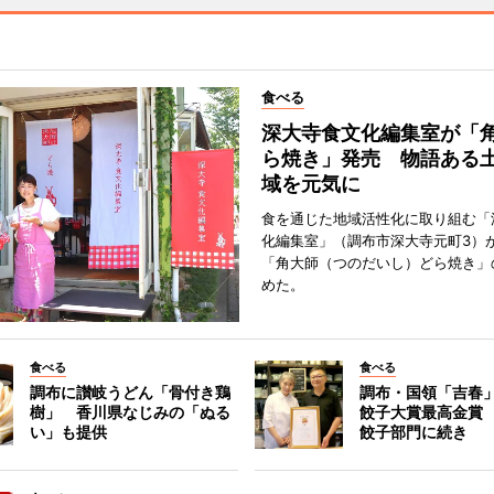
食べる
深大寺食文化編集室が「
ら焼き」発売 物語ある
域を元気に
食を通じた地域活性化に取り組む「
化編集室」（調布市深大寺元町3）が
「角大師（つのだいし）どら焼き」
めた。
食べる
食べる
調布に讃岐うどん「骨付き鶏
調布・国領「吉春」
樹」 香川県なじみの「ぬる
餃子大賞最高金賞
い」も提供
餃子部門に続き