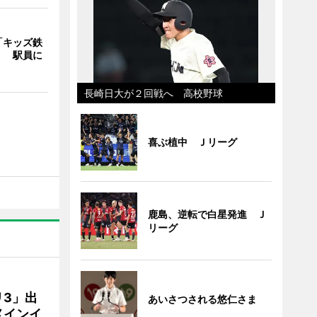
「キッズ鉄
」 駅員に
長崎日大が２回戦へ 高校野球
喜ぶ植中 Ｊリーグ
鹿島、逆転で白星発進 Ｊ
リーグ
3」出
あいさつされる悠仁さま
メインイ