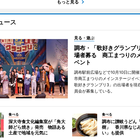
もっと見る
ュース
見る・遊ぶ
調布・「歌好きグランプリ
場者募る 商工まつりの
ベント
調布駅前広場などで10月10日に開
市商工まつりのメインステージイベ
歌好きグランプリ3」の出場者を現
員会が募集している。
食べる
食べる
深大寺食文化編集室が「角大
調布に讃岐うどん
師どら焼き」発売 物語ある
樹」 香川県なじ
土産で地域を元気に
い」も提供