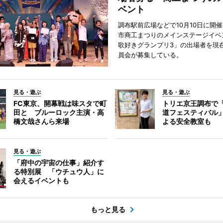
ベント
調布駅前広場などで10月10日に開
市商工まつりのメインステージイベ
歌好きグランプリ3」の出場者を現
員会が募集している。
見る・遊ぶ
見る・遊ぶ
FC東京、開幕戦は味スタで町
トリエ京王調布で
田と ブルーロック主演・高
道フェスティバル
橋文哉さんら来場
よる安全教室も
見る・遊ぶ
「府中の宇宙の仕事」紹介す
る特別展 「ウチュウ人」に
会えるイベントも
もっと見る