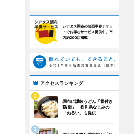
シアタス調布の映画半券チケッ
トでお得なサービス提供中。市
内約200店掲載
アクセスランキング
調布に讃岐うどん「骨付き
鶏 樹」 香川県なじみの
「ぬるい」も提供