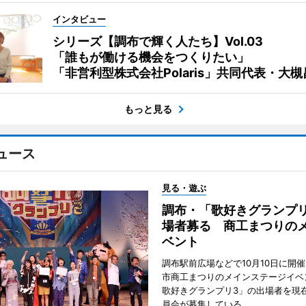
インタビュー
シリーズ【調布で輝く人たち】Vol.03
「誰もが働ける機会をつくりたい」
「非営利型株式会社Polaris」共同代表・大
もっと見る
ュース
見る・遊ぶ
調布・「歌好きグランプリ
場者募る 商工まつりの
ベント
調布駅前広場などで10月10日に開
市商工まつりのメインステージイベ
歌好きグランプリ3」の出場者を現
員会が募集している。