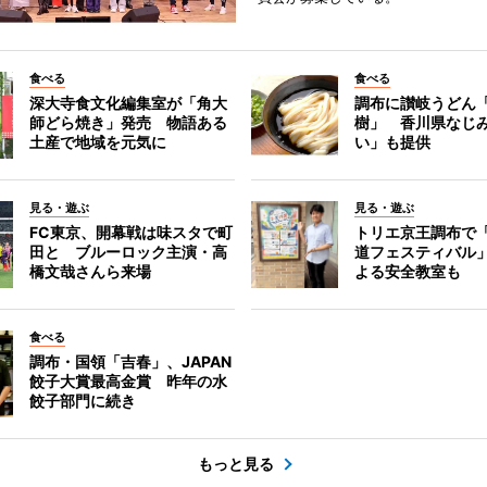
食べる
食べる
深大寺食文化編集室が「角大
調布に讃岐うどん
師どら焼き」発売 物語ある
樹」 香川県なじ
土産で地域を元気に
い」も提供
見る・遊ぶ
見る・遊ぶ
FC東京、開幕戦は味スタで町
トリエ京王調布で
田と ブルーロック主演・高
道フェスティバル
橋文哉さんら来場
よる安全教室も
食べる
調布・国領「吉春」、JAPAN
餃子大賞最高金賞 昨年の水
餃子部門に続き
もっと見る