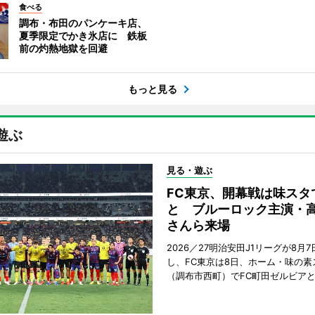
食べる
調布・布田のパンケーキ店、
夏季限定でかき氷店に 鉄板
前の灼熱地獄を回避
もっと見る
遊ぶ
見る・遊ぶ
FC東京、開幕戦は味スタ
と ブルーロック主演・
さんら来場
2026／27明治安田J1リーグが8月
し、FC東京は8日、ホーム・味の素
（調布市西町）でFC町田ゼルビア