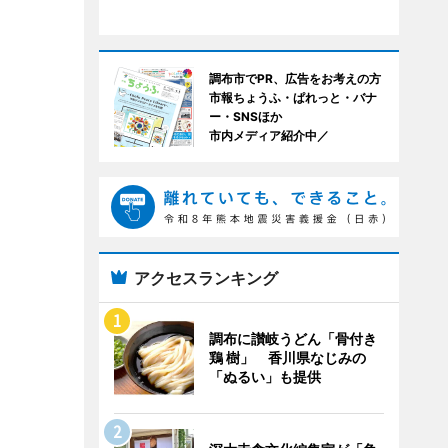
調布市でPR、広告をお考えの方
市報ちょうふ・ぱれっと・バナ
ー・SNSほか
市内メディア紹介中／
アクセスランキング
調布に讃岐うどん「骨付き
鶏 樹」 香川県なじみの
「ぬるい」も提供