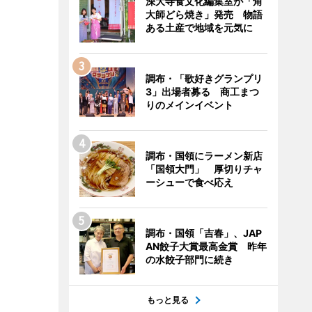
深大寺食文化編集室が「角
大師どら焼き」発売 物語
ある土産で地域を元気に
調布・「歌好きグランプリ
3」出場者募る 商工まつ
りのメインイベント
調布・国領にラーメン新店
「国領大門」 厚切りチャ
ーシューで食べ応え
調布・国領「吉春」、JAP
AN餃子大賞最高金賞 昨年
の水餃子部門に続き
もっと見る