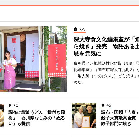
食べる
深大寺食文化編集室が「
ら焼き」発売 物語ある
域を元気に
食を通じた地域活性化に取り組む「
化編集室」（調布市深大寺元町3）が
「角大師（つのだいし）どら焼き」
めた。
食べる
食べる
調布に讃岐うどん「骨付き鶏
調布・国領「吉春」
樹」 香川県なじみの「ぬる
餃子大賞最高金賞
い」も提供
餃子部門に続き