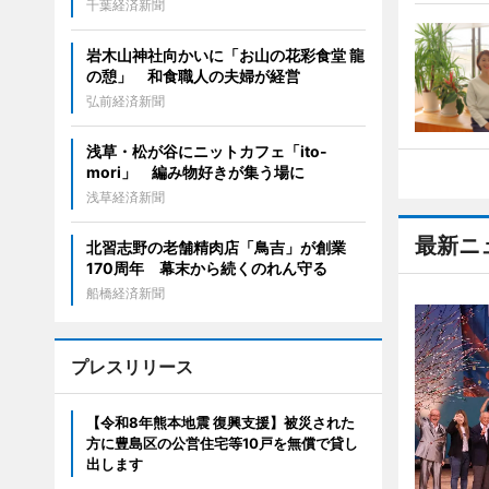
千葉経済新聞
岩木山神社向かいに「お山の花彩食堂 龍
の憩」 和食職人の夫婦が経営
弘前経済新聞
浅草・松が谷にニットカフェ「ito-
mori」 編み物好きが集う場に
浅草経済新聞
最新ニ
北習志野の老舗精肉店「鳥吉」が創業
170周年 幕末から続くのれん守る
船橋経済新聞
プレスリリース
【令和8年熊本地震 復興支援】被災された
方に豊島区の公営住宅等10戸を無償で貸し
出します