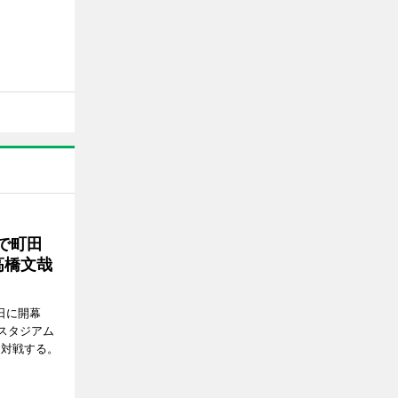
で町田
高橋文哉
7日に開幕
スタジアム
と対戦する。