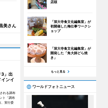
店頭
「深大寺食文化編集室」が
槻昌美さん
初開催した梅仕事ワークシ
ョップ
「深大寺食文化編集室」が
開発した「角大師どら焼
き」
もっと見る
3」出
メインイ
ワールドフォトニュース
催される調布
ント「調布
在、実行委