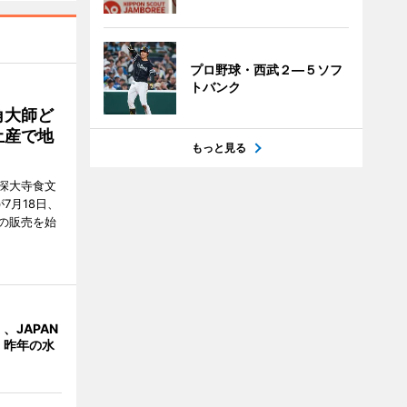
プロ野球・西武２―５ソフ
トバンク
角大師ど
土産で地
もっと見る
深大寺食文
7月18日、
の販売を始
、JAPAN
 昨年の水