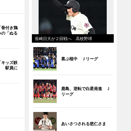
「骨付き鶏
みの「ぬる
長崎日大が２回戦へ 高校野球
喜ぶ植中 Ｊリーグ
「キッズ鉄
」 駅員に
鹿島、逆転で白星発進 Ｊ
リーグ
あいさつされる悠仁さま