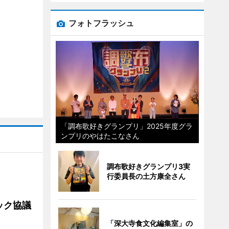
フォトフラッシュ
「調布歌好きグランプリ」2025年度グラ
ンプリのやはたこなさん
調布歌好きグランプリ3実
行委員長の土方康全さん
ック協議
「深大寺食文化編集室」の