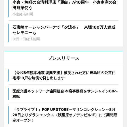
小倉・魚町の台湾料理店「麗白」が10周年 小倉南産の台
湾野菜使う
小倉経済新聞
石廊崎オーシャンパークで「夕涼会」 来場100万人達成
セレモニーも
伊豆下田経済新聞
プレスリリース
【令和8年熊本地震 復興支援】被災された方に豊島区の公営住
宅等10戸を無償で貸し出します
医療介護ネットワーク協同組合 本店事務所をサンシャイン60へ
移転
『ラブライブ！』POP UP STORE～マリンコレクション～8月
28日よりグランエンタス（秋葉原オノデンビル1F）にて期間限
定オープン！