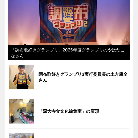
「調布歌好きグランプリ」2025年度グランプリのやはたこ
なさん
調布歌好きグランプリ3実行委員長の土方康全
さん
「深大寺食文化編集室」の店頭