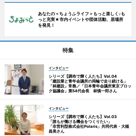
あなたの＜ちょうふライフ＞もっと楽しく♪も
っと充実★市内イベントや団体活動、居場所
を発見！
特集
インタビュー
シリーズ【調布で輝く人たち】Vol.04
「建設業と青年会議所の両輪で走り続ける」
「林建設」常務／「日本青年会議所東京ブロッ
ク協議会」第54代会長 林慎一郎さん
インタビュー
シリーズ【調布で輝く人たち】Vol.03
「誰もが働ける機会をつくりたい」
「非営利型株式会社Polaris」共同代表・大槻
昌美さん