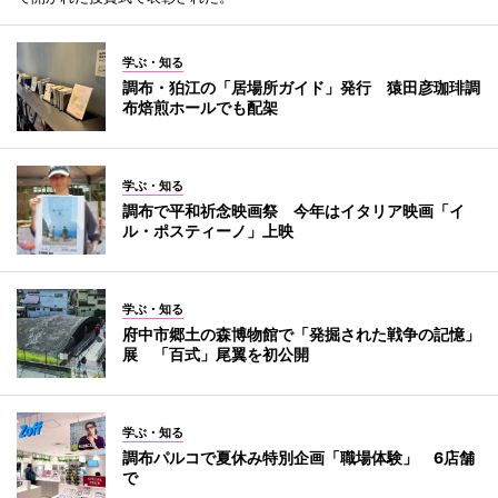
学ぶ・知る
調布・狛江の「居場所ガイド」発行 猿田彦珈琲調
布焙煎ホールでも配架
学ぶ・知る
調布で平和祈念映画祭 今年はイタリア映画「イ
ル・ポスティーノ」上映
学ぶ・知る
府中市郷土の森博物館で「発掘された戦争の記憶」
展 「百式」尾翼を初公開
学ぶ・知る
調布パルコで夏休み特別企画「職場体験」 6店舗
で