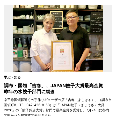
学ぶ・知る
調布・国領「吉春」、JAPAN餃子大賞最高金賞
昨年の水餃子部門に続き
京王線国領駅近くの手作りギョーザの店「吉春（よしはる）」（調布市
国領町8、TEL 042-426-8153）が「JAPAN餃子（ぎょうざ）大賞
2026」の「餃子銘店大賞」部門で最高金賞を受賞し、7月24日に都内
で開かれた授賞式で表彰された。