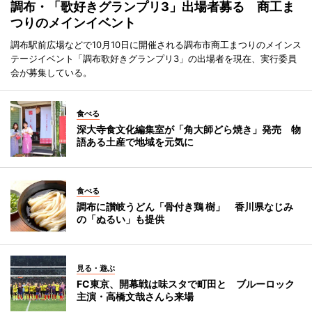
調布・「歌好きグランプリ3」出場者募る 商工ま
つりのメインイベント
調布駅前広場などで10月10日に開催される調布市商工まつりのメインス
テージイベント「調布歌好きグランプリ3」の出場者を現在、実行委員
会が募集している。
食べる
深大寺食文化編集室が「角大師どら焼き」発売 物
語ある土産で地域を元気に
食べる
調布に讃岐うどん「骨付き鶏 樹」 香川県なじみ
の「ぬるい」も提供
見る・遊ぶ
FC東京、開幕戦は味スタで町田と ブルーロック
主演・高橋文哉さんら来場