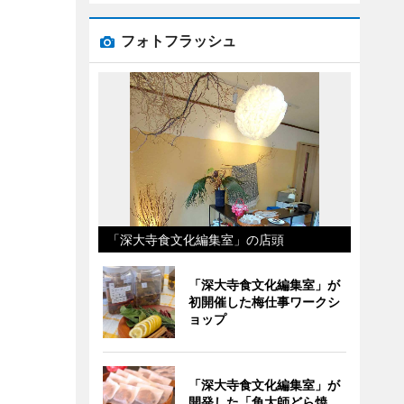
フォトフラッシュ
「深大寺食文化編集室」の店頭
「深大寺食文化編集室」が
初開催した梅仕事ワークシ
ョップ
「深大寺食文化編集室」が
開発した「角大師どら焼