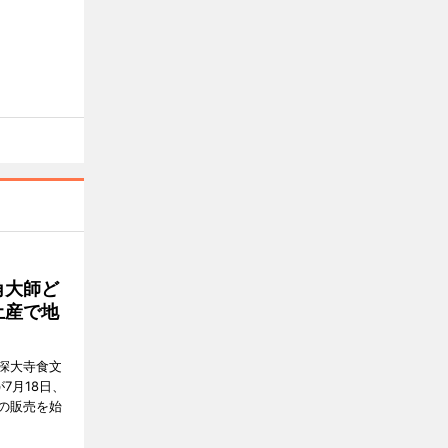
角大師ど
土産で地
深大寺食文
7月18日、
の販売を始