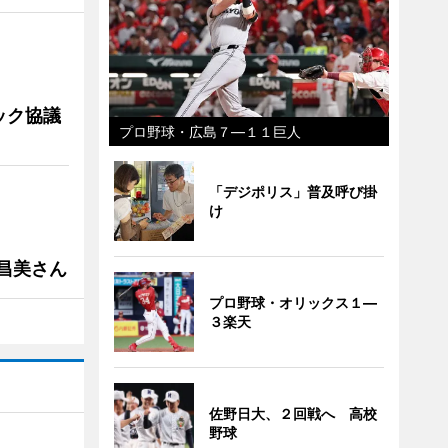
ック協議
プロ野球・広島７―１１巨人
「デジポリス」普及呼び掛
け
槻昌美さん
プロ野球・オリックス１―
３楽天
佐野日大、２回戦へ 高校
野球