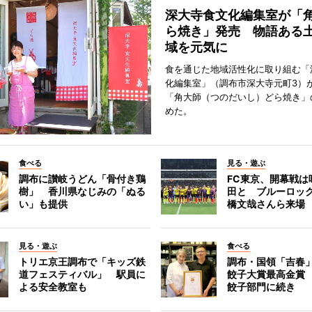
深大寺食文化編集室が「
ら焼き」発売 物語ある
域を元気に
食を通じた地域活性化に取り組む「
化編集室」（調布市深大寺元町3）が
「角大師（つのだいし）どら焼き」
めた。
食べる
見る・遊ぶ
調布に讃岐うどん「骨付き鶏
FC東京、開幕戦は
樹」 香川県なじみの「ぬる
田と ブルーロッ
い」も提供
橋文哉さんら来場
見る・遊ぶ
食べる
トリエ京王調布で「キッズ鉄
調布・国領「吉春」
道フェスティバル」 駅員に
餃子大賞最高金賞
よる安全教室も
餃子部門に続き