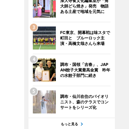
深大寺食文化編集室が「角
大師どら焼き」発売 物語
ある土産で地域を元気に
FC東京、開幕戦は味スタで
町田と ブルーロック主
演・高橋文哉さんら来場
調布・国領「吉春」、JAP
AN餃子大賞最高金賞 昨年
の水餃子部門に続き
調布・仙川在住のバイオリ
ニスト、森のテラスでコン
サートをシリーズ化
もっと見る