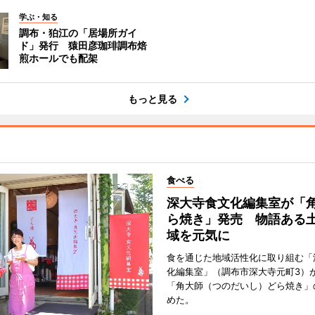
学ぶ・知る
調布・狛江の「居場所ガイ
ド」発行 猿田彦珈琲調布焙
煎ホールでも配架
もっと見る
食べる
深大寺食文化編集室が「
ら焼き」発売 物語ある
域を元気に
食を通じた地域活性化に取り組む「
化編集室」（調布市深大寺元町3）が
「角大師（つのだいし）どら焼き」
めた。