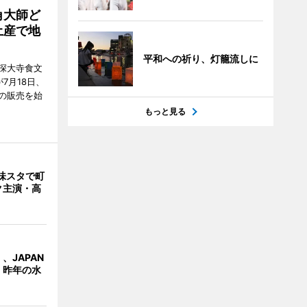
角大師ど
土産で地
平和への祈り、灯籠流しに
深大寺食文
7月18日、
の販売を始
もっと見る
味スタで町
ク主演・高
、JAPAN
 昨年の水