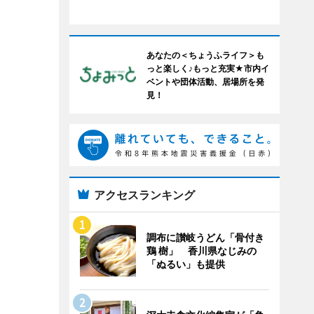
あなたの＜ちょうふライフ＞も
っと楽しく♪もっと充実★市内イ
ベントや団体活動、居場所を発
見！
アクセスランキング
調布に讃岐うどん「骨付き
鶏 樹」 香川県なじみの
「ぬるい」も提供