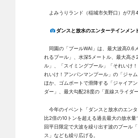
よみうりランド（稲城市矢野口）が7月
ダンスと放水のエンターテインメン
同園の「プールWAI」は、最大波高0.6
れるプール」、水深5メートル、最大高さ
ル」、「スイミングプール」「それいけ！
れいけ！アンパンマンプール」の「ジャム
ほか、ゴムボートで滑降する「ジャイアン
ダー」、最大勾配28度の「直線スライダ
今年のイベント「ダンスと放水のエンタ
比2倍の10トンを超える過去最大の放水量で
回平日限定で大波を繰り出す波のプール「Ca
ス」なども繰り広げる。