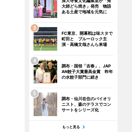
深大寺食文化編集室が「角
大師どら焼き」発売 物語
ある土産で地域を元気に
FC東京、開幕戦は味スタで
町田と ブルーロック主
演・高橋文哉さんら来場
調布・国領「吉春」、JAP
AN餃子大賞最高金賞 昨年
の水餃子部門に続き
調布・仙川在住のバイオリ
ニスト、森のテラスでコン
サートをシリーズ化
もっと見る