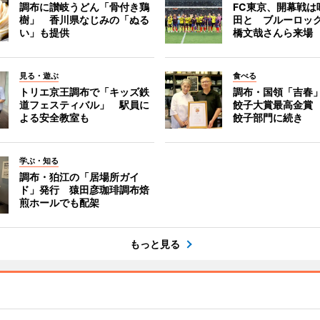
調布に讃岐うどん「骨付き鶏
FC東京、開幕戦は
樹」 香川県なじみの「ぬる
田と ブルーロッ
い」も提供
橋文哉さんら来場
見る・遊ぶ
食べる
トリエ京王調布で「キッズ鉄
調布・国領「吉春」
道フェスティバル」 駅員に
餃子大賞最高金賞
よる安全教室も
餃子部門に続き
学ぶ・知る
調布・狛江の「居場所ガイ
ド」発行 猿田彦珈琲調布焙
煎ホールでも配架
もっと見る