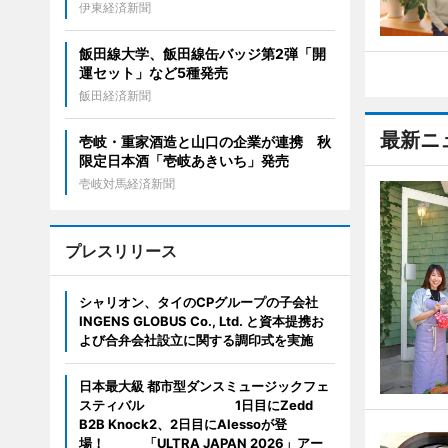
伊東経済新聞
飯田線大学、飯田線缶バッジ第2弾「開
運セット」など5種発売
飯田経済新聞
最新ニ
壱岐・重家酒造と山口の企業が連携 秋
限定日本酒「壱岐あきいち」発売
壱岐対馬経済新聞
プレスリリース
シャリオン、タイのCPグループの子会社
INGENS GLOBUS Co., Ltd. と資本提携お
よび合弁会社設立に関する調印式を実施
日本最大級 都市型ダンスミュージックフェ
スティバル 1日目にZedd
B2B Knock2、2日目にAlessoが登
場！ 「ULTRA JAPAN 2026」アー