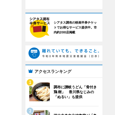
シアタス調布の映画半券チケッ
トでお得なサービス提供中。市
内約200店掲載
アクセスランキング
調布に讃岐うどん「骨付き
鶏 樹」 香川県なじみの
「ぬるい」も提供