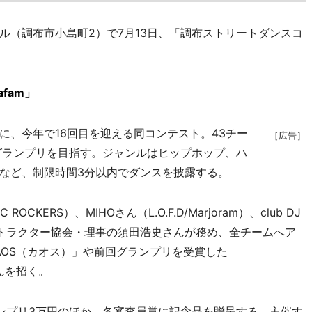
（調布市小島町2）で7月13日、「調布ストリートダンスコ
fam」
、今年で16回目を迎える同コンテスト。43チー
［広告］
グランプリを目指す。ジャンルはヒップホップ、ハ
など、制限時間3分以内でダンスを披露する。
CKERS）、MIHOさん（L.O.F.D/Marjoram）、club DJ
ンストラクター協会・理事の須田浩史さんが務め、全チームへア
AOS（カオス）」や前回グランプリを受賞した
さんを招く。
ンプリ3万円のほか、各審査員賞に記念品を贈呈する。主催す