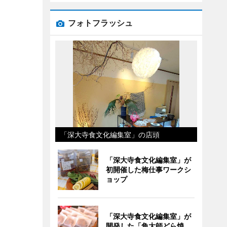
フォトフラッシュ
「深大寺食文化編集室」の店頭
「深大寺食文化編集室」が
初開催した梅仕事ワークシ
ョップ
「深大寺食文化編集室」が
開発した「角大師どら焼