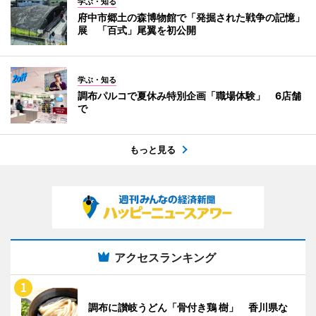
学ぶ・知る
府中市郷土の森博物館で「発掘された戦争の記憶」
展 「百式」尾翼を初公開
学ぶ・知る
調布パルコで夏休み特別企画「職場体験」 6店舗
で
もっと見る
アクセスランキング
調布に讃岐うどん「骨付き鶏 樹」 香川県な