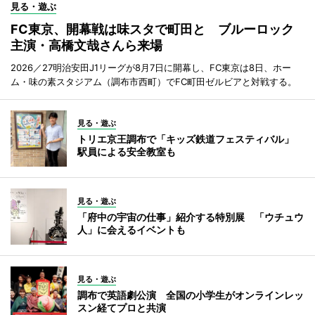
見る・遊ぶ
FC東京、開幕戦は味スタで町田と ブルーロック
主演・高橋文哉さんら来場
2026／27明治安田J1リーグが8月7日に開幕し、FC東京は8日、ホー
ム・味の素スタジアム（調布市西町）でFC町田ゼルビアと対戦する。
見る・遊ぶ
トリエ京王調布で「キッズ鉄道フェスティバル」
駅員による安全教室も
見る・遊ぶ
「府中の宇宙の仕事」紹介する特別展 「ウチュウ
人」に会えるイベントも
見る・遊ぶ
調布で英語劇公演 全国の小学生がオンラインレッ
スン経てプロと共演