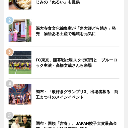
じみの「ぬるい」も提供
深大寺食文化編集室が「角大師どら焼き」発
売 物語ある土産で地域を元気に
FC東京、開幕戦は味スタで町田と ブルーロ
ック主演・高橋文哉さんら来場
調布・「歌好きグランプリ3」出場者募る 商
工まつりのメインイベント
調布・国領「吉春」、JAPAN餃子大賞最高金