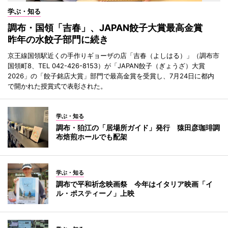
学ぶ・知る
調布・国領「吉春」、JAPAN餃子大賞最高金賞
昨年の水餃子部門に続き
京王線国領駅近くの手作りギョーザの店「吉春（よしはる）」（調布市
国領町8、TEL 042-426-8153）が「JAPAN餃子（ぎょうざ）大賞
2026」の「餃子銘店大賞」部門で最高金賞を受賞し、7月24日に都内
で開かれた授賞式で表彰された。
学ぶ・知る
調布・狛江の「居場所ガイド」発行 猿田彦珈琲調
布焙煎ホールでも配架
学ぶ・知る
調布で平和祈念映画祭 今年はイタリア映画「イ
ル・ポスティーノ」上映