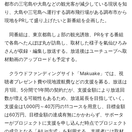
都市の三宅島や大島などの観光客が減少している現状を知
り、大島や三宅島へ運行する調布飛行場がある調布市から
現地をPRして盛り上げたいと新番組を企画した。
同番組は、東京都島しょ部の観光誘致、PRをする番組
で各島へたんぽぽ丸が訪島し、取材した様子を氣仙ひろみ
さんが収録・編集し放送する。放送後はユーチューブへ取
材動画のアップロードも予定する。
クラウドファンディングサイト「Makuake」では、視
聴者プレゼント費や現地渡航費などの支援を募る。放送は
月1回、5分間で1年間の契約だが、支援金額により放送回
数が増える可能性もあるため、放送延長を目指していく。
支援金は1,000円～40万円の11コースを用意し、目標金額
は60万円。目標金額の達成有無にかかわらず、サポータ
ーがプロジェクトに支援を申し込んだ時点でプロジェクト
の成立となる「All in方式」を利用する。支援者には取材