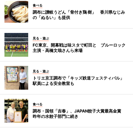
食べる
調布に讃岐うどん「骨付き鶏 樹」 香川県なじみ
の「ぬるい」も提供
見る・遊ぶ
FC東京、開幕戦は味スタで町田と ブルーロック
主演・高橋文哉さんら来場
見る・遊ぶ
トリエ京王調布で「キッズ鉄道フェスティバル」
駅員による安全教室も
食べる
調布・国領「吉春」、JAPAN餃子大賞最高金賞
昨年の水餃子部門に続き