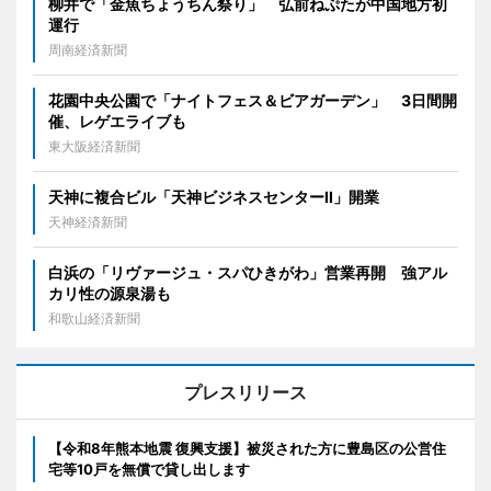
柳井で「金魚ちょうちん祭り」 弘前ねぷたが中国地方初
運行
周南経済新聞
花園中央公園で「ナイトフェス＆ビアガーデン」 3日間開
催、レゲエライブも
東大阪経済新聞
天神に複合ビル「天神ビジネスセンターII」開業
天神経済新聞
白浜の「リヴァージュ・スパひきがわ」営業再開 強アル
カリ性の源泉湯も
和歌山経済新聞
プレスリリース
【令和8年熊本地震 復興支援】被災された方に豊島区の公営住
宅等10戸を無償で貸し出します