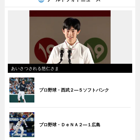
あいさつされる悠仁さま
プロ野球・西武２―５ソフトバンク
プロ野球・ＤｅＮＡ２―１広島