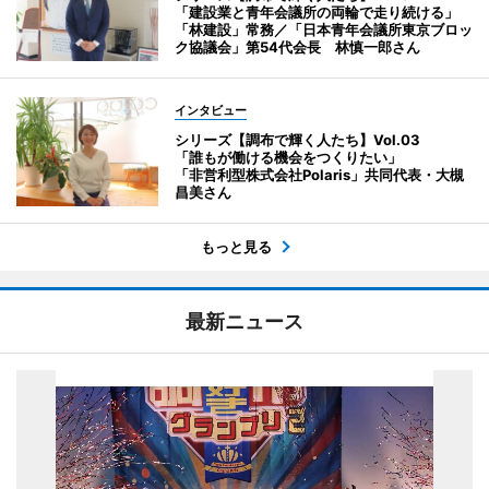
「建設業と青年会議所の両輪で走り続ける」
「林建設」常務／「日本青年会議所東京ブロッ
ク協議会」第54代会長 林慎一郎さん
インタビュー
シリーズ【調布で輝く人たち】Vol.03
「誰もが働ける機会をつくりたい」
「非営利型株式会社Polaris」共同代表・大槻
昌美さん
もっと見る
最新ニュース