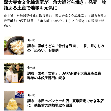
深大寺食文化編集室が「角大師どら焼き」発売 物
語ある土産で地域を元気に
食を通じた地域活性化に取り組む「深大寺食文化編集室」（調布市深大
寺元町3）が7月18日、「角大師（つのだいし）どら焼き」の販売を始
めた。
食べる
調布に讃岐うどん「骨付き鶏 樹」 香川県なじみ
の「ぬるい」も提供
食べる
調布・国領「吉春」、JAPAN餃子大賞最高金賞
昨年の水餃子部門に続き
食べる
調布・布田のパンケーキ店、夏季限定でかき氷店
に 鉄板前の灼熱地獄を回避