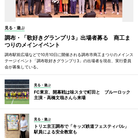
見る・遊ぶ
調布・「歌好きグランプリ3」出場者募る 商工ま
つりのメインイベント
調布駅前広場などで10月10日に開催される調布市商工まつりのメインス
テージイベント「調布歌好きグランプリ3」の出場者を現在、実行委員
会が募集している。
見る・遊ぶ
FC東京、開幕戦は味スタで町田と ブルーロック
主演・高橋文哉さんら来場
見る・遊ぶ
トリエ京王調布で「キッズ鉄道フェスティバル」
駅員による安全教室も