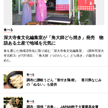
食べる
深大寺食文化編集室が「角大師どら焼き」発売 物
語ある土産で地域を元気に
食を通じた地域活性化に取り組む「深大寺食文化編集室」（調布市深大
寺元町3）が7月18日、「角大師（つのだいし）どら焼き」の販売を始
めた。
食べる
調布に讃岐うどん「骨付き鶏 樹」 香川県なじみ
の「ぬるい」も提供
食べる
調布・国領「吉春」、JAPAN餃子大賞最高金賞