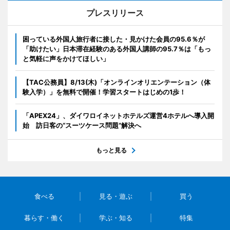
プレスリリース
困っている外国人旅行者に接した・見かけた会員の95.6％が
「助けたい」日本滞在経験のある外国人講師の95.7％は「もっ
と気軽に声をかけてほしい」
【TAC公務員】8/13(木)「オンラインオリエンテーション（体
験入学）」を無料で開催！学習スタートはじめの1歩！
「APEX24」、ダイワロイネットホテルズ運営4ホテルへ導入開
始 訪日客の“スーツケース問題”解決へ
もっと見る
食べる
見る・遊ぶ
買う
暮らす・働く
学ぶ・知る
特集