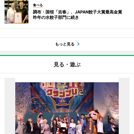
食べる
調布・国領「吉春」、JAPAN餃子大賞最高金賞
昨年の水餃子部門に続き
もっと見る
見る・遊ぶ