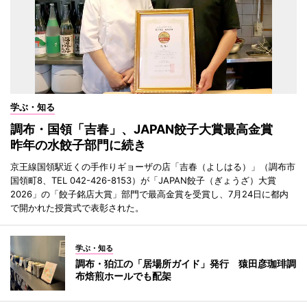
学ぶ・知る
調布・国領「吉春」、JAPAN餃子大賞最高金賞
昨年の水餃子部門に続き
京王線国領駅近くの手作りギョーザの店「吉春（よしはる）」（調布市
国領町8、TEL 042-426-8153）が「JAPAN餃子（ぎょうざ）大賞
2026」の「餃子銘店大賞」部門で最高金賞を受賞し、7月24日に都内
で開かれた授賞式で表彰された。
学ぶ・知る
調布・狛江の「居場所ガイド」発行 猿田彦珈琲調
布焙煎ホールでも配架