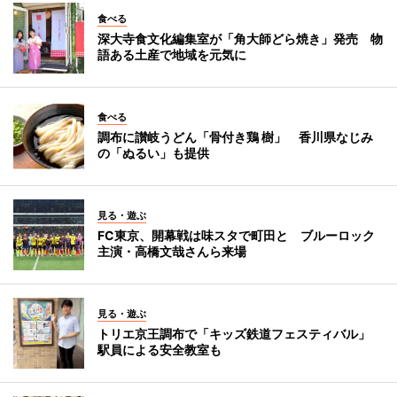
食べる
深大寺食文化編集室が「角大師どら焼き」発売 物
語ある土産で地域を元気に
食べる
調布に讃岐うどん「骨付き鶏 樹」 香川県なじみ
の「ぬるい」も提供
見る・遊ぶ
FC東京、開幕戦は味スタで町田と ブルーロック
主演・高橋文哉さんら来場
見る・遊ぶ
トリエ京王調布で「キッズ鉄道フェスティバル」
駅員による安全教室も