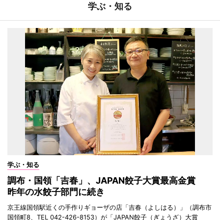
学ぶ・知る
学ぶ・知る
調布・国領「吉春」、JAPAN餃子大賞最高金賞
昨年の水餃子部門に続き
京王線国領駅近くの手作りギョーザの店「吉春（よしはる）」（調布市
国領町8、TEL 042-426-8153）が「JAPAN餃子（ぎょうざ）大賞