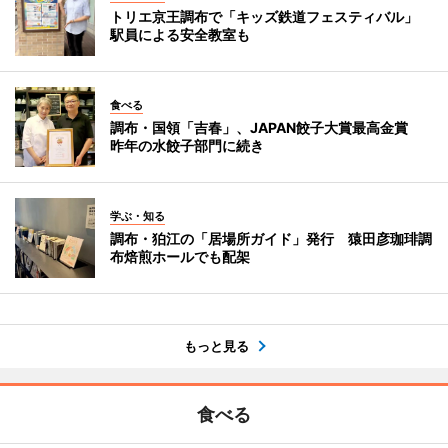
トリエ京王調布で「キッズ鉄道フェスティバル」
駅員による安全教室も
食べる
調布・国領「吉春」、JAPAN餃子大賞最高金賞
昨年の水餃子部門に続き
学ぶ・知る
調布・狛江の「居場所ガイド」発行 猿田彦珈琲調
布焙煎ホールでも配架
もっと見る
食べる