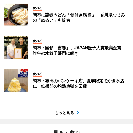
食べる
調布に讃岐うどん「骨付き鶏 樹」 香川県なじみ
の「ぬるい」も提供
食べる
調布・国領「吉春」、JAPAN餃子大賞最高金賞
昨年の水餃子部門に続き
食べる
調布・布田のパンケーキ店、夏季限定でかき氷店
に 鉄板前の灼熱地獄を回避
もっと見る
見る・遊ぶ