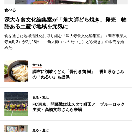
食べる
深大寺食文化編集室が「角大師どら焼き」発売 物
語ある土産で地域を元気に
食を通じた地域活性化に取り組む「深大寺食文化編集室」（調布市深大
寺元町3）が7月18日、「角大師（つのだいし）どら焼き」の販売を始
めた。
食べる
調布に讃岐うどん「骨付き鶏 樹」 香川県なじみ
の「ぬるい」も提供
見る・遊ぶ
FC東京、開幕戦は味スタで町田と ブルーロック
主演・高橋文哉さんら来場
見る・遊ぶ