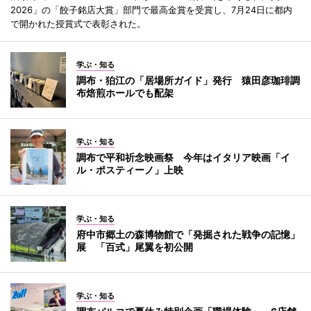
2026」の「餃子銘店大賞」部門で最高金賞を受賞し、7月24日に都内
で開かれた授賞式で表彰された。
学ぶ・知る
調布・狛江の「居場所ガイド」発行 猿田彦珈琲調
布焙煎ホールでも配架
学ぶ・知る
調布で平和祈念映画祭 今年はイタリア映画「イ
ル・ポスティーノ」上映
学ぶ・知る
府中市郷土の森博物館で「発掘された戦争の記憶」
展 「百式」尾翼を初公開
学ぶ・知る