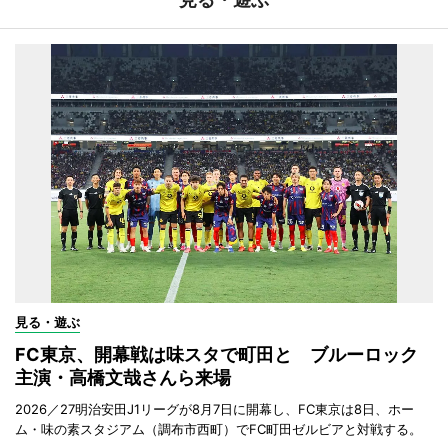
見る・遊ぶ
FC東京、開幕戦は味スタで町田と ブルーロック
主演・高橋文哉さんら来場
2026／27明治安田J1リーグが8月7日に開幕し、FC東京は8日、ホー
ム・味の素スタジアム（調布市西町）でFC町田ゼルビアと対戦する。