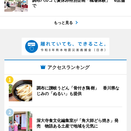
調布パルコで夏休み特別企画「職場体験」 6店舗
で
もっと見る
アクセスランキング
調布に讃岐うどん「骨付き鶏 樹」 香川県な
じみの「ぬるい」も提供
深大寺食文化編集室が「角大師どら焼き」発
売 物語ある土産で地域を元気に