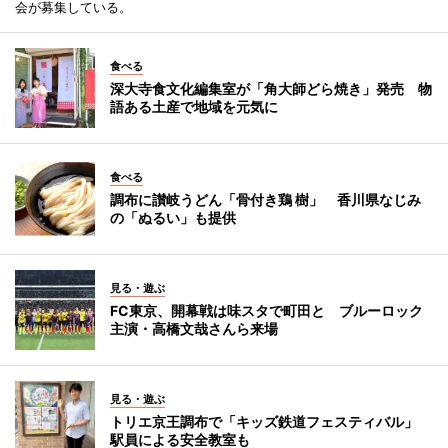
会が募集している。
食べる
深大寺食文化編集室が「角大師どら焼き」発売 物
語ある土産で地域を元気に
食べる
調布に讃岐うどん「骨付き鶏 樹」 香川県なじみ
の「ぬるい」も提供
見る・遊ぶ
FC東京、開幕戦は味スタで町田と ブルーロック
主演・高橋文哉さんら来場
見る・遊ぶ
トリエ京王調布で「キッズ鉄道フェスティバル」
駅員による安全教室も