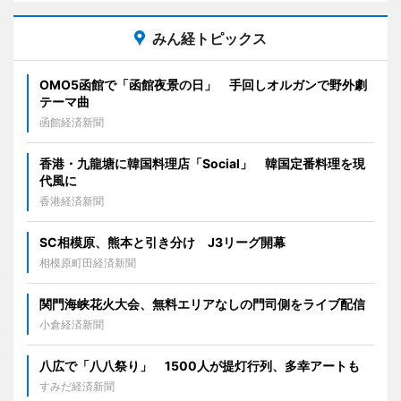
みん経トピックス
OMO5函館で「函館夜景の日」 手回しオルガンで野外劇
テーマ曲
函館経済新聞
香港・九龍塘に韓国料理店「Social」 韓国定番料理を現
代風に
香港経済新聞
SC相模原、熊本と引き分け J3リーグ開幕
相模原町田経済新聞
関門海峡花火大会、無料エリアなしの門司側をライブ配信
小倉経済新聞
八広で「八八祭り」 1500人が提灯行列、多幸アートも
すみだ経済新聞