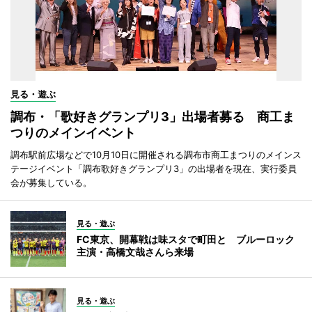
見る・遊ぶ
調布・「歌好きグランプリ3」出場者募る 商工ま
つりのメインイベント
調布駅前広場などで10月10日に開催される調布市商工まつりのメインス
テージイベント「調布歌好きグランプリ3」の出場者を現在、実行委員
会が募集している。
見る・遊ぶ
FC東京、開幕戦は味スタで町田と ブルーロック
主演・高橋文哉さんら来場
見る・遊ぶ