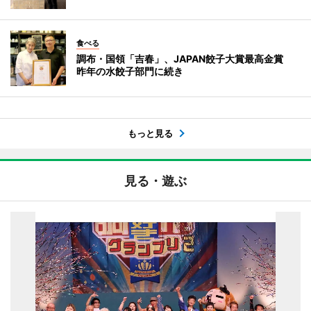
食べる
調布・国領「吉春」、JAPAN餃子大賞最高金賞
昨年の水餃子部門に続き
もっと見る
見る・遊ぶ