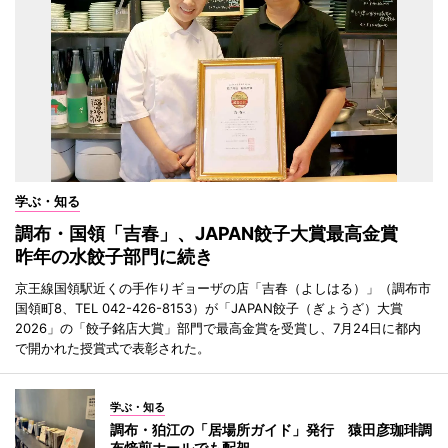
学ぶ・知る
調布・国領「吉春」、JAPAN餃子大賞最高金賞
昨年の水餃子部門に続き
京王線国領駅近くの手作りギョーザの店「吉春（よしはる）」（調布市
国領町8、TEL 042-426-8153）が「JAPAN餃子（ぎょうざ）大賞
2026」の「餃子銘店大賞」部門で最高金賞を受賞し、7月24日に都内
で開かれた授賞式で表彰された。
学ぶ・知る
調布・狛江の「居場所ガイド」発行 猿田彦珈琲調
布焙煎ホールでも配架