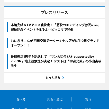
プレスリリース
本編完結＆TVアニメ化決定！「悪役のエンディングは死のみ」
完結記念イベントを8/9よりピッコマで開催
おにぎりこんが 羽田空港第一ターミナル店が8月10日グランド
オープン！！
番組復活1周年を記念して 『マンガのラジオ supported by
viviON』地上波放送が決定！ ゲストは『宇宙兄弟』の小山宙哉
先生
もっと見る
食べる
見る・遊ぶ
買う