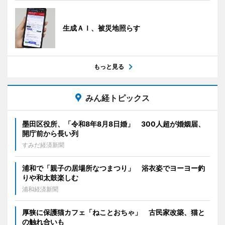
生成ＡＩ、被災地照らす
もっと見る
みん経トピックス
墨田区役所、「令和8年8月8日婚」 300人超が婚姻届、
開庁前から長い列
すみだ経済新聞
浦和で「親子の居場所なつまつり」 浴衣姿でヨーヨー釣
りや和太鼓楽しむ
浦和経済新聞
厚狭に保護猫カフェ「ねことおちゃ」 古民家改築、猫と
の触れ合いも