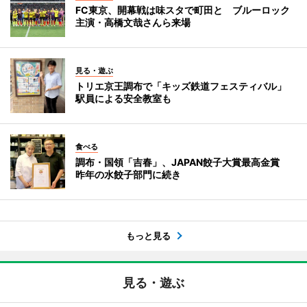
FC東京、開幕戦は味スタで町田と ブルーロック
主演・高橋文哉さんら来場
見る・遊ぶ
トリエ京王調布で「キッズ鉄道フェスティバル」
駅員による安全教室も
食べる
調布・国領「吉春」、JAPAN餃子大賞最高金賞
昨年の水餃子部門に続き
もっと見る
見る・遊ぶ