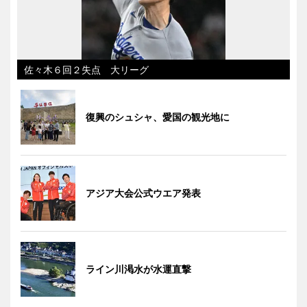
佐々木６回２失点 大リーグ
復興のシュシャ、愛国の観光地に
アジア大会公式ウエア発表
ライン川渇水が水運直撃