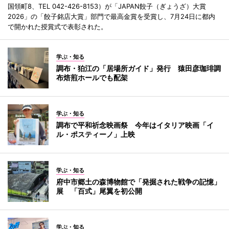
国領町8、TEL 042-426-8153）が「JAPAN餃子（ぎょうざ）大賞
2026」の「餃子銘店大賞」部門で最高金賞を受賞し、7月24日に都内
で開かれた授賞式で表彰された。
学ぶ・知る
調布・狛江の「居場所ガイド」発行 猿田彦珈琲調
布焙煎ホールでも配架
学ぶ・知る
調布で平和祈念映画祭 今年はイタリア映画「イ
ル・ポスティーノ」上映
学ぶ・知る
府中市郷土の森博物館で「発掘された戦争の記憶」
展 「百式」尾翼を初公開
学ぶ・知る