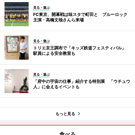
見る・遊ぶ
FC東京、開幕戦は味スタで町田と ブルーロック
主演・高橋文哉さんら来場
見る・遊ぶ
トリエ京王調布で「キッズ鉄道フェスティバル」
駅員による安全教室も
見る・遊ぶ
「府中の宇宙の仕事」紹介する特別展 「ウチュウ
人」に会えるイベントも
もっと見る
食べる