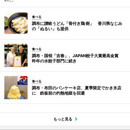
食べる
調布に讃岐うどん「骨付き鶏 樹」 香川県なじみ
の「ぬるい」も提供
食べる
調布・国領「吉春」、JAPAN餃子大賞最高金賞
昨年の水餃子部門に続き
食べる
調布・布田のパンケーキ店、夏季限定でかき氷店
に 鉄板前の灼熱地獄を回避
もっと見る