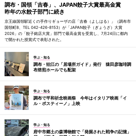
調布・国領「吉春」、JAPAN餃子大賞最高金賞
昨年の水餃子部門に続き
京王線国領駅近くの手作りギョーザの店「吉春（よしはる）」（調布市
国領町8、TEL 042-426-8153）が「JAPAN餃子（ぎょうざ）大賞
2026」の「餃子銘店大賞」部門で最高金賞を受賞し、7月24日に都内
で開かれた授賞式で表彰された。
学ぶ・知る
調布・狛江の「居場所ガイド」発行 猿田彦珈琲調
布焙煎ホールでも配架
学ぶ・知る
調布で平和祈念映画祭 今年はイタリア映画「イ
ル・ポスティーノ」上映
学ぶ・知る
府中市郷土の森博物館で「発掘された戦争の記憶」