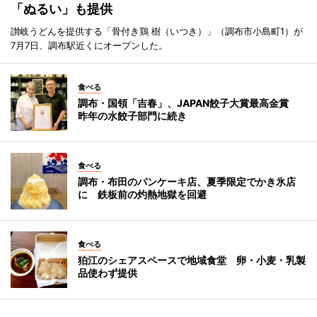
「ぬるい」も提供
讃岐うどんを提供する「骨付き鶏 樹（いつき）」（調布市小島町1）が
7月7日、調布駅近くにオープンした。
食べる
調布・国領「吉春」、JAPAN餃子大賞最高金賞
昨年の水餃子部門に続き
食べる
調布・布田のパンケーキ店、夏季限定でかき氷店
に 鉄板前の灼熱地獄を回避
食べる
狛江のシェアスペースで地域食堂 卵・小麦・乳製
品使わず提供