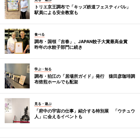
トリエ京王調布で「キッズ鉄道フェスティバル」
駅員による安全教室も
食べる
調布・国領「吉春」、JAPAN餃子大賞最高金賞
昨年の水餃子部門に続き
学ぶ・知る
調布・狛江の「居場所ガイド」発行 猿田彦珈琲調
布焙煎ホールでも配架
見る・遊ぶ
「府中の宇宙の仕事」紹介する特別展 「ウチュウ
人」に会えるイベントも