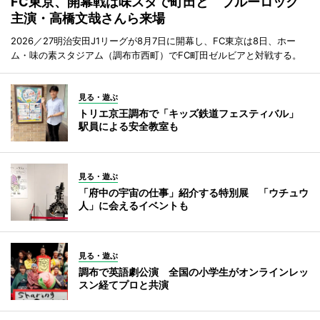
FC東京、開幕戦は味スタで町田と ブルーロック
主演・高橋文哉さんら来場
2026／27明治安田J1リーグが8月7日に開幕し、FC東京は8日、ホー
ム・味の素スタジアム（調布市西町）でFC町田ゼルビアと対戦する。
見る・遊ぶ
トリエ京王調布で「キッズ鉄道フェスティバル」
駅員による安全教室も
見る・遊ぶ
「府中の宇宙の仕事」紹介する特別展 「ウチュウ
人」に会えるイベントも
見る・遊ぶ
調布で英語劇公演 全国の小学生がオンラインレッ
スン経てプロと共演