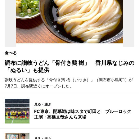
食べる
調布に讃岐うどん「骨付き鶏 樹」 香川県なじみの
「ぬるい」も提供
讃岐うどんを提供する「骨付き鶏 樹（いつき）」（調布市小島町1）が
7月7日、調布駅近くにオープンした。
見る・遊ぶ
FC東京、開幕戦は味スタで町田と ブルーロック
主演・高橋文哉さんら来場
見る・遊ぶ