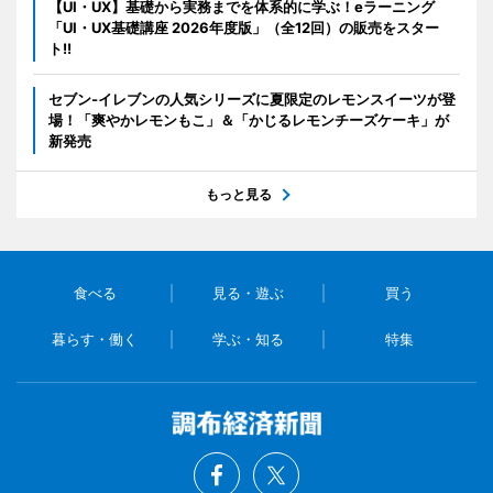
【UI・UX】基礎から実務までを体系的に学ぶ！eラーニング
「UI・UX基礎講座 2026年度版」（全12回）の販売をスター
ト!!
セブン‐イレブンの人気シリーズに夏限定のレモンスイーツが登
場！「爽やかレモンもこ」＆「かじるレモンチーズケーキ」が
新発売
もっと見る
食べる
見る・遊ぶ
買う
暮らす・働く
学ぶ・知る
特集