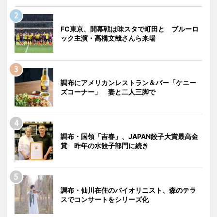
FC東京、開幕戦は味スタで町田と ブルーロ
ック主演・高橋文哉さんら来場
調布にアメリカンレストラン＆バー「ケニー
ズコーナー」 妻と二人三脚で
調布・国領「吉春」、JAPAN餃子大賞最高金
賞 昨年の水餃子部門に続き
調布・仙川在住のバイオリニスト、森のテラ
スでコンサートをシリーズ化