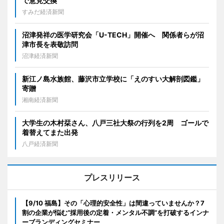
で意見交換
すみだ経済新聞
沼津発祥の医学研究会「U-TECH」開催へ 関係者らが沼
津市長を表敬訪問
沼津経済新聞
新江ノ島水族館、藤沢市立学校に「えのすい大解剖図鑑」
寄贈
湘南経済新聞
大学生の木村栞さん、八戸三社大祭の行列を2周 ゴールで
着替えてまた出発
八戸経済新聞
プレスリリース
【9/10 福島】その「心理的安全性」は間違っていませんか？7
割の企業が悩む“採用後の定着・メンタル不調”を打破するインナ
ーブランディングセミナー