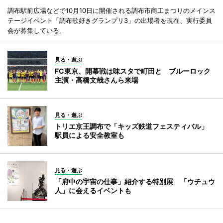
調布駅前広場などで10月10日に開催される調布市商工まつりのメインス
テージイベント「調布歌好きグランプリ3」の出場者を現在、実行委員
会が募集している。
見る・遊ぶ
FC東京、開幕戦は味スタで町田と ブルーロック
主演・高橋文哉さんら来場
見る・遊ぶ
トリエ京王調布で「キッズ鉄道フェスティバル」
駅員による安全教室も
見る・遊ぶ
「府中の宇宙の仕事」紹介する特別展 「ウチュウ
人」に会えるイベントも