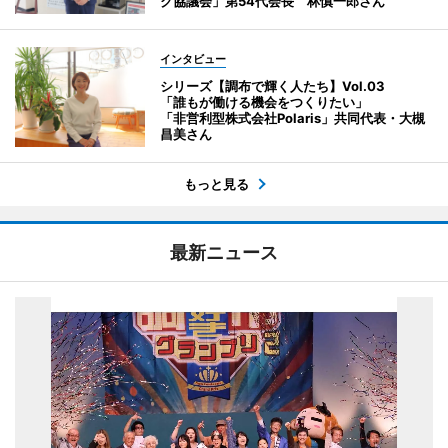
ク協議会」第54代会長 林慎一郎さん
インタビュー
シリーズ【調布で輝く人たち】Vol.03
「誰もが働ける機会をつくりたい」
「非営利型株式会社Polaris」共同代表・大槻
昌美さん
もっと見る
最新ニュース