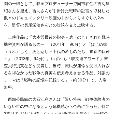
開の一環として、映画プロデューサーで同市在住の吉丸昌
昭さんを迎え、吉丸さんが手掛けた戦時の証言を取材した
数々のドキュメンタリー映画の中からよりすぐりの2本
を、監督の長尾栄治さんとの対談を交え上映する。
上映作品は「大本営最後の指令～遺（のこ）された戦時
機密資料が語るもの～」（2011年、90分）と「はじめ嬉
（うれ）しく、あと悲し～十代の若ものたち、青春の軌跡
～」（2013年、94分）。いずれも「映文連アワード」審
査員特別賞などを受賞し、当時、庶民が運命を受け入れざ
るを得なかった戦争の真実を伝え考えさせる作品。対談の
テーマは「戦時の記憶を記録する」（約30分）で、入場
無料。
西部公民館の大石江利さんは「近い将来、戦争体験者の
いない世の中になるという危機感から企画に至った。特に
2本目の『はじめ嬉しく～』は戦争で命を散らした当時の