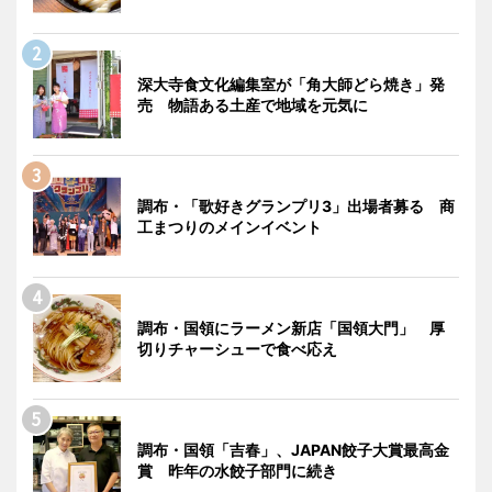
深大寺食文化編集室が「角大師どら焼き」発
売 物語ある土産で地域を元気に
調布・「歌好きグランプリ3」出場者募る 商
工まつりのメインイベント
調布・国領にラーメン新店「国領大門」 厚
切りチャーシューで食べ応え
調布・国領「吉春」、JAPAN餃子大賞最高金
賞 昨年の水餃子部門に続き