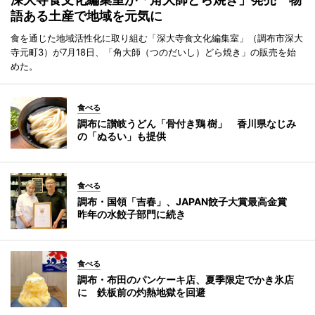
語ある土産で地域を元気に
食を通じた地域活性化に取り組む「深大寺食文化編集室」（調布市深大
寺元町3）が7月18日、「角大師（つのだいし）どら焼き」の販売を始
めた。
食べる
調布に讃岐うどん「骨付き鶏 樹」 香川県なじみ
の「ぬるい」も提供
食べる
調布・国領「吉春」、JAPAN餃子大賞最高金賞
昨年の水餃子部門に続き
食べる
調布・布田のパンケーキ店、夏季限定でかき氷店
に 鉄板前の灼熱地獄を回避