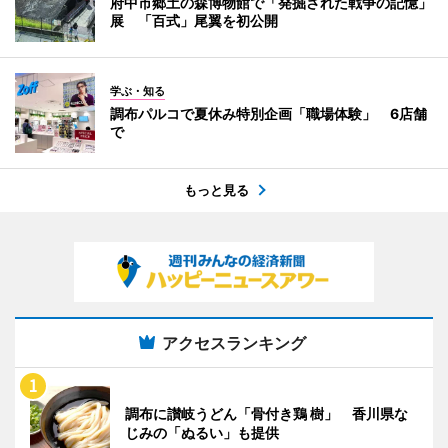
府中市郷土の森博物館で「発掘された戦争の記憶」
展 「百式」尾翼を初公開
学ぶ・知る
調布パルコで夏休み特別企画「職場体験」 6店舗
で
もっと見る
アクセスランキング
調布に讃岐うどん「骨付き鶏 樹」 香川県な
じみの「ぬるい」も提供