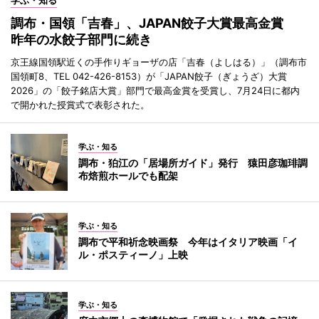
学ぶ・知る
調布・国領「吉春」、JAPAN餃子大賞最高金賞
昨年の水餃子部門に続き
京王線国領駅近くの手作りギョーザの店「吉春（よしはる）」（調布市
国領町8、TEL 042-426-8153）が「JAPAN餃子（ぎょうざ）大賞
2026」の「餃子銘店大賞」部門で最高金賞を受賞し、7月24日に都内
で開かれた授賞式で表彰された。
学ぶ・知る
調布・狛江の「居場所ガイド」発行 猿田彦珈琲調
布焙煎ホールでも配架
学ぶ・知る
調布で平和祈念映画祭 今年はイタリア映画「イ
ル・ポスティーノ」上映
学ぶ・知る