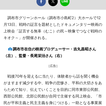
調布市グリーンホール（調布市小島町2）大ホールで12
月13日、戦時の証言を題材としたドキュメンタリー映画の
上映会「証言する無辜（むこ）の民～映像でつなぐ戦時の
キオク～」が開催される。
調布市在住の映画プロデューサー・吉丸昌昭さん
（左）、監督・長尾栄治さん（右）
［広告］
戦後70年を迎えるに当たり、体験者から話を聞く機会
がますます減少する中、戦争の悲惨さ、平和の大切さをあ
らためて知り、伝えていくことを目的に同市東部公民館、
西部公民館、北部公民館が合同で主催する同上映会。「市
民が平和主義と民主主義を身につける」一助となる事業展