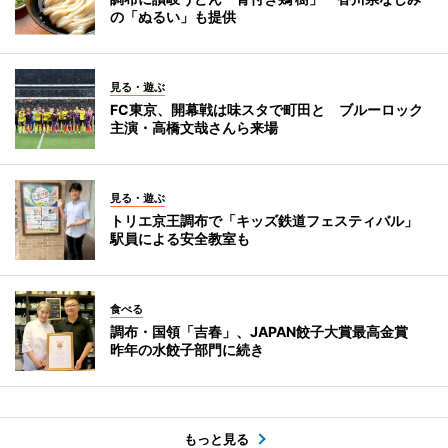
の「ぬるい」も提供
見る・遊ぶ
FC東京、開幕戦は味スタで町田と ブルーロック
主演・高橋文哉さんら来場
見る・遊ぶ
トリエ京王調布で「キッズ鉄道フェスティバル」
駅員による安全教室も
食べる
調布・国領「吉春」、JAPAN餃子大賞最高金賞
昨年の水餃子部門に続き
もっと見る