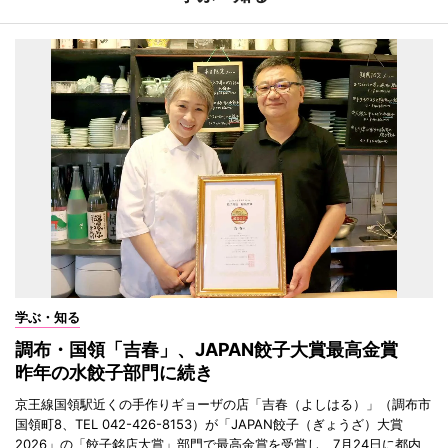
学ぶ・知る
調布・国領「吉春」、JAPAN餃子大賞最高金賞
昨年の水餃子部門に続き
京王線国領駅近くの手作りギョーザの店「吉春（よしはる）」（調布市
国領町8、TEL 042-426-8153）が「JAPAN餃子（ぎょうざ）大賞
2026」の「餃子銘店大賞」部門で最高金賞を受賞し、7月24日に都内