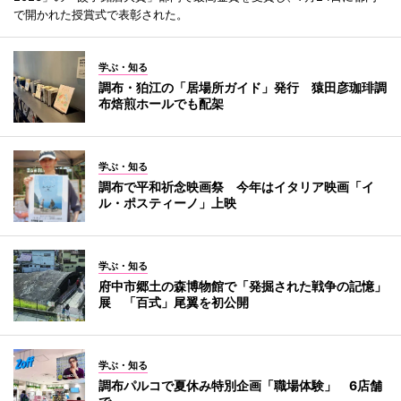
で開かれた授賞式で表彰された。
学ぶ・知る
調布・狛江の「居場所ガイド」発行 猿田彦珈琲調
布焙煎ホールでも配架
学ぶ・知る
調布で平和祈念映画祭 今年はイタリア映画「イ
ル・ポスティーノ」上映
学ぶ・知る
府中市郷土の森博物館で「発掘された戦争の記憶」
展 「百式」尾翼を初公開
学ぶ・知る
調布パルコで夏休み特別企画「職場体験」 6店舗