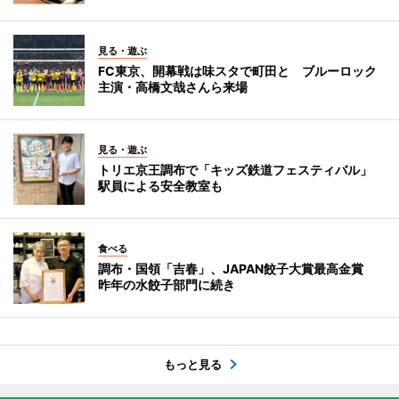
見る・遊ぶ
FC東京、開幕戦は味スタで町田と ブルーロック
主演・高橋文哉さんら来場
見る・遊ぶ
トリエ京王調布で「キッズ鉄道フェスティバル」
駅員による安全教室も
食べる
調布・国領「吉春」、JAPAN餃子大賞最高金賞
昨年の水餃子部門に続き
もっと見る