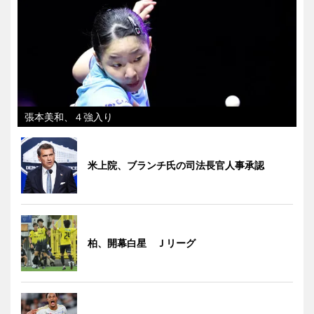
張本美和、４強入り
米上院、ブランチ氏の司法長官人事承認
柏、開幕白星 Ｊリーグ