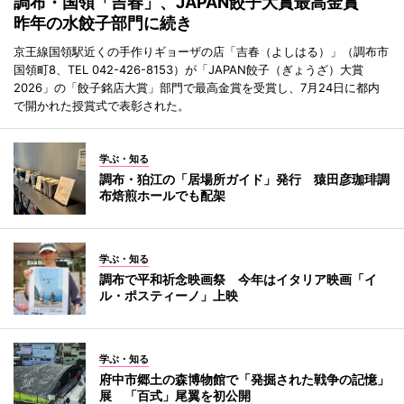
調布・国領「吉春」、JAPAN餃子大賞最高金賞
昨年の水餃子部門に続き
京王線国領駅近くの手作りギョーザの店「吉春（よしはる）」（調布市
国領町8、TEL 042-426-8153）が「JAPAN餃子（ぎょうざ）大賞
2026」の「餃子銘店大賞」部門で最高金賞を受賞し、7月24日に都内
で開かれた授賞式で表彰された。
学ぶ・知る
調布・狛江の「居場所ガイド」発行 猿田彦珈琲調
布焙煎ホールでも配架
学ぶ・知る
調布で平和祈念映画祭 今年はイタリア映画「イ
ル・ポスティーノ」上映
学ぶ・知る
府中市郷土の森博物館で「発掘された戦争の記憶」
展 「百式」尾翼を初公開