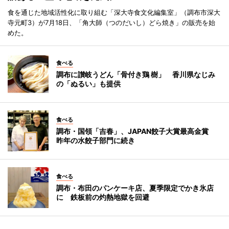
食を通じた地域活性化に取り組む「深大寺食文化編集室」（調布市深大
寺元町3）が7月18日、「角大師（つのだいし）どら焼き」の販売を始
めた。
食べる
調布に讃岐うどん「骨付き鶏 樹」 香川県なじみ
の「ぬるい」も提供
食べる
調布・国領「吉春」、JAPAN餃子大賞最高金賞
昨年の水餃子部門に続き
食べる
調布・布田のパンケーキ店、夏季限定でかき氷店
に 鉄板前の灼熱地獄を回避