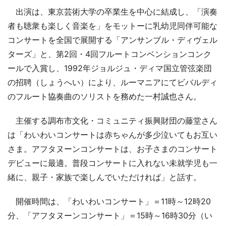
出演は、東京芸術大学の卒業生を中心に結成し、「演奏
者も聴衆も楽しく音楽を」をモットーに乳幼児同伴可能な
コンサートを全国で展開する「アンサンブル・ディヴェル
ターズ」と、第2回・4回フルートコンベンションコンク
ールで入賞し、1992年ジョルジュ・ディマ国立管弦楽団
の招聘（しょうへい）により、ルーマニアにてビバルディ
のフルート協奏曲のソリストを務めた一村誠也さん。
主催する調布市文化・コミュニティ振興財団の藤堂さん
は「わいわいコンサートは赤ちゃんが多少泣いてもお互い
さま。アフタヌーンコンサートは、お子さまのコンサート
デビューに最適。普段コンサートに入れない未就学児も一
緒に、親子・家族で楽しんでいただければ」と話す。
開催時間は、「わいわいコンサート」＝11時～12時20
分、「アフタヌーンコンサート」＝15時～16時30分（い