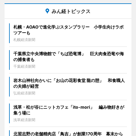
みん経トピックス
札幌・AOAOで進化学ぶスタンプラリー 小学生向けラボ
ツアーも
札幌経済新聞
千葉県立中央博物館で「ちば恐竜博」 巨大肉食恐竜や海
の捕食者も
千葉経済新聞
岩木山神社向かいに「お山の花彩食堂 龍の憩」 和食職人
の夫婦が経営
弘前経済新聞
浅草・松が谷にニットカフェ「ito-mori」 編み物好きが
集う場に
浅草経済新聞
北習志野の老舗精肉店「鳥吉」が創業170周年 幕末から