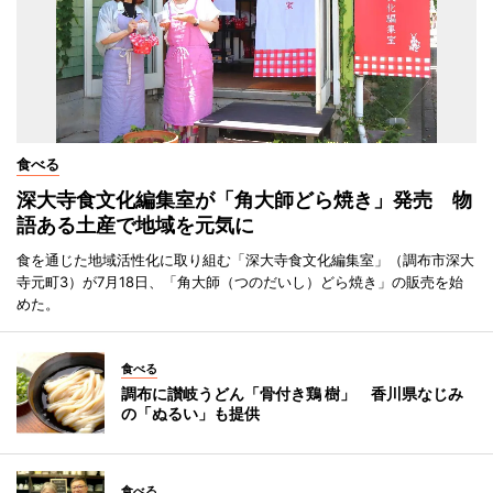
食べる
深大寺食文化編集室が「角大師どら焼き」発売 物
語ある土産で地域を元気に
食を通じた地域活性化に取り組む「深大寺食文化編集室」（調布市深大
寺元町3）が7月18日、「角大師（つのだいし）どら焼き」の販売を始
めた。
食べる
調布に讃岐うどん「骨付き鶏 樹」 香川県なじみ
の「ぬるい」も提供
食べる