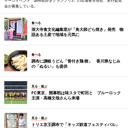
テージイベント「調布歌好きグランプリ3」の出場者を現在、実行委員
会が募集している。
食べる
深大寺食文化編集室が「角大師どら焼き」発売 物
語ある土産で地域を元気に
食べる
調布に讃岐うどん「骨付き鶏 樹」 香川県なじみ
の「ぬるい」も提供
見る・遊ぶ
FC東京、開幕戦は味スタで町田と ブルーロック
主演・高橋文哉さんら来場
見る・遊ぶ
トリエ京王調布で「キッズ鉄道フェスティバル」