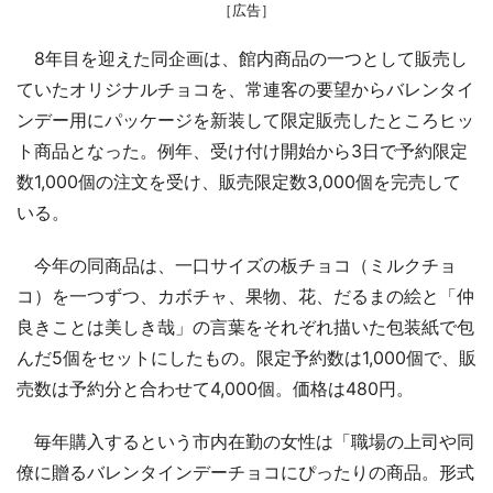
［広告］
8年目を迎えた同企画は、館内商品の一つとして販売し
ていたオリジナルチョコを、常連客の要望からバレンタイ
ンデー用にパッケージを新装して限定販売したところヒッ
ト商品となった。例年、受け付け開始から3日で予約限定
数1,000個の注文を受け、販売限定数3,000個を完売して
いる。
今年の同商品は、一口サイズの板チョコ（ミルクチョ
コ）を一つずつ、カボチャ、果物、花、だるまの絵と「仲
良きことは美しき哉」の言葉をそれぞれ描いた包装紙で包
んだ5個をセットにしたもの。限定予約数は1,000個で、販
売数は予約分と合わせて4,000個。価格は480円。
毎年購入するという市内在勤の女性は「職場の上司や同
僚に贈るバレンタインデーチョコにぴったりの商品。形式