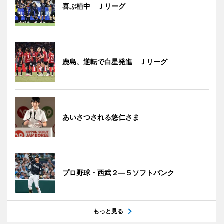
喜ぶ植中 Ｊリーグ
鹿島、逆転で白星発進 Ｊリーグ
あいさつされる悠仁さま
プロ野球・西武２―５ソフトバンク
もっと見る