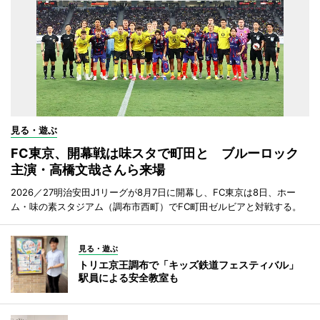
見る・遊ぶ
FC東京、開幕戦は味スタで町田と ブルーロック
主演・高橋文哉さんら来場
2026／27明治安田J1リーグが8月7日に開幕し、FC東京は8日、ホー
ム・味の素スタジアム（調布市西町）でFC町田ゼルビアと対戦する。
見る・遊ぶ
トリエ京王調布で「キッズ鉄道フェスティバル」
駅員による安全教室も