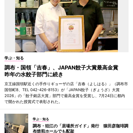
学ぶ・知る
調布・国領「吉春」、JAPAN餃子大賞最高金賞
昨年の水餃子部門に続き
京王線国領駅近くの手作りギョーザの店「吉春（よしはる）」（調布市
国領町8、TEL 042-426-8153）が「JAPAN餃子（ぎょうざ）大賞
2026」の「餃子銘店大賞」部門で最高金賞を受賞し、7月24日に都内
で開かれた授賞式で表彰された。
学ぶ・知る
調布・狛江の「居場所ガイド」発行 猿田彦珈琲調
布焙煎ホールでも配架