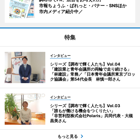
市報ちょうふ・ぱれっと・バナー・SNSほか
市内メディア紹介中／
特集
インタビュー
シリーズ【調布で輝く人たち】Vol.04
「建設業と青年会議所の両輪で走り続ける」
「林建設」常務／「日本青年会議所東京ブロッ
ク協議会」第54代会長 林慎一郎さん
インタビュー
シリーズ【調布で輝く人たち】Vol.03
「誰もが働ける機会をつくりたい」
「非営利型株式会社Polaris」共同代表・大槻
昌美さん
もっと見る