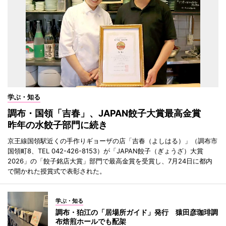
学ぶ・知る
調布・国領「吉春」、JAPAN餃子大賞最高金賞
昨年の水餃子部門に続き
京王線国領駅近くの手作りギョーザの店「吉春（よしはる）」（調布市
国領町8、TEL 042-426-8153）が「JAPAN餃子（ぎょうざ）大賞
2026」の「餃子銘店大賞」部門で最高金賞を受賞し、7月24日に都内
で開かれた授賞式で表彰された。
学ぶ・知る
調布・狛江の「居場所ガイド」発行 猿田彦珈琲調
布焙煎ホールでも配架