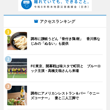
アクセスランキング
調布に讃岐うどん「骨付き鶏 樹」 香川県な
じみの「ぬるい」も提供
FC東京、開幕戦は味スタで町田と ブルーロ
ック主演・高橋文哉さんら来場
調布にアメリカンレストラン＆バー「ケニー
ズコーナー」 妻と二人三脚で