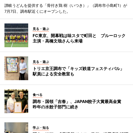
讃岐うどんを提供する「骨付き鶏 樹（いつき）」（調布市小島町1）が
7月7日、調布駅近くにオープンした。
見る・遊ぶ
FC東京、開幕戦は味スタで町田と ブルーロック
主演・高橋文哉さんら来場
見る・遊ぶ
トリエ京王調布で「キッズ鉄道フェスティバル」
駅員による安全教室も
食べる
調布・国領「吉春」、JAPAN餃子大賞最高金賞
昨年の水餃子部門に続き
学ぶ・知る