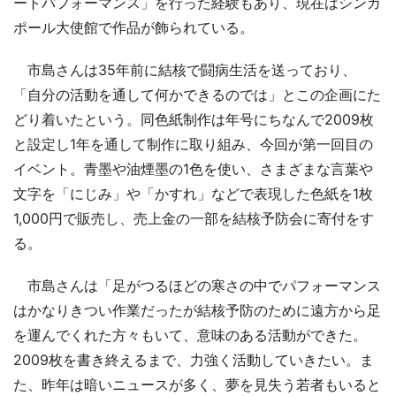
ートパフォーマンス」を行った経験もあり、現在はシンガ
ポール大使館で作品が飾られている。
市島さんは35年前に結核で闘病生活を送っており、
「自分の活動を通して何かできるのでは」とこの企画にた
どり着いたという。同色紙制作は年号にちなんで2009枚
と設定し1年を通して制作に取り組み、今回が第一回目の
イベント。青墨や油煙墨の1色を使い、さまざまな言葉や
文字を「にじみ」や「かすれ」などで表現した色紙を1枚
1,000円で販売し、売上金の一部を結核予防会に寄付をす
る。
市島さんは「足がつるほどの寒さの中でパフォーマンス
はかなりきつい作業だったが結核予防のために遠方から足
を運んでくれた方々もいて、意味のある活動ができた。
2009枚を書き終えるまで、力強く活動していきたい。ま
た、昨年は暗いニュースが多く、夢を見失う若者もいると