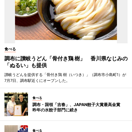
食べる
調布に讃岐うどん「骨付き鶏 樹」 香川県なじみの
「ぬるい」も提供
讃岐うどんを提供する「骨付き鶏 樹（いつき）」（調布市小島町1）が
7月7日、調布駅近くにオープンした。
食べる
調布・国領「吉春」、JAPAN餃子大賞最高金賞
昨年の水餃子部門に続き
食べる