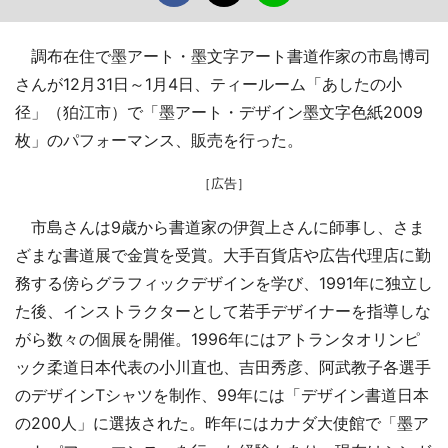
調布在住で墨アート・墨文字アート書道作家の市島博司
さんが12月31日～1月4日、ティールーム「あしたの小
径」（狛江市）で「墨アート・デザイン墨文字色紙2009
枚」のパフォーマンス、販売を行った。
［広告］
市島さんは9歳から書道家の伊賀上さんに師事し、さま
ざまな書道展で金賞を受賞。大手百貨店や広告代理店に勤
務する傍らグラフィックデザインを学び、1991年に独立し
た後、インストラクターとして若手デザイナーを指導しな
がら数々の個展を開催。1996年にはアトランタオリンピ
ック柔道日本代表の小川直也、吉田秀彦、阿武教子各選手
のデザインTシャツを制作、99年には「デザイン書道日本
の200人」に選抜された。昨年にはカナダ大使館で「墨ア