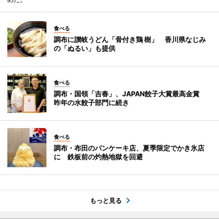
食べる
調布に讃岐うどん「骨付き鶏 樹」 香川県なじみ
の「ぬるい」も提供
食べる
調布・国領「吉春」、JAPAN餃子大賞最高金賞
昨年の水餃子部門に続き
食べる
調布・布田のパンケーキ店、夏季限定でかき氷店
に 鉄板前の灼熱地獄を回避
もっと見る