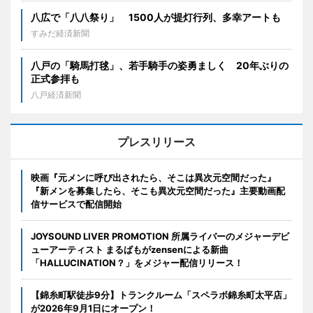
八広で「八八祭り」 1500人が提灯行列、多幸アートも
すみだ経済新聞
八戸の「騎馬打毬」、若手騎手の姿勇ましく 20年ぶりの
正式参拝も
八戸経済新聞
プレスリリース
映画『元メンに呼び出されたら、そこは異次元空間だった』
『新メンを募集したら、そこも異次元空間だった』主要動画配
信サービスで配信開始
JOYSOUND LIVER PROMOTION 所属ライバーのメジャーデビ
ューアーティスト まるぱもがzensenによる新曲
「HALLUCINATION？」をメジャー配信リリース！
【錦糸町駅徒歩9分】トランクルーム「スペラボ錦糸町太平店」
が2026年9月1日にオープン！