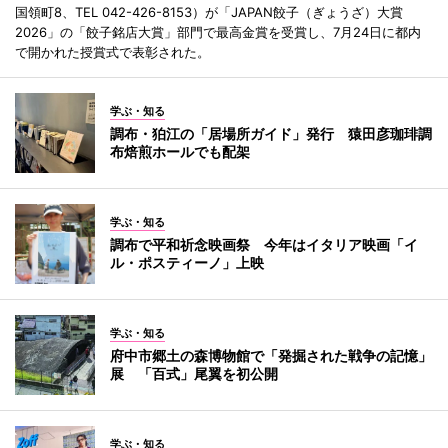
国領町8、TEL 042-426-8153）が「JAPAN餃子（ぎょうざ）大賞
2026」の「餃子銘店大賞」部門で最高金賞を受賞し、7月24日に都内
で開かれた授賞式で表彰された。
学ぶ・知る
調布・狛江の「居場所ガイド」発行 猿田彦珈琲調
布焙煎ホールでも配架
学ぶ・知る
調布で平和祈念映画祭 今年はイタリア映画「イ
ル・ポスティーノ」上映
学ぶ・知る
府中市郷土の森博物館で「発掘された戦争の記憶」
展 「百式」尾翼を初公開
学ぶ・知る