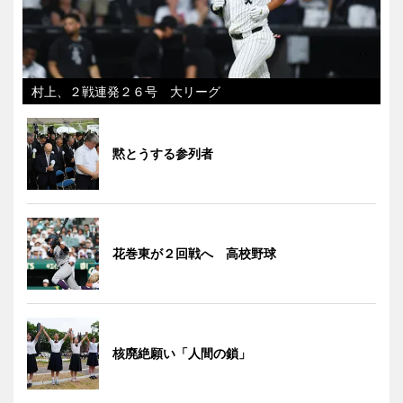
村上、２戦連発２６号 大リーグ
黙とうする参列者
花巻東が２回戦へ 高校野球
核廃絶願い「人間の鎖」