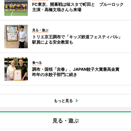
FC東京、開幕戦は味スタで町田と ブルーロック
主演・高橋文哉さんら来場
見る・遊ぶ
トリエ京王調布で「キッズ鉄道フェスティバル」
駅員による安全教室も
食べる
調布・国領「吉春」、JAPAN餃子大賞最高金賞
昨年の水餃子部門に続き
もっと見る
見る・遊ぶ