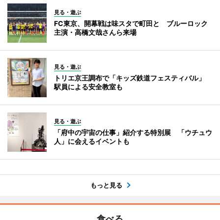
見る・遊ぶ
FC東京、開幕戦は味スタで町田と ブルーロック
主演・高橋文哉さんら来場
見る・遊ぶ
トリエ京王調布で「キッズ鉄道フェスティバル」
駅員による安全教室も
見る・遊ぶ
「府中の宇宙の仕事」紹介する特別展 「ウチュウ
人」に会えるイベントも
もっと見る
食べる